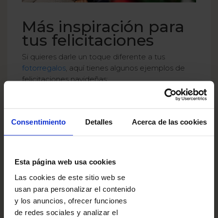
Más inspiración para
tus felicitaciones
Si quieres darle un toque diferente a tus
fotorregalos
, aquí tienes algunos ejemplos de
felicitaciones navideñas:
Felicitaciones navideñas preparadas:
• «Que la magia de la Navidad ilumine cada uno
Consentimiento
Detalles
Acerca de las cookies
de tus días».
• «La Navidad es tiempo para compartir sonrisas
y calidez».
Esta página web usa cookies
• «La Navidad es una época mágica que nos une
Las cookies de este sitio web se
a todos en un mismo espíritu». Charles Dickens
usan para personalizar el contenido
y los anuncios, ofrecer funciones
Felicitaciones navideñas breves:
de redes sociales y analizar el
• «Que sea alegre y tranquila».