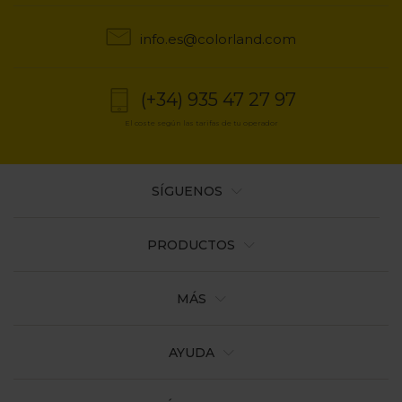
a
la
info.es@colorland.com
navegación
(+34) 935 47 27 97
El coste según las tarifas de tu operador
SÍGUENOS
PRODUCTOS
MÁS
AYUDA