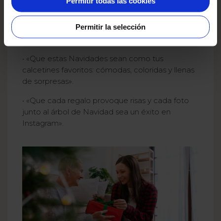
Permitir todas las cookies
• «En algún rincón del árbol de Navidad he
Permitir la selección
escondido un poco de felicidad especialmente
para ti».
• «Que estas Navidades sean como tus
calcetines favoritos: cómodas, coloridas y llenas
de sorpresas».
• «Que cada regalo provoque risas y cada foto
junto al árbol de Navidad sea un éxito en
Instagram».