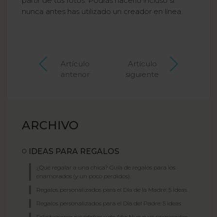
partir de tus fotos. Podrás hacerlo incluso si
nunca antes has utilizado un creador en línea.
Artículo
Artículo
anterior
siguiente
ARCHIVO
IDEAS PARA REGALOS
¿Qué regalar a una chica? Guía de regalos para los
enamorados (y un poco perdidos).
Regalos personalizados para el Día de la Madre: 5 ideas
Regalos personalizados para el Día del Padre: 5 ideas
Felicitaciones navideñas y de Año Nuevo ya preparadas