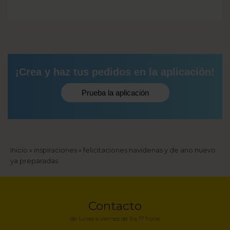
¡Crea y haz tus pedidos en la aplicación!
Prueba la aplicación
Sobrescribir
Inicio
inspiraciones
felicitaciones navidenas y de ano nuevo
ya preparadas
enlaces
de
Contacto
ayuda
de lunes a viernes de 9 a 17 horas