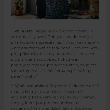
1. První věta.
Stejně jako v dobrém románu je
velmi důležitý úvod. Dobrým nápadem se jeví
přímé oslovení adresáta např. „Ahoj kamaráde“ –
v případě známých ze třídy nebo „Toto léto vám
přeji příjemný a bláznivý odpočinek“ – ve verzi
pro širší čtenářskou obec. Pokud však
popisujete ročenku pro svého učitele, použijete
samozřejmě oficiálnější formu, např. „Vážený
pane Nováku“.
2. Výběr vzpomínek.
Za poslední rok máte určitě
mnoho krásných vzpomínek. Podstatné
je vybrat ty, které vám nejvíce utkvěly v paměti,
tedy ty, které jsou pro mnoho lidí těmi
nejzajímavějšími a nejdůležitějšími. Zkuste se