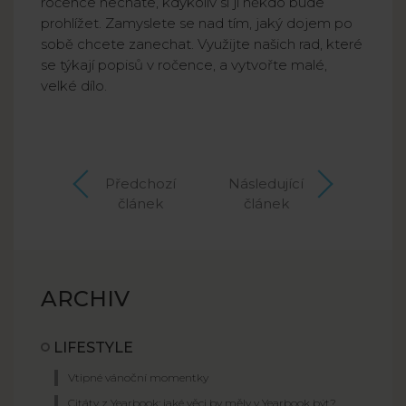
ročence necháte, kdykoliv si ji někdo bude
prohlížet. Zamyslete se nad tím, jaký dojem po
sobě chcete zanechat. Využijte našich rad, které
se týkají popisů v ročence, a vytvořte malé,
velké dílo.
Předchozí
Následující
článek
článek
ARCHIV
LIFESTYLE
Vtipné vánoční momentky
Citáty z Yearbook: jaké věci by měly v Yearbook být?