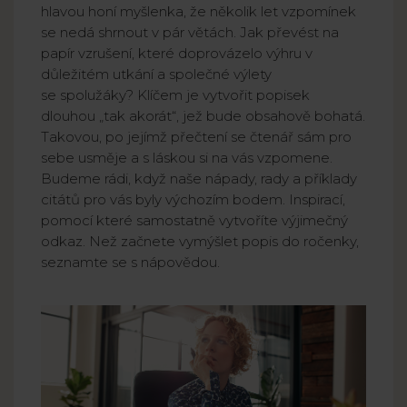
hlavou honí myšlenka, že několik let vzpomínek
se nedá shrnout v pár větách. Jak převést na
papír vzrušení, které doprovázelo výhru v
důležitém utkání a společné výlety
se spolužáky? Klíčem je vytvořit popisek
dlouhou „tak akorát“, jež bude obsahově bohatá.
Takovou, po jejímž přečtení se čtenář sám pro
sebe usměje a s láskou si na vás vzpomene.
Budeme rádi, když naše nápady, rady a příklady
citátů pro vás byly výchozím bodem. Inspirací,
pomocí které samostatně vytvoříte výjimečný
odkaz. Než začnete vymýšlet popis do ročenky,
seznamte se s nápovědou.