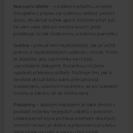
Narození dítěte –
v krátkém příběhu umístíte
fotografie z příprav na rodinnou sešlost, pečení
dortu, sfouknutí svíček apod. Můžete si být jisti,
že vám vaše dítě po mnoha letech ještě
poděkuje za tak hodnotnou a krásnou památku.
Svatba –
pokud není nejdůležitější, tak je určitě
jednou z nejdůležitějších událostí v životě. Proto
je důležité, aby vzpomínky na ni byly
uspořádané láskyplně. Ročenkou můžete
vyprávět překrásný příběh. Počínaje tím, jak si
nevěsta zkouší bílou sukni, přes průvod
svatebčanů, uzavření manželství, až po svatební
hostinu a zábavu až do bílého rána.
Prázdniny –
dobrým nápadem je také shrnutí v
podobě ročenky nejlepších záběrů z prázdnin.
Lidská paměť bývá prchavá a během dlouhých,
zimních večerů je dobré si připomenout u krbu
teplý písek na pláži a slanou chuť moře.