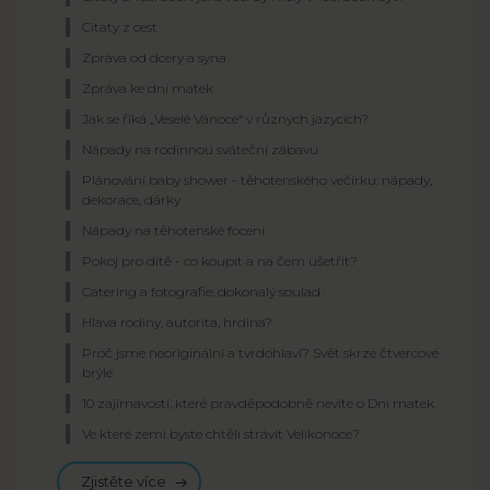
Citáty z cest
Zpráva od dcery a syna
Zpráva ke dni matek
Jak se říká „Veselé Vánoce“ v různých jazycích?
Nápady na rodinnou sváteční zábavu
Plánování baby shower - těhotenského večírku: nápady,
dekorace, dárky
Nápady na těhotenské focení
Pokoj pro dítě - co koupit a na čem ušetřit?
Catering a fotografie: dokonalý soulad
Hlava rodiny, autorita, hrdina?
Proč jsme neoriginální a tvrdohlaví? Svět skrze čtvercové
brýle
10 zajímavostí, které pravděpodobně nevíte o Dni matek
Ve které zemi byste chtěli strávit Velikonoce?
Zjistěte více