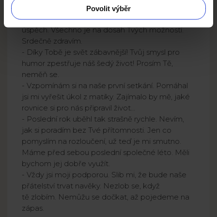
- Tento rok jsem s potěšením sledoval Tvůj
Povolit výběr
rozvoj. Máš všechno, abys měl v životě velký
úspěch. Všechno je na dosah Tvých možností.
Srdečně zdravím.
- Díky Tobě je svět zábavnější! Tvůj smysl pro
humor zpestřuje náš šedý život! Prosím Tě,
neměň se.
- Vzpomínám si na naše první setkání. Pomáhal
jsi mi vyřešit úkol z matiky. Zajímalo by mě, jaké
rovnice si pro nás připravil život…
- Poslední rok uběhl tak strašně rychle. Nevím,
jak si poradím bez Tvé přítomnosti. Jen co
pomyslím na rozloučení, už teď je mi smutno.
Máme před sebou poslední společné léto. Měli
bychom jej dobře využít.
- Vždy jsi moji podporou. Slib mi, že bude naše
přátelství trvat navěky. Nezlob se, když
tě zlobím. Nemůžu se dočkat, až pojedeme na
zápas.