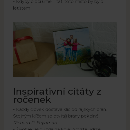
- Kdyby blbci uměli lítat, toto místo by bylo
letištěm
Inspirativní citáty z
ročenek
- Každý člověk dostává klíč od rajských bran.
Stejným klíčem se otvírají brány pekelné.
Richard P. Feynman
- Život je jako jízda na kole. Abyste udrželi