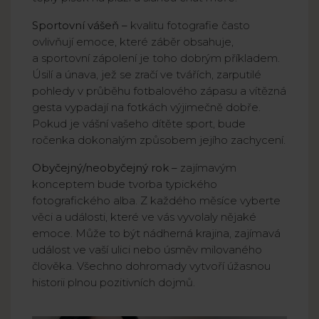
Sportovní vášeň –
kvalitu fotografie často
ovlivňují emoce, které záběr obsahuje,
a sportovní zápolení je toho dobrým příkladem.
Úsilí a únava, jež se zračí ve tvářích, zarputilé
pohledy v průběhu fotbalového zápasu a vítězná
gesta vypadají na fotkách výjimečně dobře.
Pokud je vášní vašeho dítěte sport, bude
ročenka dokonalým způsobem jejího zachycení.
Obyčejný/neobyčejný rok –
zajímavým
konceptem bude tvorba typického
fotografického alba. Z každého měsíce vyberte
věci a události, které ve vás vyvolaly nějaké
emoce. Může to být nádherná krajina, zajímavá
událost ve vaší ulici nebo úsměv milovaného
člověka. Všechno dohromady vytvoří úžasnou
historii plnou pozitivních dojmů.