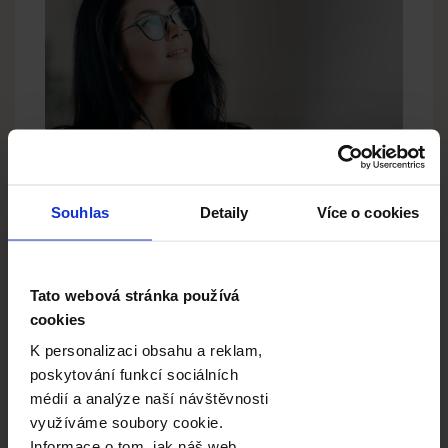
Souhlas
Detaily
Více o cookies
Proč jsou citáty v
ročenkách tak
důležité?
Tato webová stránka používá
cookies
Není důležité, zda popisujete ročenku pro svého
kamaráda, kamarádku, přítele, se kterým jste
K personalizaci obsahu a reklam,
celé noci pracovali na důležitém projektu, nebo
poskytování funkcí sociálních
pro oblíbeného učitele nebo dítě. Přejete si, aby
médií a analýze naší návštěvnosti
byl váš vzkaz co možná nejvíc individuální a
využíváme soubory cookie.
upřímný. Pár takových slov, která pramení přímo
Informace o tom, jak náš web