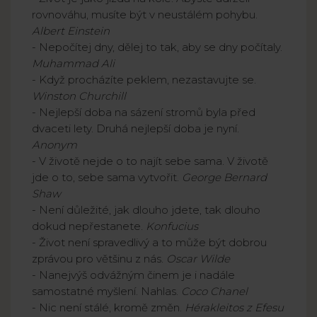
rovnováhu, musíte být v neustálém pohybu.
Albert Einstein
- Nepočítej dny, dělej to tak, aby se dny počítaly.
Muhammad Ali
- Když procházíte peklem, nezastavujte se.
Winston Churchill
- Nejlepší doba na sázení stromů byla před
dvaceti lety. Druhá nejlepší doba je nyní.
Anonym
- V životě nejde o to najít sebe sama. V životě
jde o to, sebe sama vytvořit.
George Bernard
Shaw
- Není důležité, jak dlouho jdete, tak dlouho
dokud nepřestanete.
Konfucius
- Život není spravedlivý a to může být dobrou
zprávou pro většinu z nás.
Oscar Wilde
- Nanejvýš odvážným činem je i nadále
samostatné myšlení. Nahlas.
Coco Chanel
- Nic není stálé, kromě změn.
Hérakleitos z Efesu