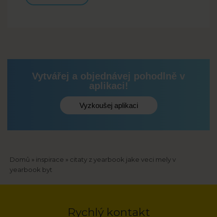
Vytvářej a objednávej pohodlně v
aplikaci!
Vyzkoušej aplikaci
Drobečková
Domů
inspirace
citaty z yearbook jake veci mely v
yearbook byt
navigace
Rychlý kontakt