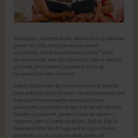
Váš popis v ročence bude dlouhá léta vyjadřovat
právě vás. Díky němu se budou vracet
vzpomínky, které souvisí právě s vámi. Takže
se vynasnažte, aby byl výjimečný. Stejně jako vy
a člověk, pro kterého jej píšete! A my se
vynasnažíme vám pomoct.
Volba citátu, který by se měl v ročence objevit,
není jednoduchým úkolem. Hodiny strávené nad
prázdným listem papíru nebo před bílou
obrazovkou počítače nedají spát téměř nikomu.
Musíte si uvědomit, že text, který se objeví v
ročence, tam zůstane nadlouho. Každý, kdo si
bude prohlížet tento výjimečný vzpomínkový
předmět, se na vás bude dívat skrze váš