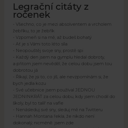
Legrační citáty z
ročenek
- Všechno, co je mezi absolventem a vrcholem
žebříku, to je žebřík
- Vzpomeň si na mě, až budeš bohatý
- Ať je s Vámi toto léto síla
- Neopouštěj svoje sny, prostě spi
- Každý den jsem na gymplu hledal dobroty,
a přitom jsem nevěděl, že celou dobu jsem tou
dobrotou já
- Říkají, že jsi to, co jíš, ale nevzpomínám si, že
bych jedla kozu
- Své učebnice jsem používal JEDNOU
JEDNINKRÁT za celou dobu, kdy jsem chodil do
školy, byl to talíř na vafle
- Nenásleduj své sny, sleduj mě na Twitteru
- Hannah Montana řekla, že nikdo není
dokonalý, nicméně: jsem zde