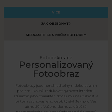
VICE
JAK OBJEDNAT?
SEZNAMTE SE S NAŠÍM EDITOREM
Fotodekorace
Personalizovaný
Fotoobraz
Fotoobrazy jsou nenahraditelným dekorativním
prvkem. Dokáží redukovat syrovost interiéru i
zdůraznit jeho charakter, dodají mu na útulnosti a
přitom zachovají jeho osobitý styl. Je-li pro Vás
atmosféra Vašeho domova důležitá,
nezapomínejte na jeho výzdobu! Když vybraný