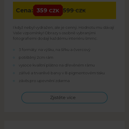
Cena:
359
599
CZK
CZK
I když nebyl vydražen, ale je cenný. Hodnotu mu dávají
Vaše vzpomínky! Obrazy s osobně vybranými
fotografiemi dodají každému interiéru šmrnc.
3 formáty: na výšku, na šířku a čvercový
potištěný 2cm rám
vysoce kvalitní plátno na dřevěném rámu
zářivé a trvanlivé barvy v 8-pigmentovém tisku
závěs pro upevnění zdarma
Zjistěte více