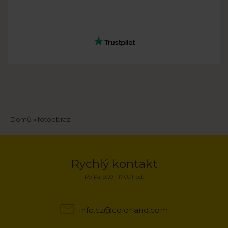
Drobečková
Domů
fotoobraz
navigace
Rychlý kontakt
Po-Pá: 9:00 - 17:00 hod.
info.cz@colorland.com