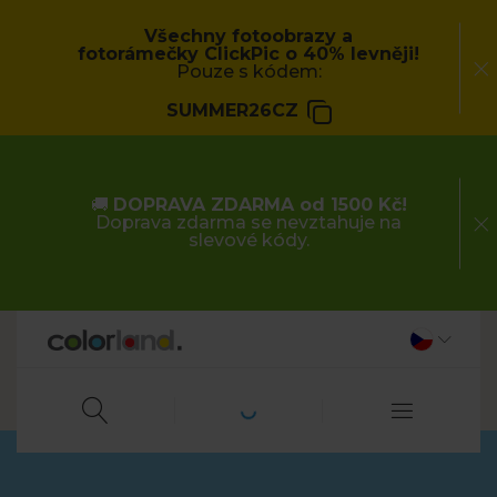
Všechny fotoobrazy a
fotorámečky ClickPic o 40% levněji!
Pouze s kódem:
SUMMER26CZ
🚚
DOPRAVA ZDARMA od 1500 Kč!
Doprava zdarma se nevztahuje na
slevové kódy.