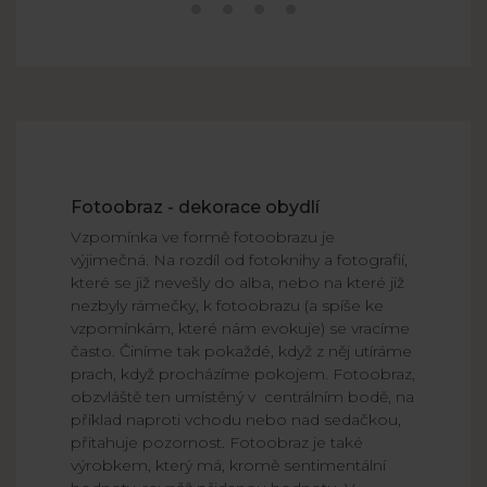
Fotoobraz - dekorace obydlí
Vzpomínka ve formě fotoobrazu je
výjimečná. Na rozdíl od fotoknihy a fotografií,
které se již nevešly do alba, nebo na které již
nezbyly rámečky, k fotoobrazu (a spíše ke
vzpomínkám, které nám evokuje) se vracíme
často. Činíme tak pokaždé, když z něj utíráme
prach, když procházíme pokojem. Fotoobraz,
obzvláště ten umístěný v centrálním bodě, na
příklad naproti vchodu nebo nad sedačkou,
přitahuje pozornost. Fotoobraz je také
výrobkem, který má, kromě sentimentální