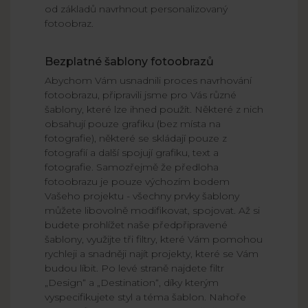
od základů navrhnout personalizovaný
fotoobraz.
Bezplatné šablony fotoobrazů
Abychom Vám usnadnili proces navrhování
fotoobrazu, připravili jsme pro Vás různé
šablony, které lze ihned použít. Některé z nich
obsahují pouze grafiku (bez místa na
fotografie), některé se skládají pouze z
fotografií a další spojují grafiku, text a
fotografie. Samozřejmě že předloha
fotoobrazu je pouze výchozím bodem
Vašeho projektu - všechny prvky šablony
můžete libovolně modifikovat, spojovat. Až si
budete prohlížet naše předpřipravené
šablony, využijte tři filtry, které Vám pomohou
rychleji a snadněji najít projekty, které se Vám
budou líbit. Po levé straně najdete filtr
„Design“ a „Destination“, díky kterým
vyspecifikujete styl a téma šablon. Nahoře