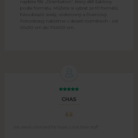
najdete filtr „Orientiation“, který dělí šablony
podle formátu. Můžete si vybrat ze tří formátů
fotoobrazů: svislý, vodorovný a čtvercový.
Fotoobrazy nabízíme v deseti rozměrech - od
20x30 cm do 70x100 cm.
CHAS
Ive used colorland for tears. Love their stuff