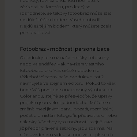
hodnoty, rovněž přidanou hodnotu. V
závislosti na formátu, pro který se
rozhodnete, se takový fotoobraz může stát
nejdůležitějším bodem Vašeho obydlí.
Nejdůležitějším bodem, který můžete zcela
personalizovat.
Fotoobraz - možnosti personalizace
Objednali jste si už naše hrníčky, fotoknihy
nebo kalendáře? Pak navržení vlastního
fotoobrazu pro Vás určitě nebude nic
těžkého! Všechny naše produkty si totiž
navrhujete ve stejném editoru. Pokud to však
bude Váš první personalizovaný výrobek od
Colorlandu, stejně se přesvědčíte, že úpravy
projektu jsou velmi jednoduché. Můžete si
změnit mezi jinými barvu pozadí, rozmístění,
počet a umístění fotografií, přidávat text nebo
nálepky. Všechny tyto možnosti, stejně jako
již předpřipravené šablony, jsou zdarma. Na
níže uvedeném videu se podívejte, jak se dá