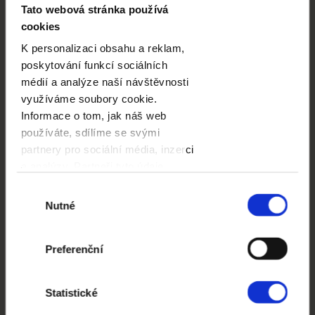
Tato webová stránka používá
cookies
K personalizaci obsahu a reklam,
poskytování funkcí sociálních
médií a analýze naší návštěvnosti
využíváme soubory cookie.
Informace o tom, jak náš web
FAMILY
používáte, sdílíme se svými
partnery pro sociální média, inzerci
a analýzy. Partneři tyto údaje
BESTSELLER
mohou zkombinovat s dalšími
Výběr
informacemi, které jste jim poskytli
Nutné
souhlasu
nebo které získali v důsledku toho,
že používáte jejich služby.
Preferenční
Statistické