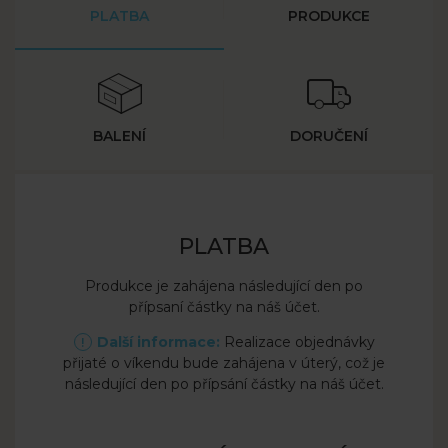
PLATBA
PRODUKCE
BALENÍ
DORUČENÍ
PLATBA
Produkce je zahájena následující den po
Re
přípsaní částky na náš účet.
5 pra
Další informace:
Realizace objednávky
přijaté o víkendu bude zahájena v úterý, což je
následující den po přípsání částky na náš účet.
4-