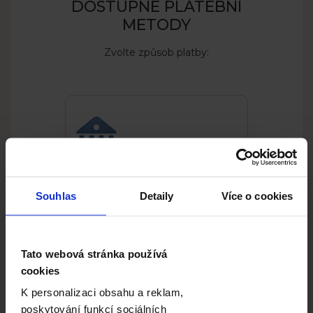
DOSTUPNÉ PLATEBNÍ
METODY
Foto
Zvolte způsob platby:
Da
různýc
bude z
Online převod
Souhlas
Detaily
Více o cookies
Tato webová stránka používá
cookies
K personalizaci obsahu a reklam,
Kreditní karta
poskytování funkcí sociálních