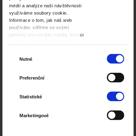
médií a analýze naší návštěvnosti
využíváme soubory cookie.
Informace o tom, jak náš web
používáte, sdílíme se svými
partnery pro sociální média, inzerci
Bankovní převod
a analýzy. Partneři tyto údaje
mohou zkombinovat s dalšími
Výběr
informacemi, které jste jim poskytli
Nutné
souhlasu
nebo které získali v důsledku toho,
že používáte jejich služby.
Preferenční
Statistické
Google Pay
Marketingové