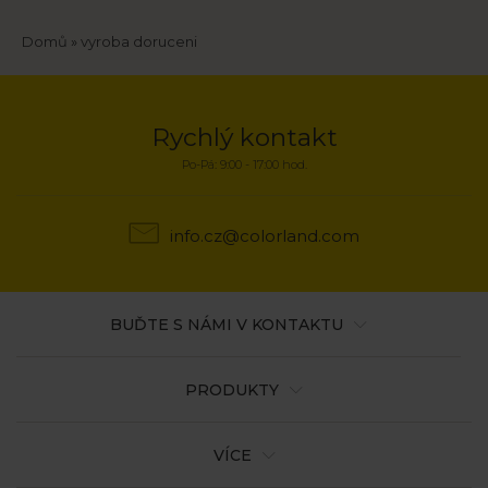
Drobečková
Domů
vyroba doruceni
navigace
Rychlý kontakt
Po-Pá: 9:00 - 17:00 hod.
info.cz@colorland.com
BUĎTE S NÁMI V KONTAKTU
PRODUKTY
VÍCE