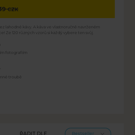
39
CZK
bez lahodné kávy. A káva ve vlastnoručně navrženém
e! Ze 120 různých vzorů si každý vybere ten svůj.
m
ním fotografiím
y
lnné troubě
ŘADIT DLE
Bestseller