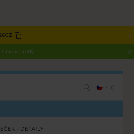
26CZ
 slevové kódy.
ČEK - DETAILY