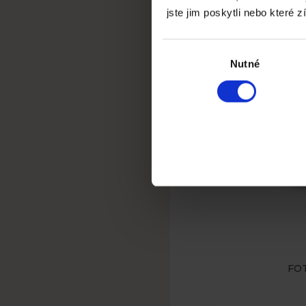
jste jim poskytli nebo které z
Výběr
souhlasu
Nutné
FO