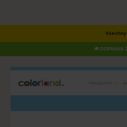
Všechny 
🚚
DOPRAVA Z
Main
PRODUKTY
A