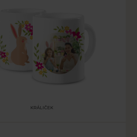
KRÁLIČEK
ánka