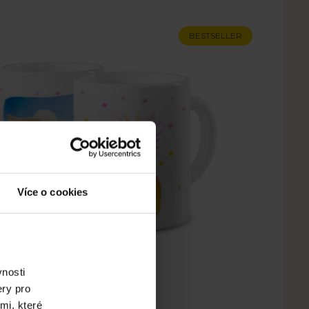
BESTSELLER
Více o cookies
vnosti
ČAS LÉTA 3
ery pro
mi, které