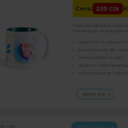
Cena:
220
3
CZK
Těžko si představíme snídani 
hrnečku bude chutnat ještě víc
objem 330 ml, výška 9,5 c
personalizovaný díky vlast
mnoho předloh na výběr
vyroben z odolné keramik
může se používat v mikrov
Zjistěte více
Prázdná šablona