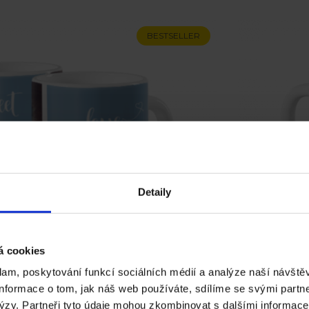
BESTSELLER
Detaily
á cookies
lam, poskytování funkcí sociálních médií a analýze naší návště
ADKÝ ANDÍLEK - BLUE 1
nformace o tom, jak náš web používáte, sdílíme se svými partn
alýzy. Partneři tyto údaje mohou zkombinovat s dalšími informace