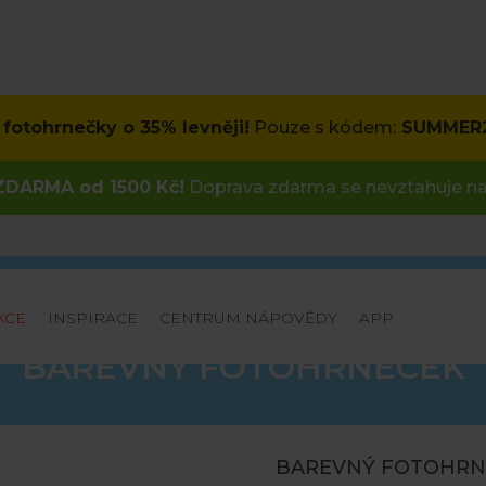
fotohrnečky o 35% levněji!
Pouze s kódem:
SUMMER
DARMA od 1500 Kč!
Doprava zdarma se nevztahuje na
KCE
INSPIRACE
CENTRUM NÁPOVĚDY
APP
BAREVNY FOTOHRNECEK
BAREVNÝ FOTOHRNE