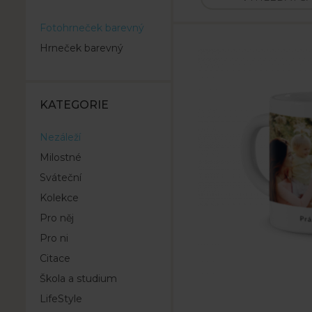
Fotohrneček barevný
Hrneček barevný
KATEGORIE
Nezáleží
Milostné
Sváteční
Kolekce
Pro něj
Pro ni
Citace
Škola a studium
LifeStyle