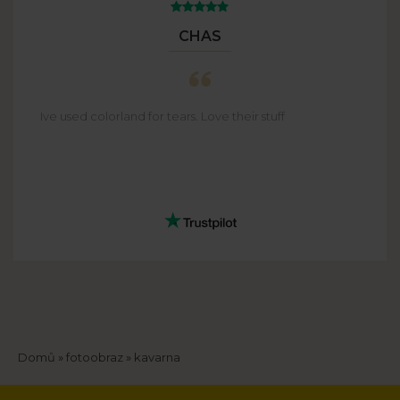
CHAS
Ive used colorland for tears. Love their stuff
Drobečková
Domů
fotoobraz
kavarna
navigace