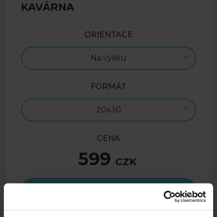
KAVÁRNA
ORIENTACE
Na výšku
FORMÁT
20x30
CENA
599
CZK
Vložit do košíku