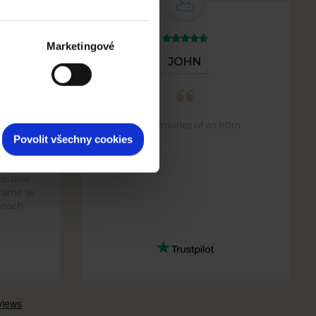
Marketingové
JOHN
Beautiful memories of an 80th
his
birthday
Povolit všechny cookies
are and
e, having
as that
came as
f each