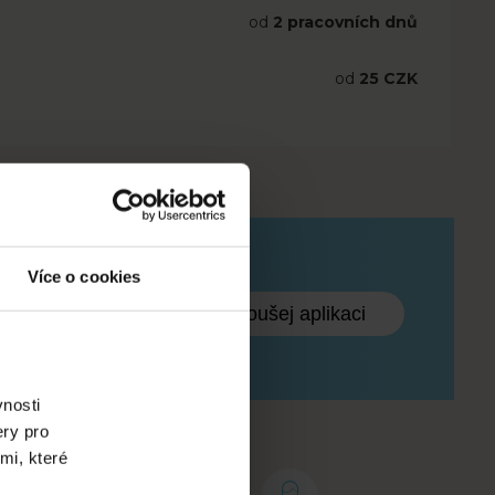
od
2 pracovních dnů
od
25 CZK
Více o cookies
Vyzkoušej aplikaci
vnosti
ery pro
mi, které