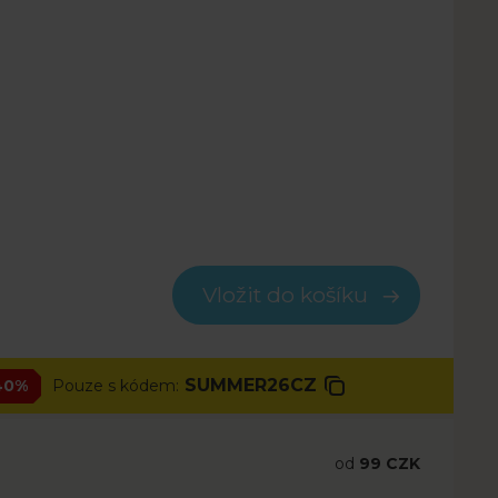
Vložit do košíku
SUMMER26CZ
40%
Pouze s kódem:
od
99 CZK