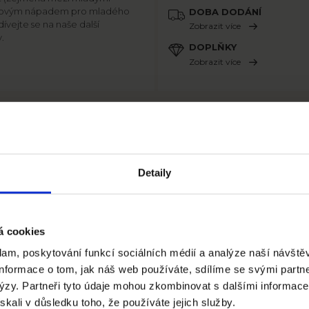
árkovým nápadem pro mladého
DOBA DODÁNÍ
dívejte se na naše další
Zobrazit více
.
DOPLŇKY
Zobrazit více
Detaily
 objednávej
 aplikaci!
á cookies
lam, poskytování funkcí sociálních médií a analýze naší návště
nformace o tom, jak náš web používáte, sdílíme se svými partn
alýzy. Partneři tyto údaje mohou zkombinovat s dalšími informace
ískali v důsledku toho, že používáte jejich služby.