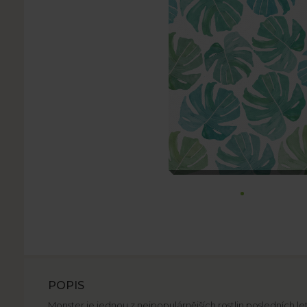
POPIS
Monster je jednou z nejpopulárnějších rostlin posledních 