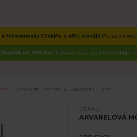
a fotorámečky ClickPic o 40% levněji!
Pouze s kóde
DARMA od 1500 Kč!
Doprava zdarma se nevztahuje na
KCE
INSPIRACE
CENTRUM NÁPOVĚDY
APP
OBRAZ
AKVARELOVÁ M