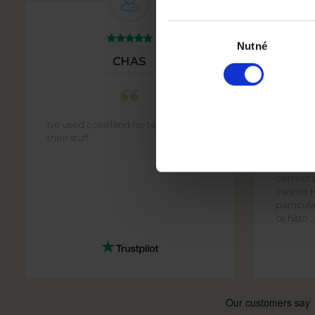
Výběr
souhlasu
Nutné
CHAS
Ive used colorland for tears. Love
Staff on
their stuff
articula
website,
construct
correct s
cannot re
particula
or histo ..