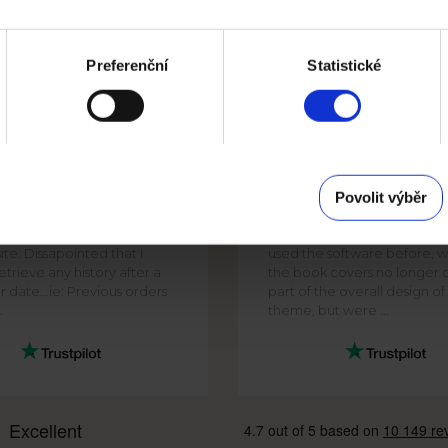
Preferenční
Statistické
PHIL
DAVID SMITH
 phone not particularly
It was easy to compile and
te. Would suggest ONE
complete a photobook on t
Povolit výběr
 to prevent having to
platform, with simple softw
 a fictisous address if not on
clear steps. The only surpris
ite. Dissapointed that I
used the software before, w
trieve any history after a
the book covers no longer 
r date...ie: Previous orders
part of the overall design o
.
theme, but were ...