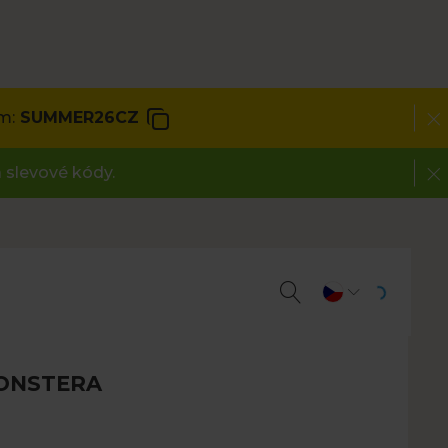
m:
SUMMER26CZ
 slevové kódy.
ONSTERA