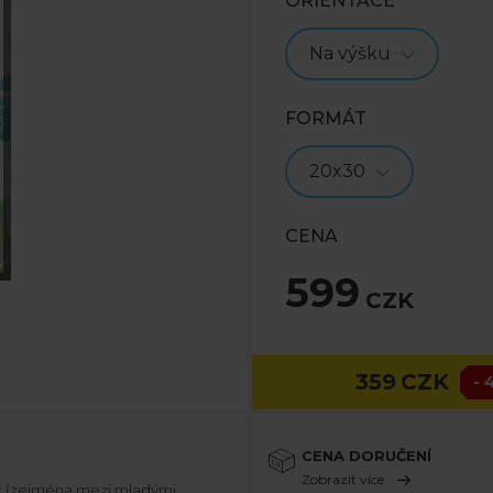
ORIENTACE
Na výšku
FORMÁT
20x30
CENA
599
CZK
359
CZK
- 
CENA DORUČENÍ
Zobrazit více
let (zejména mezi mladými