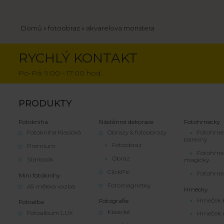
Drobečková
Domů
fotoobraz
akvarelova monstera
navigace
RYCHLÝ KONTAKT
Po-Pá: 9:00 - 17:00 hod.
PRODUKTY
Fotokniha
Nástěnné dekorace
Fotohrnecky
Fotokniha Klasická
Obrazy & fotoobrazy
Fotohrne
barevný
Fotoobraz
Premium
Fotohrne
Obraz
Starbook
magický
ClickPic
Fotohrne
Mini fotoknihy
Fotomagnetky
A5 měkka vazba
Hrnecky
Hrneček 
Fotografie
Fotoalba
Klasické
Fotoalbum LUX
Hrneček 