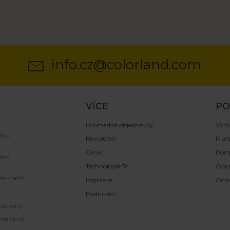
info.cz@colorland.com
VÍCE
P
Hromadné objednávky
Výro
ček
Newsletter
Plat
Ceník
Pom
ček
Technologie 7c
Obc
ček latte
Inspirace
Ochr
Podnikání
barevný
magický