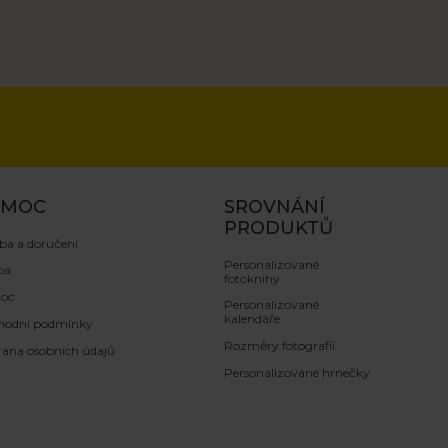
OMOC
SROVNÁNÍ
PRODUKTŮ
ba a doručení
Personalizované
ba
fotoknihy
oc
Personalizované
kalendáře
hodní podmínky
Rozměry fotografií
ana osobních údajů
Personalizované hrnečky