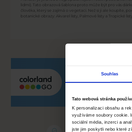
lidmi). Tato obrazová šablona proto může být pro vás d
člověka, který se zajímá o vegetaci. Než si ji ale koupíte, po
botanické obrazy: Akvarel listy, Palmové listy a Tropické listy
Souhlas
Vytvářej a
pohodlně v
Tato webová stránka použív
K personalizaci obsahu a rek
využíváme soubory cookie. I
sociální média, inzerci a an
jste jim poskytli nebo které z