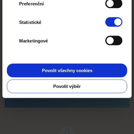
DOPLŇKY
od
25 CZK
Preferenční
Zobrazit více
Statistické
Velké objednávky
a slevou až –
67 %!
Marketingové
Povolit všechny cookies
Vytvářej a objednávej pohodlně v
aplikaci!
Povolit výběr
Vyzkoušej aplikaci