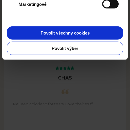
Marketingové
DOPLŇKY
od
25 CZK
Zobrazit více
Povolit všechny cookies
Povolit výběr
CHAS
Ive used colorland for tears. Love their stuff