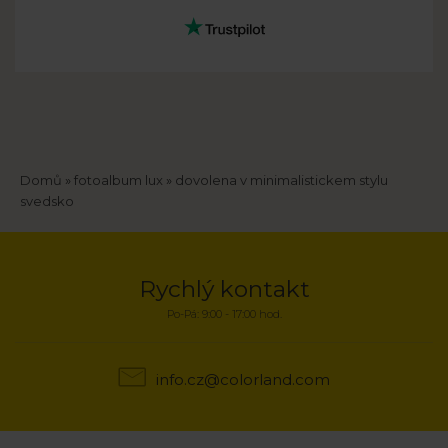
Drobečková
Domů
fotoalbum lux
dovolena v minimalistickem stylu
svedsko
navigace
Rychlý kontakt
Po-Pá: 9:00 - 17:00 hod.
info.cz@colorland.com