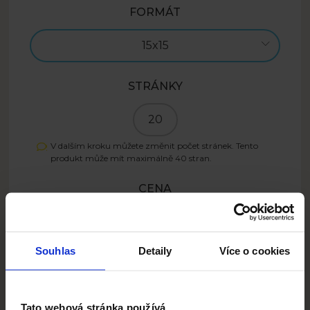
FORMÁT
15x15
STRÁNKY
20
V dalším kroku můžete změnit počet stránek. Tento
produkt může mít maximálně
40
stran.
CENA
799
CZK
Souhlas
Detaily
Více o cookies
Projektovat
Tato webová stránka používá