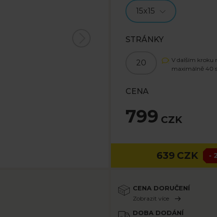
15x15
STRÁNKY
V dalším kroku 
20
maximálně
40
s
CENA
799
CZK
639
CZK
- 
CENA DORUČENÍ
Zobrazit více
DOBA DODÁNÍ