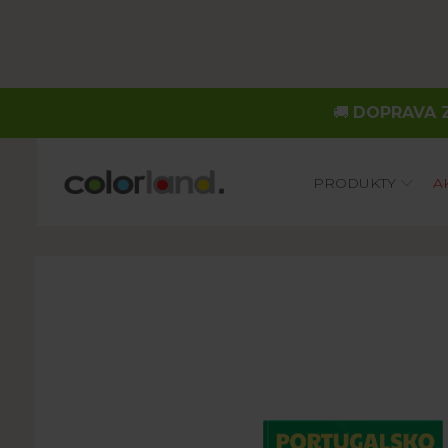
🚚
DOPRAVA Z
Main
PRODUKTY
A