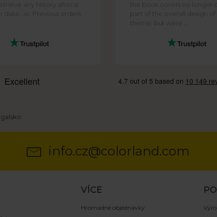
trieve any history after a
the book covers no longer 
r date...ie: Previous orders
part of the overall design o
.
theme, but were ...
ugalsko
info.cz@colorland.com
VÍCE
P
Hromadné objednávky
Výro