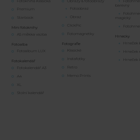
Fotokniha Klasická
Obrazy & fotoobrazy
Fotohrne
barevný
Fotoobraz
Premium
Fotohrne
Obraz
Starbook
magický
ClickPic
Fotohrne
Mini fotoknihy
Fotomagnetky
A5 měkka vazba
Hrnecky
Hrneček 
Fotografie
Fotoalba
Klasické
Fotoalbum LUX
Hrneček 
Instafotky
Hrneček l
Fotokalendář
Retro
Fotokalendář A3
Memo Prints
A4
XL
Stolní kalendář