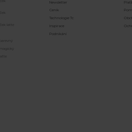
ček
Newsletter
Plat
Ceník
Pom
ček
Technologie 7c
Obc
ček latte
Inspirace
Ochr
Podnikání
barevný
magický
atte