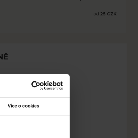
od
25 CZK
NĚ
Více o cookies