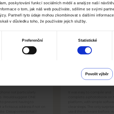
lam, poskytování funkcí sociálních médií a analýze naší návště
nformace o tom, jak náš web používáte, sdílíme se svými partn
alýzy. Partneři tyto údaje mohou zkombinovat s dalšími informace
ískali v důsledku toho, že používáte jejich služby.
Preferenční
Statistické
PHIL
DAVID SMITH
Povolit výběr
 phone not particularly
It was easy to compile and
te. Would suggest ONE
complete a photobook on t
 to prevent having to
platform, with simple softw
 a fictisous address if not on
clear steps. The only surpris
ite. Dissapointed that I
used the software before, w