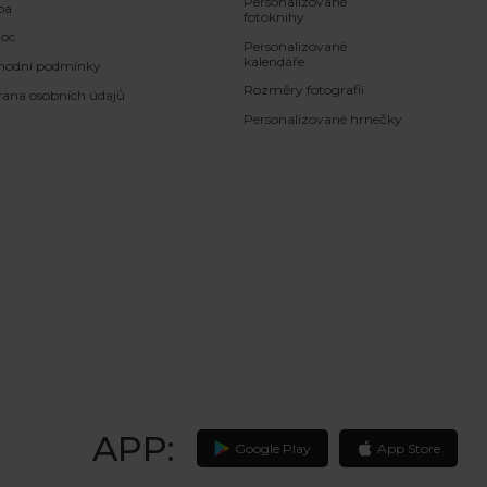
Personalizované
ba
fotoknihy
oc
Personalizované
kalendáře
hodní podmínky
Rozměry fotografií
ana osobních údajů
Personalizované hrnečky
APP:
Google Play
App Store