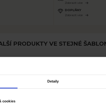
Zobrazit více
DOPLŇKY
Zobrazit více
ALŠÍ PRODUKTY VE STEJNÉ ŠABLO
Detaily
á cookies