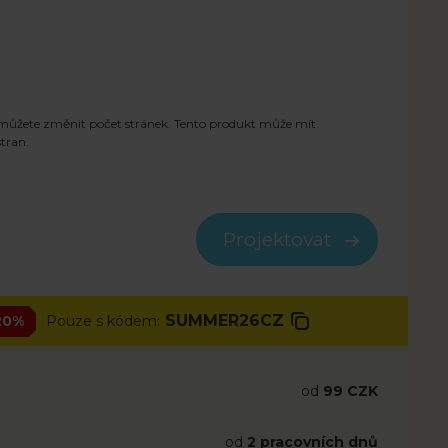
můžete změnit počet stránek. Tento produkt může mít
tran.
Projektovat
SUMMER26CZ
20%
Pouze s kódem:
od
99 CZK
od
2 pracovních dnů