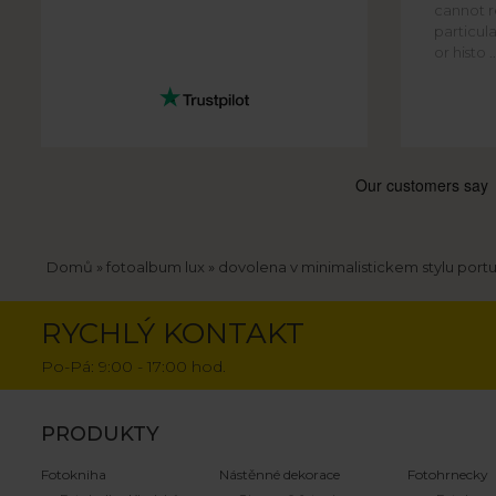
cannot re
particula
or histo ..
Drobečková
Domů
fotoalbum lux
dovolena v minimalistickem stylu port
navigace
RYCHLÝ KONTAKT
Po-Pá: 9:00 - 17:00 hod.
PRODUKTY
Fotokniha
Nástěnné dekorace
Fotohrnecky