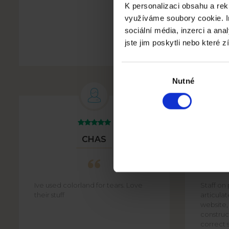
K personalizaci obsahu a rek
využíváme soubory cookie. I
sociální média, inzerci a an
FOTOKNIHA DOVOLENÁ V
MINIMALISTICKÉM STYLU -
jste jim poskytli nebo které z
PORTUGALSKO
Výběr
souhlasu
Nutné
CHAS
Ive used colorland for tears. Love
Staff on
their stuff
articula
website,
construct
correct s