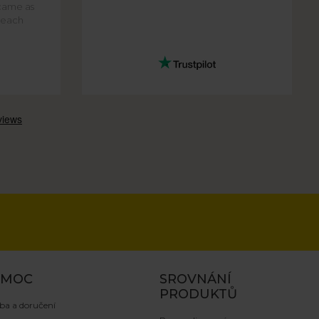
came as
f each
OMOC
SROVNÁNÍ
PRODUKTŮ
ba a doručení