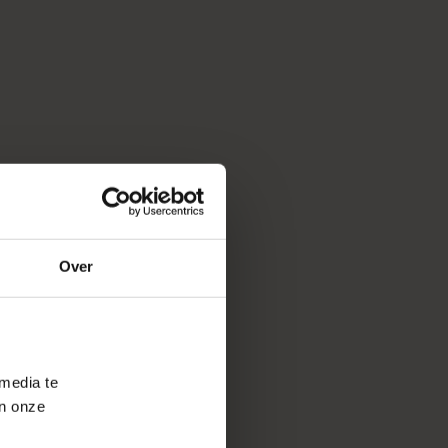
Over
 media te
an onze