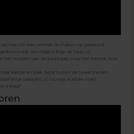
em als mal om een omtrek te maken op gekleurd
edownload). Vervolgens knip de haas uit.
s in het midden van de paashaas, waar het bestek door
ur naar keuze en plak deze tussen de twee sneden.
ef lintje (satijnlint of touwtje kunnen ook!).
 is klaar!
oren