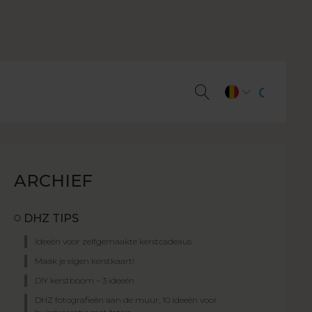
ARCHIEF
DHZ TIPS
Ideeën voor zelfgemaakte kerstcadeaus
Maak je eigen kerstkaart!
DIY kerstboom – 3 ideeën
DHZ fotografieën aan de muur, 10 ideeën voor