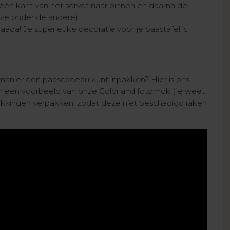
één kant van het servet naar binnen en daarna de
eze onder de andere)
aada! Je superleuke decoratie voor je paastafel is
 manier een paascadeau kunt inpakken? Hier is ons
van een voorbeeld van onze Colorland fotomok (je weet
akkingen verpakken, zodat deze niet beschadigd raken