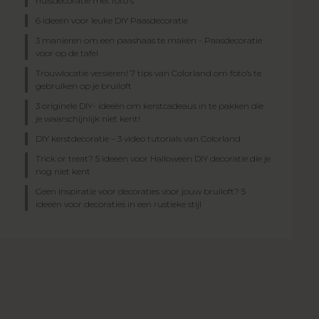
huisdecoratie met foto's
6 ideeën voor leuke DIY Paasdecoratie
3 manieren om een paashaas te maken - Paasdecoratie
voor op de tafel
Trouwlocatie versieren! 7 tips van Colorland om foto’s te
gebruiken op je bruiloft
3 originele DIY- ideeën om kerstcadeaus in te pakken die
je waarschijnlijk niet kent!
DIY kerstdecoratie – 3 video tutorials van Colorland
Trick or treat? 5 ideeën voor Halloween DIY decoratie die je
nog niet kent
Geen inspiratie voor decoraties voor jouw bruiloft? 5
ideeën voor decoraties in een rustieke stijl