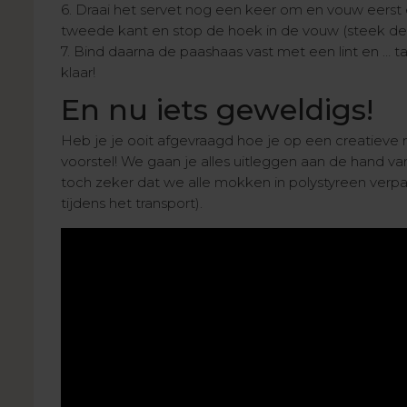
6. Draai het servet nog een keer om en vouw eerst 
tweede kant en stop de hoek in de vouw (steek d
7. Bind daarna de paashaas vast met een lint en … ta
klaar!
En nu iets geweldigs!
Heb je je ooit afgevraagd hoe je op een creatieve
voorstel! We gaan je alles uitleggen aan de hand 
toch zeker dat we alle mokken in polystyreen verp
tijdens het transport).