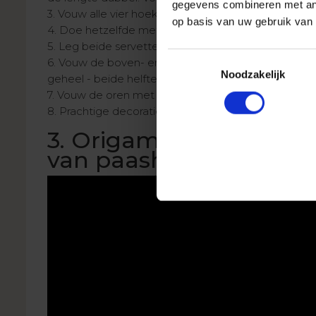
gegevens combineren met ande
3. Vouw alle vier hoeken van het servet naar het mi
op basis van uw gebruik van 
4. Doe hetzelfde met het tweede servet.
5. Leg beide servetten samen, met gevouwen hoek
Toestemmingsselectie
6. Vouw de boven- en onderkant van beide servette
Noodzakelijk
geheel - beide helften - opnieuw dubbel.
7. Vouw de oren met elkaar en maak vast met een li
8. Prachtige decoratie voor op de tafel is klaar!
3. Origami paashaas - 
van paashaas