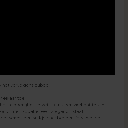
 het vervolgens dubbel.
r elkaar toe.
 midden (het servet lijkt nu een vierkant te zijn).
ar binnen zodat er een vlieger ontstaat.
het servet een stukje naar benden, iets over het