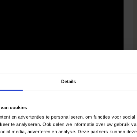
Details
 van cookies
ent en advertenties te personaliseren, om functies voor social
 kleuren en patronen.
keer te analyseren. Ook delen we informatie over uw gebruik v
urde kant naar onderen toe) en vouw het vervolgens in
social media, adverteren en analyse. Deze partners kunnen deze
m een middenlijn te maken.