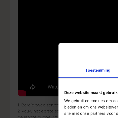
Toestemming
Deze website maakt gebruik
We gebruiken cookies om cont
1. Bereid twee servetten voor in twee verschillende
bieden en om ons websitever
2. Vouw het eerste servet helemaal open (de gekle
site met onze partners voor 
de lengte dubbel. Vouw dan het servet nogmaals o