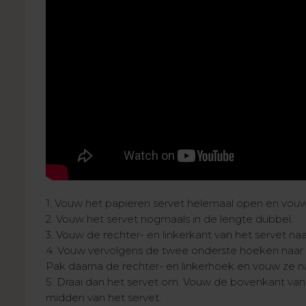
1. Vouw het papieren servet helemaal open en vouw
2. Vouw het servet nogmaals in de lengte dubbel.
3. Vouw de rechter- en linkerkant van het servet naa
4. Vouw vervolgens de twee onderste hoeken naar het
Pak daarna de rechter- en linkerhoek en vouw ze na
5. Draai dan het servet om. Vouw de bovenkant van 
midden van het servet.