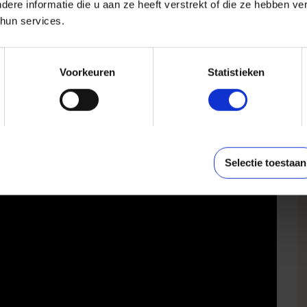
re informatie die u aan ze heeft verstrekt of die ze hebben v
dden.
hun services.
en naar het midden.
n samen naar de middellijn. Vouw vervolgens het
Voorkeuren
Statistieken
ntje of touwtje
vouw je servet in de vorm
Selectie toestaan