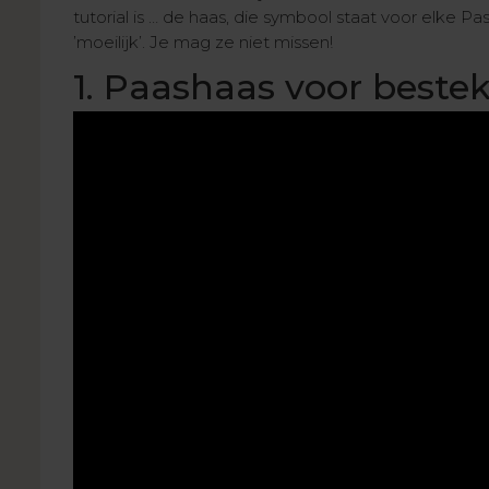
tutorial is … de haas, die symbool staat voor elke Pa
’moeilijk’. Je mag ze niet missen!
1. Paashaas voor beste