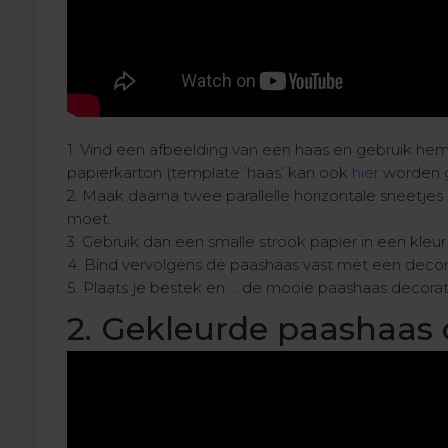
1. Vind een afbeelding van een haas en gebruik h
papierkarton (template ’haas’ kan ook
hier
worden g
2. Maak daarna twee parallelle horizontale sneetje
moet.
3. Gebruik dan een smalle strook papier in een kle
4. Bind vervolgens de paashaas vast met een decorati
5. Plaats je bestek en ... de mooie paashaas decoratie
2. Gekleurde paashaas 