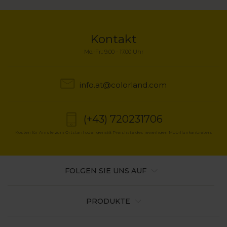
Kontakt
Mo.-Fr.: 9.00 - 17.00 Uhr
info.at@colorland.com
(+43) 720231706
Kosten für Anrufe zum Ortstarif oder gemäß Preisliste des jeweiligen Mobilfunkanbieters
FOLGEN SIE UNS AUF
PRODUKTE