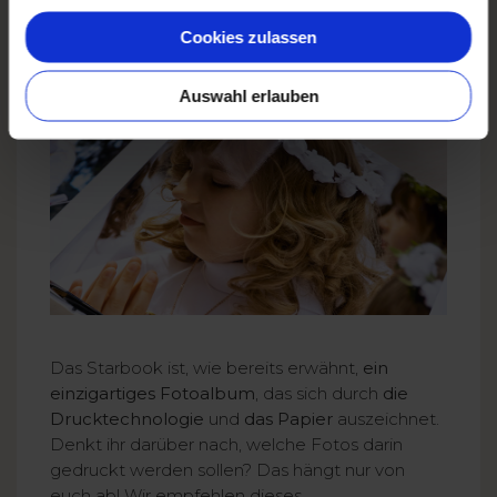
Cookies zulassen
Auswahl erlauben
Das Starbook ist, wie bereits erwähnt,
ein
einzigartiges Fotoalbum
, das sich durch
die
Drucktechnologie
und
das Papier
auszeichnet.
Denkt ihr darüber nach, welche Fotos darin
gedruckt werden sollen? Das hängt nur von
euch ab! Wir empfehlen dieses