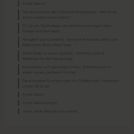
Frohe Ostern!
Die neue Version der Colorland Sharebooks! - Kennst du
schon unsere neuen Covers?
7C-Druck: Technologie, die deine Erinnerung in allen
Farben leuchten lässt!
Neuigkeit von Colorland - konische Fototasse Latte zum
Bedrucken ist ein Must Have
Deine Bilder in neuer Qualität – Perfectly Clear &
Bilderbox für die Fotoabzüge
Exklusivität zum günstigen Preis – Echtfotobuch in
einem neuen, größeren Format
Die schönsten Erinnerungen im Großformat – Fotobuch
Classic A3 ist da!
Frohe Ostern
Frohe Weihnachten!
Unser neuer Blog ist nun online!