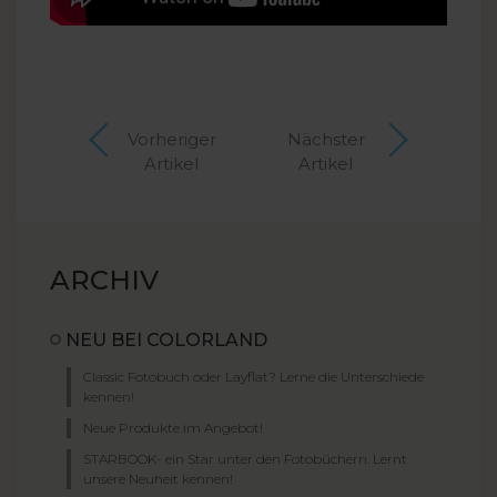
Vorheriger
Nächster
Artikel
Artikel
ARCHIV
NEU BEI COLORLAND
Classic Fotobuch oder Layflat? Lerne die Unterschiede
kennen!
Neue Produkte im Angebot!
STARBOOK- ein Star unter den Fotobüchern. Lernt
unsere Neuheit kennen!