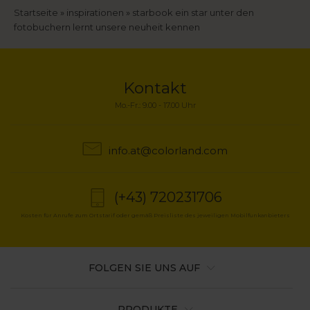
Breadcrumb
Startseite
inspirationen
starbook ein star unter den
fotobuchern lernt unsere neuheit kennen
Kontakt
Mo.-Fr.: 9.00 - 17.00 Uhr
info.at@colorland.com
(+43) 720231706
Kosten für Anrufe zum Ortstarif oder gemäß Preisliste des jeweiligen Mobilfunkanbieters
FOLGEN SIE UNS AUF
PRODUKTE