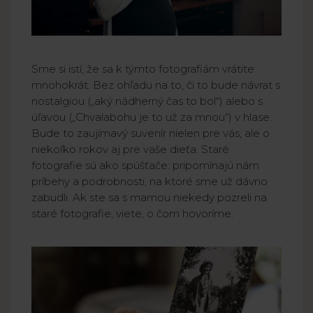
Sme si istí, že sa k týmto fotografiám vrátite
mnohokrát. Bez ohľadu na to, či to bude návrat s
nostalgiou („aký nádherný čas to bol“) alebo s
úľavou („Chvalabohu je to už za mnou“) v hlase.
Bude to zaujímavý suvenír nielen pre vás, ale o
niekoľko rokov aj pre vaše dieťa. Staré
fotografie sú ako spúšťače: pripomínajú nám
príbehy a podrobnosti, na ktoré sme už dávno
zabudli. Ak ste sa s mamou niekedy pozreli na
staré fotografie, viete, o čom hovoríme.