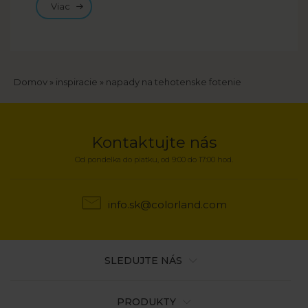
Viac
Breadcrumb
Domov
inspiracie
napady na tehotenske fotenie
Kontaktujte nás
Od pondelka do piatku, od 9:00 do 17:00 hod.
info.sk@colorland.com
SLEDUJTE NÁS
PRODUKTY