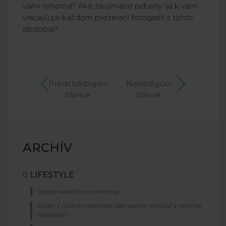
vami tehotná? Aké zaujímavé príbehy sa k vám
vracajú pri každom prezeraní fotografií z tohto
obdobia?
Predchádzajúci
Nasledujúci
článok
článok
ARCHÍV
LIFESTYLE
Vtipné vianočné momentky
Citáty z ročenky Yearbook: aké veci by mali byť v ročenke
Yearbook?