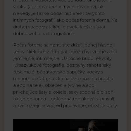
vonku (aj z poveternostných dôvodov), ale
niekedy je ťažké dosiahnuť efekt takýchto
intímnych fotografií, ako počas fotenia doma. Na
druhej strane v ateliéri je oveľa ľahšie získať
dobré svetlo na fotografiách.
Počas fotenia sa nemusíte držať jednej hlavnej
témy. Niektoré z fotografií môžu byť vtipné a iné
jemnejšie, intímnejšie. Užitočné budú rekvizity
(ultrazvukové fotografie, pozitívny tehotenský
test, malé bábätkovské papučky, kocky s
menom dieťaťa, stužka na uviazanie na bruchu
alebo na tele), oblečenie (voľné alebo
priliehajúce šaty a košele, sexy spodná bielizeň
alebo dokonca ... obľúbená tepláková súprava!)
a samozrejme vopred pripravené, efektné pózy.