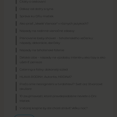
Citáty o cestovaní
Odkaz od dcéry a syna
Správa ku Dňu matiek
Ako priať „Veselé Vianoce“ v rôznych jazykoch?
Nápady na rodinné vianočné zábavy
Plánovanie baby shower - tehotenského večierku:
nápady, dekorácie, darčeky
Nápady na tehotenské fotenie
Detská izba - nápady na výzdobu interiéru ako tipy a ako
ušetriť peniaze
Catering a fotky: dokonalý súlad
HLAVA RODINY, Autorita, HRDINA?
Prečo sme neoriginálni a tvrdohlaví? Svet cez štvorcové
okuliare
10 zaujímavostí, ktoré pravdepodobne neviete o Dni
Matiek
V ktorej krajine by ste chceli stráviť Veľkú noc?