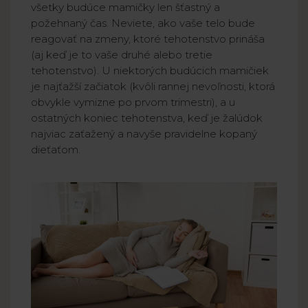
všetky budúce mamičky len šťastný a
požehnaný čas. Neviete, ako vaše telo bude
reagovať na zmeny, ktoré tehotenstvo prináša
(aj keď je to vaše druhé alebo tretie
tehotenstvo). U niektorých budúcich mamičiek
je najťažší začiatok (kvôli rannej nevoľnosti, ktorá
obvykle vymizne po prvom trimestri), a u
ostatných koniec tehotenstva, keď je žalúdok
najviac zaťažený a navyše pravidelne kopaný
dieťaťom.