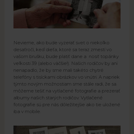
Nevieme, ako bude vyzerať svet o niekoľko
desaťročí, keď dieťa, ktoré sa teraz zmestí vo
vašom brušku, bude platiť dane a nosiť topánky
veľkosti 39 (alebo väčšie!). Našich rodičov by ani
nenapadlo, že by sme mali takéto chytré
telefóny s tisíckami obrázkov vo vnútri. A napriek
týmto novým možnostiam sme stále radi, že sa
môžeme tešiť na vytlačené fotografie a prezerať
albumy našich starých rodičov. Vytlačené
fotografie sú pre nás dôležitejšie ako tie uložené
iba v mobile.