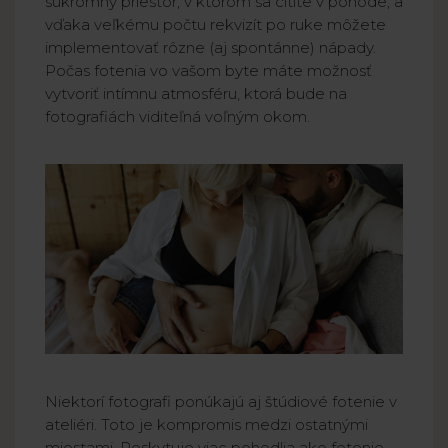
súkromný priestor, v ktorom sa cítite v pohode, a
vďaka veľkému počtu rekvizít po ruke môžete
implementovať rôzne (aj spontánne) nápady.
Počas fotenia vo vašom byte máte možnosť
vytvoriť intímnu atmosféru, ktorá bude na
fotografiách viditeľná voľným okom.
Niektorí fotografi ponúkajú aj štúdiové fotenie v
ateliéri. Toto je kompromis medzi ostatnými
miestami. Poskytuje viac pohodlia ako fotenie