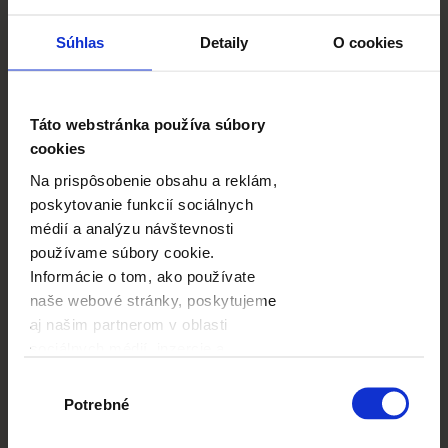
Súhlas
Detaily
O cookies
Táto webstránka používa súbory
cookies
Na prispôsobenie obsahu a reklám,
poskytovanie funkcií sociálnych
médií a analýzu návštevnosti
používame súbory cookie.
Informácie o tom, ako používate
naše webové stránky, poskytujeme
aj našim partnerom v oblasti
sociálnych médií, inzercie a
analýzy. Títo partneri môžu
Výber
príslušné informácie skombinovať
Potrebné
súhlasu
s ďalšími údajmi, ktoré ste im
Čo môžete urobiť už
poskytli alebo ktoré od vás získali,