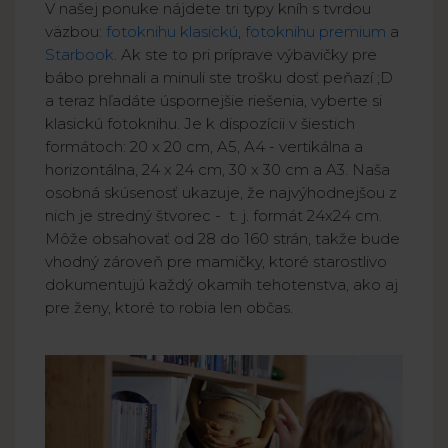
V našej ponuke nájdete tri typy kníh s tvrdou
väzbou:
fotoknihu klasickú
,
fotoknihu premium
a
Starbook
. Ak ste to pri príprave výbavičky pre
bábo prehnali a minuli ste trošku dosť peňazí ;D
a teraz hľadáte úspornejšie riešenia, vyberte si
klasickú fotoknihu. Je k dispozícii v šiestich
formátoch: 20 x 20 cm, A5, A4 - vertikálna a
horizontálna, 24 x 24 cm, 30 x 30 cm a A3. Naša
osobná skúsenosť ukazuje, že najvýhodnejšou z
nich je stredný štvorec - t. j. formát 24x24 cm.
Môže obsahovať od 28 do 160 strán, takže bude
vhodný zároveň pre mamičky, ktoré starostlivo
dokumentujú každý okamih tehotenstva, ako aj
pre ženy, ktoré to robia len občas.