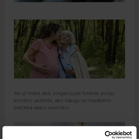
Ak už máte deti, zorganizujte fotenie, počas
ktorého ukážete, ako čakajú na mladšieho
bračeka alebo sestričku!