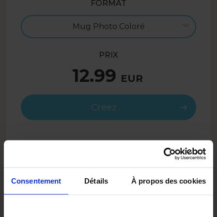
FORMAT
Mug Photo Coloré
PRIX
12.99
EUR
Créez
9.74
EUR
- 25%
SUMMER26FR
Avec le code :
Consentement
Détails
À propos des cookies
DESCRIPTION
Ce modèle de mug photo c'est un autre mug pour