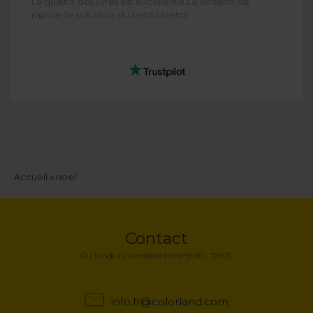
La qualité des livres est excellente La livraison est
rapide Je suis ravie du rendu Merci
Fil
Accueil
noel
d'Ariane
Contact
Du lundi au vendredi entre 9h00 - 17h00.
info.fr@colorland.com