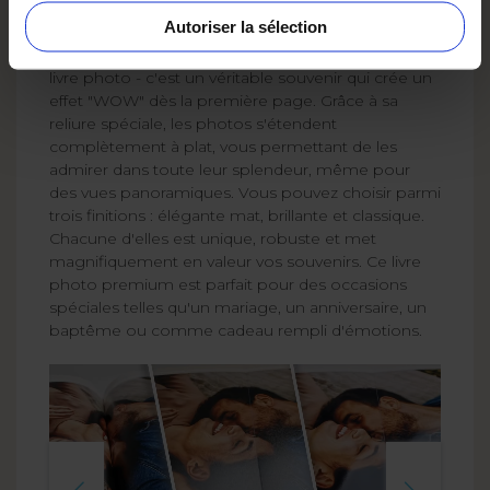
Autoriser la sélection
Le livre photo Layflat est bien plus qu'un simple
livre photo - c'est un véritable souvenir qui crée un
effet "WOW" dès la première page. Grâce à sa
reliure spéciale, les photos s'étendent
complètement à plat, vous permettant de les
admirer dans toute leur splendeur, même pour
des vues panoramiques. Vous pouvez choisir parmi
trois finitions : élégante mat, brillante et classique.
Chacune d'elles est unique, robuste et met
magnifiquement en valeur vos souvenirs. Ce livre
photo premium est parfait pour des occasions
spéciales telles qu'un mariage, un anniversaire, un
baptême ou comme cadeau rempli d'émotions.