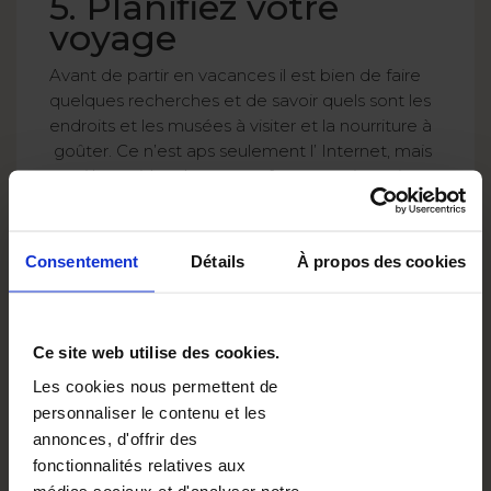
5. Planifiez votre
voyage
Avant de partir en vacances il est bien de faire
quelques recherches et de savoir quels sont les
endroits et les musées à visiter et la nourriture à
goûter. Ce n’est aps seulement l’ Internet, mais
aussi les guides de voyage forme papier qui
peuvent aider et faciliter les recherches. C’est
toujours interéssant de connaître les habitudes
des gens du pays et savoir par exempe
Consentement
Détails
À propos des cookies
comment ils se saluent. Cela vous aidera
souvent à éviter les
malentendus culturels
.
Ce site web utilise des cookies.
Les cookies nous permettent de
personnaliser le contenu et les
annonces, d'offrir des
fonctionnalités relatives aux