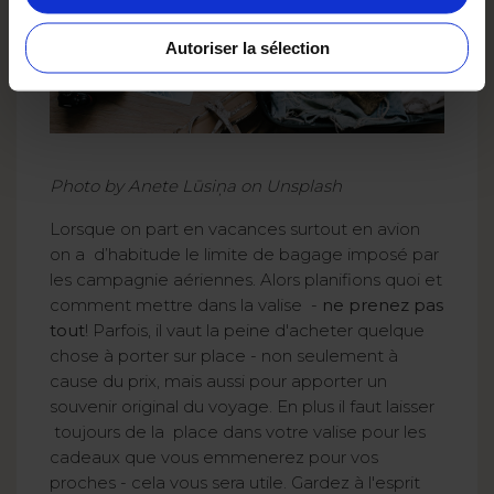
Autoriser la sélection
Photo by Anete Lūsiņa on Unsplash
Lorsque on part en vacances surtout en avion
on a d’habitude le limite de bagage imposé par
les campagnie aériennes. Alors planifions quoi et
comment mettre dans la valise -
ne prenez pas
tout
! Parfois, il vaut la peine d'acheter quelque
chose à porter sur place - non seulement à
cause du prix, mais aussi pour apporter un
souvenir original du voyage. En plus il faut laisser
toujours de la place dans votre valise pour les
cadeaux que vous emmenerez pour vos
proches - cela vous sera utile. Gardez à l'esprit