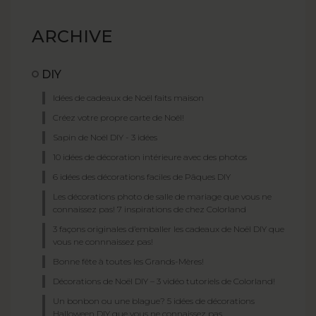
ARCHIVE
DIY
Idées de cadeaux de Noël faits maison
Créez votre propre carte de Noël!
Sapin de Noël DIY - 3 idées
10 idées de décoration intérieure avec des photos
6 idées des décorations faciles de Pâques DIY
Les décorations photo de salle de mariage que vous ne
connaissez pas! 7 inspirations de chez Colorland
3 façons originales d’emballer les cadeaux de Noël DIY que
vous ne connnaissez pas!
Bonne fête à toutes les Grands-Mères!
Décorations de Noël DIY – 3 vidéo tutoriels de Colorland!
Un bonbon ou une blague? 5 idées de décorations
Halloween DIY que vous ne connaissez pas