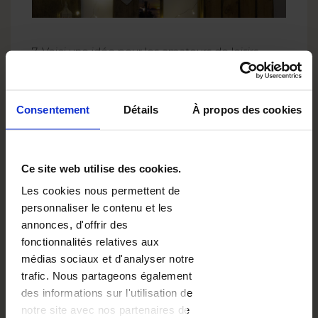
7. Voici une idée pour les amateurs de loisirs
créatifs écolos. Il suffit de trouver dans un parc
ou en forêt une branche de forme adéquate.
Fixez un cordon et attachez vos photos à l'aide
Consentement
Détails
À propos des cookies
de pinces à linge. Les petits souvenirs revenus
avec vous de vos voyages y trouveront
également leur place :).
Ce site web utilise des cookies.
Les cookies nous permettent de
personnaliser le contenu et les
annonces, d'offrir des
fonctionnalités relatives aux
médias sociaux et d'analyser notre
trafic. Nous partageons également
des informations sur l'utilisation de
notre site avec nos partenaires de