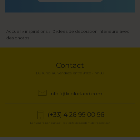
Fil
Accueil
inspirations
10 idees de decoration interieure avec
des photos
d'Ariane
Contact
Du lundi au vendredi entre 9h00 - 17h00.
info.fr@colorland.com
(+33) 4 26 99 00 96
Le numéro non surtaxé - les tarifs dépendent de l’opérateur