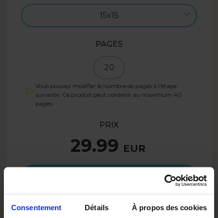
15x15
PAGES
20
Vous pouvez modifier le nombre de pages à l'étape
suivante. Ce produit peut contenir au maximum
40
pages.
PRIX
29.99
EUR
Créez
Consentement
Détails
À propos des cookies