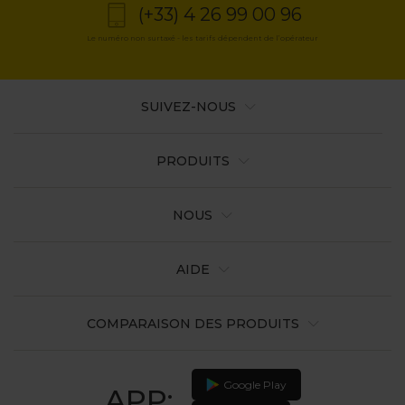
(+33) 4 26 99 00 96
Le numéro non surtaxé - les tarifs dépendent de l’opérateur
SUIVEZ-NOUS
PRODUITS
NOUS
AIDE
COMPARAISON DES PRODUITS
Google Play
APP: