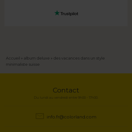
Fil
Accueil
album deluxe
des vacances dans un style
minimaliste suisse
d'Ariane
Contact
Du lundi au vendredi entre 9h00 - 17h00.
info.fr@colorland.com