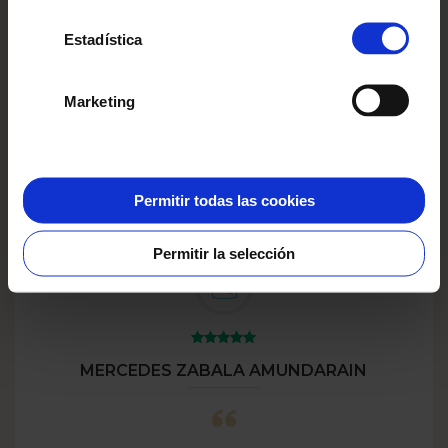
GASTOS DE ENVÍO
a partir de
4,95 EUR
Ver más
Estadística
PLAZO DE
a partir de
2 días
ENTREGA
laborables
Ver más
Marketing
OPCIONES EXTRA
desde
1,00 EUR
Ver más
Permitir todas las cookies
Permitir la selección
MERCEDES ZABALA AMUNDARAIN