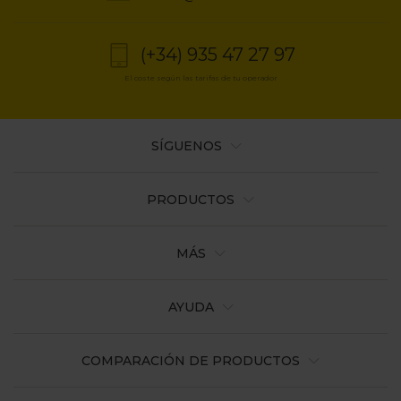
la
navegación
(+34) 935 47 27 97
El coste según las tarifas de tu operador
SÍGUENOS
PRODUCTOS
MÁS
AYUDA
COMPARACIÓN DE PRODUCTOS