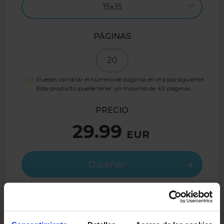
15x15
PÁGINAS
20
Puedes cambiar el número de páginas en el paso siguiente.
Este producto puede tener un máximo de
40
páginas.
PRECIO
29.99
EUR
Diseñar
23.99
EUR
- 20%