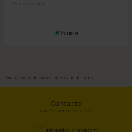
Precio y calidad
Sobrescribir
Inicio
album de lujo
el primer ano del bebe
enlaces
de
Contacto
ayuda
de lunes a viernes de 9 a 17 horas
a
info.es@colorland.com