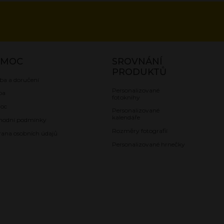
OMOC
SROVNÁNÍ
PRODUKTŮ
ba a doručení
Personalizované
ba
fotoknihy
oc
Personalizované
kalendáře
hodní podmínky
Rozměry fotografií
ana osobních údajů
Personalizované hrnečky