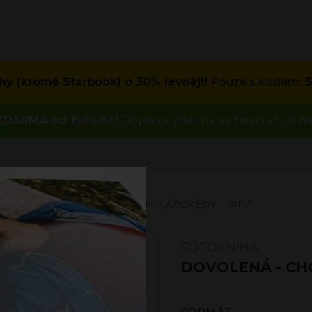
hy (kromě Starbook) o 30% levněji!
Pouze s kódem:
DARMA od 1500 Kč!
Doprava zdarma se nevztahuje na
KCE
INSPIRACE
CENTRUM NÁPOVĚDY
APP
FOTOKNIHA
DOVOLENÁ - C