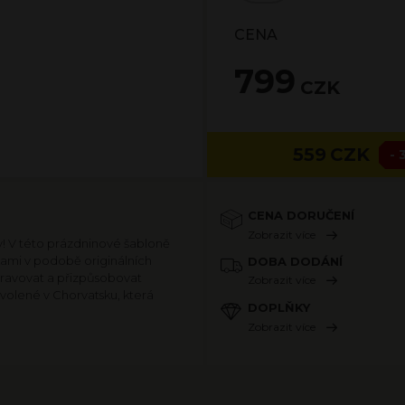
CENA
799
CZK
559
CZK
- 
CENA DORUČENÍ
Zobrazit více
y! V této prázdninové šabloně
kami v podobě originálních
DOBA DODÁNÍ
pravovat a přizpůsobovat
Zobrazit více
volené v Chorvatsku, která
DOPLŇKY
Zobrazit více