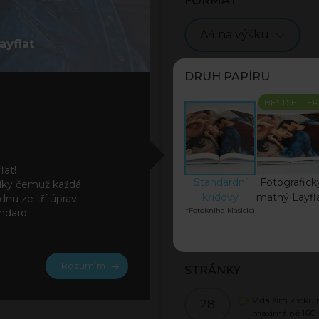
FORMÁT
A4 na výšku
DRUH PAPÍRU
BESTSELLER
lat!
Standardní
Fotografick
 díky čemuž každá
křídový
matný Layfl
dnu ze tří úprav:
*Fotokniha klasická
ndard.
Rozumím
STRÁNKY
V dalším kroku 
28
maximálně
160