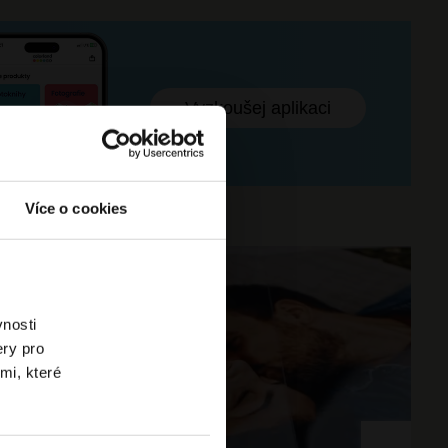
Vyzkoušej aplikaci
Více o cookies
vnosti
ery pro
mi, které