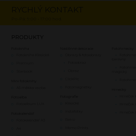
navigace
RYCHLÝ KONTAKT
Po-Pá: 9:00 - 17:00 hod.
PRODUKTY
Fotokniha
Nástěnné dekorace
Fotohrnecky
Fotokniha Klasická
Obrazy & fotoobrazy
Fotohrne
barevný
Fotoobraz
Premium
Fotohrne
Obraz
Starbook
magický
ClickPic
Fotohrne
Mini fotoknihy
Fotomagnetky
A5 měkka vazba
Hrnecky
Hrneček 
Fotografie
Fotoalba
Klasické
Fotoalbum LUX
Hrneček 
Instafotky
Hrneček l
Fotokalendář
Retro
Fotokalendář A3
Memo Prints
A4