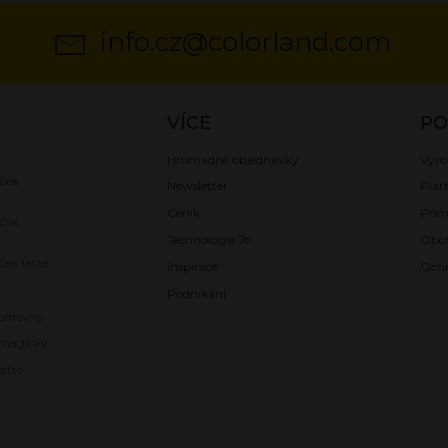
info.cz@colorland.com
VÍCE
P
Hromadné objednávky
Výro
ček
Newsletter
Plat
Ceník
Pom
ček
Technologie 7c
Obc
ček latte
Inspirace
Ochr
Podnikání
barevný
magický
atte