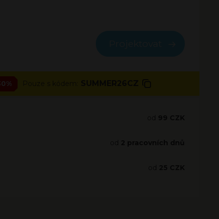
Projektovat
SUMMER26CZ
30%
Pouze s kódem:
od
99 CZK
od
2 pracovních dnů
od
25 CZK