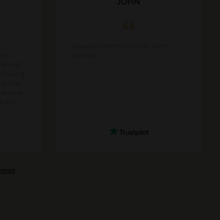
JOHN
Beautiful memories of an 80th
his
birthday
are and
e, having
as that
came as
f each