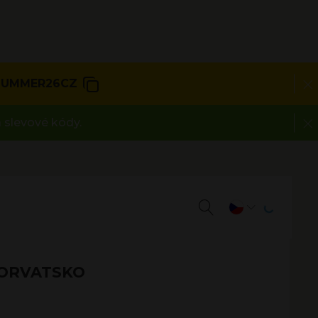
SUMMER26CZ
 slevové kódy.
HORVATSKO