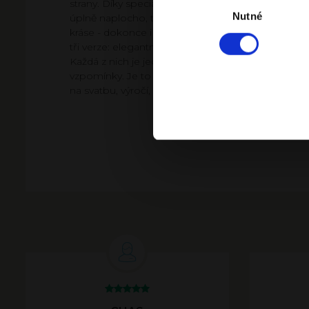
strany. Díky speciální vazbě se fotografie rozkládají
souhlasu
Nutné
úplně naplocho, takže je můžeš prohlížet v celé je
kráse - dokonce i panoramatické záběry. Na výbě
tři verze: elegantní matnou, efektní lesklou a klasi
Každá z nich je jedinečná, pevná a krásně podtrhu
vzpomínky. Je to prémiový album, který se skvěle
na svatbu, výročí, křest nebo jako dárek plný emoc