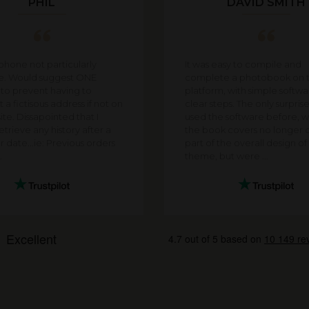
PHIL
DAVID SMITH
 phone not particularly
It was easy to compile and
te. Would suggest ONE
complete a photobook on t
 to prevent having to
platform, with simple softw
 a fictisous address if not on
clear steps. The only surpris
ite. Dissapointed that I
used the software before, w
trieve any history after a
the book covers no longer 
r date...ie: Previous orders
part of the overall design o
.
theme, but were ...