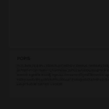
POPIS
Ach, šum Jadranu, okouzlující ostrovy, čerstvé mořské plod
je hlavním tématem Chorvatsko, jehož symboly listují strán
kreseb a grafik. Každý z prvků lze samozřejmě libovolně u
vašim osobním potřebám. Účinek? Fotografická kniha z do
vás pokaždé zahřeje u srdce!