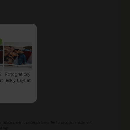
ý
Fotografický
at
lesklý Layflat
můžete změnit počet stránek. Tento produkt může mít
stran.