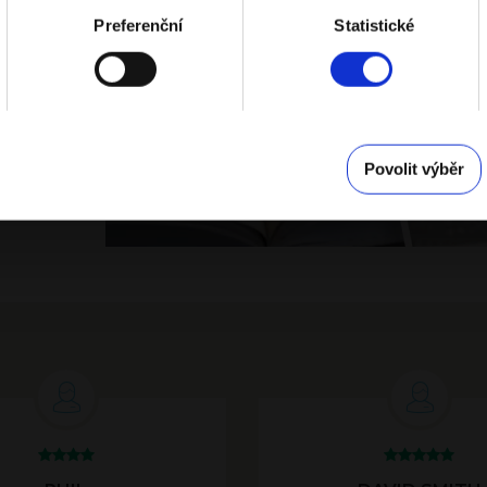
Preferenční
Statistické
jich
r máš
ckou.
je
 hodí
í.
Povolit výběr