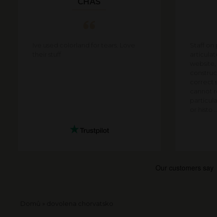
CHAS
Ive used colorland for tears. Love
Staff on
their stuff
articula
website,
construct
correct s
cannot re
particula
or histo ..
Drobečková
Domů
dovolena chorvatsko