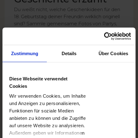
Du weißt nicht, welche Geschenkideen für den
18. Geburtstag deiner Freundin wirklich originell
sind? Sammle gemeinsame Fotos von Partys,
Urlauben oder normalen Schultagen und
erstelle daraus ein Fotobuch. Füge lustige
Bildunterschriften, Zitate aus Gesprächen und
Lieblingssprüche aus Memes hinzu. Es soll „euer
Zustimmung
Details
Über Cookies
Buch” sein, voller Erinnerungen und
gemeinsamer Energie.
Das ist auch eine tolle Geschenkidee zum 18.
Diese Webseite verwendet
Geburtstag für den besten Freund –
Cookies
personalisiert, ehrlich und lustig. Für enge
Wir verwenden Cookies, um Inhalte
Freunde – unbezahlbar!
und Anzeigen zu personalisieren,
Funktionen für soziale Medien
anbieten zu können und die Zugriffe
auf unsere Website zu analysieren.
Außerdem geben wir Informationen