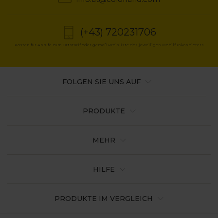
(+43) 720231706
Kosten für Anrufe zum Ortstarif oder gemäß Preisliste des jeweiligen Mobilfunkanbieters
FOLGEN SIE UNS AUF
PRODUKTE
MEHR
HILFE
PRODUKTE IM VERGLEICH