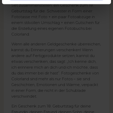
Set zusammenstellen: ein Geschenk zum 18.
Geburtstag für die Schwester in Form einer
Fototasse mit Foto + ein paar Fotoabzüge in
einem stilvollen Umschlag + einen Gutschein für
die Erstellung eines eigenen Fotobuchs bei
Colorland.
Wenn alle anderen Geldgeschenke überreichen,
kannst du Erinnerungen verschenken! Wenn
andere auf Fertigprodukte setzen, kannst du
etwas verschenken, das sagt: „Ich kenne dich,
ich erinnere mich an dich und ich möchte, dass
du das immer bei dir hast”. Fotogeschenke von
Colorland sind mehr als nur Fotos – sie sind
Geschichten, Emotionen und Wärme, verpackt
in einer Form, die nicht in der Schublade
verschwindet.
Ein Geschenk zum 18. Geburtstag für deine
Freundin, deinen Freund, deinen Sohn, deine