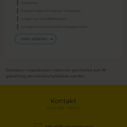
Colorland
5 schöne Ideen für Katzen-Fotoalben
4 Ideen für Hundefotoalben
Lustige und schöne Geburtstagssprüche
Mehr erfahren
Breadcrumb
Startseite
inspirationen
ideen fur geschenke zum 18
geburtstag die erinnerung bleiben werden
Kontakt
Mo.-Fr.: 9.00 - 17.00 Uhr
info.at@colorland.com