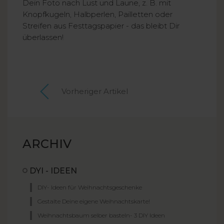
Dein Foto nach Lust und Laune, z. B. mit
Knopfkugeln, Halbperlen, Pailletten oder
Streifen aus Festtagspapier - das bleibt Dir
überlassen!
Vorheriger Artikel
ARCHIV
DYI - IDEEN
DIY- Ideen für Weihnachtsgeschenke
Gestalte Deine eigene Weihnachtskarte!
Weihnachtsbaum selber basteln- 3 DIY Ideen