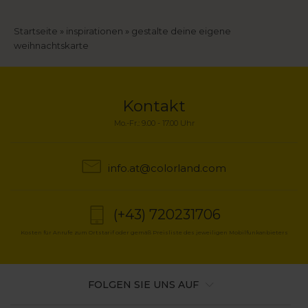
Breadcrumb
Startseite
inspirationen
gestalte deine eigene
weihnachtskarte
Kontakt
Mo.-Fr.: 9.00 - 17.00 Uhr
info.at@colorland.com
(+43) 720231706
Kosten für Anrufe zum Ortstarif oder gemäß Preisliste des jeweiligen Mobilfunkanbieters
FOLGEN SIE UNS AUF