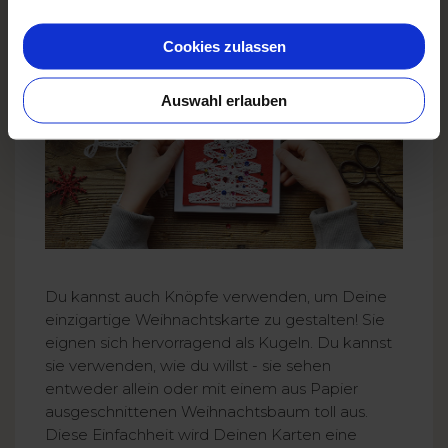
war's - Deine handgemachte Karte ist fertig!
Cookies zulassen
Auswahl erlauben
Du kannst auch Knöpfe verwenden, um Deine
einzigartige Weihnachtskarte zu gestalten! Sie
eignen sich hervorragend als Kugeln. Du kannst
sie verwenden, wie du willst - sie sehen
entweder allein oder mit einem aus Papier
ausgeschnittenen Weihnachtsbaum toll aus.
Diese Einfachheit wird Deinen Karten eine