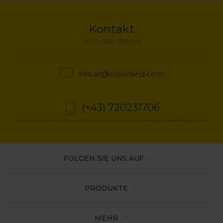
Kontakt
Mo.-Fr.: 9.00 - 17.00 Uhr
info.at@colorland.com
(+43) 720231706
Kosten für Anrufe zum Ortstarif oder gemäß Preisliste des jeweiligen Mobilfunkanbieters
FOLGEN SIE UNS AUF
PRODUKTE
MEHR