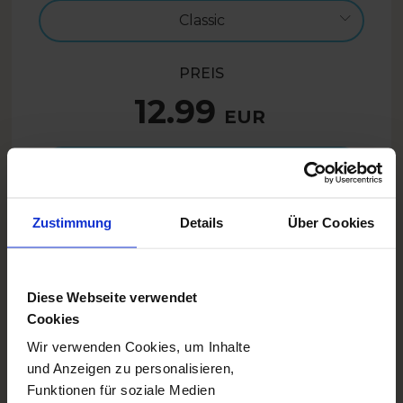
Classic
PREIS
12.99
EUR
In den Warenkorb legen
Zustimmung
Details
Über Cookies
9.74
EUR
- 25%
SUMMER26AT
Nur mit Code:
Diese Webseite verwendet
Cookies
BESCHREIBUNG
Wir verwenden Cookies, um Inhalte
und Anzeigen zu personalisieren,
Die Tasse mit einem Weihnachtsbeeren-Motiv ruft
Funktionen für soziale Medien
ohne Frage Winter und Weihnachten in Erinnerung.