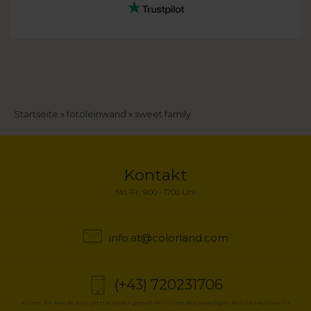
Breadcrumb
Startseite
fotoleinwand
sweet family
Kontakt
Mo.-Fr.: 9.00 - 17.00 Uhr
info.at@colorland.com
(+43) 720231706
Kosten für Anrufe zum Ortstarif oder gemäß Preisliste des jeweiligen Mobilfunkanbieters