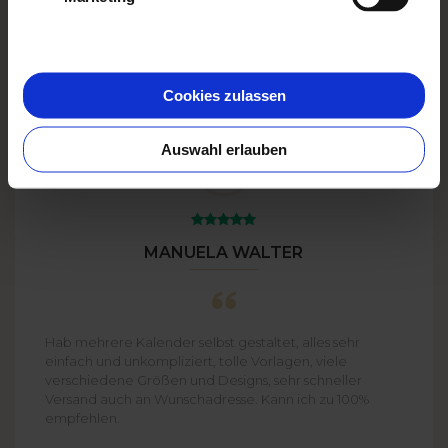
EXTRAS
ab
1,00 EUR
Extras anzeigen
Cookies zulassen
Auswahl erlauben
MANUELA WALTER
Hab mehrere Kalender selbst gestaltet, alles sehr
einfach und unkompliziert, tolle Vorlagen, viele
verschiedene Größen und Designs, sehr schneller
Versand auch an Wunschadresse. Kann ich zu 100%
empfehlen.