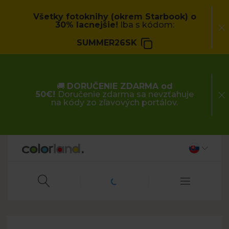
Všetky fotoknihy (okrem Starbook) o
30% lacnejšie!
Iba s kódom:
SUMMER26SK
🚚
DORUČENIE ZDARMA od
50€!
Doručenie zdarma sa nevzťahuje
na kódy zo zľavových portálov.