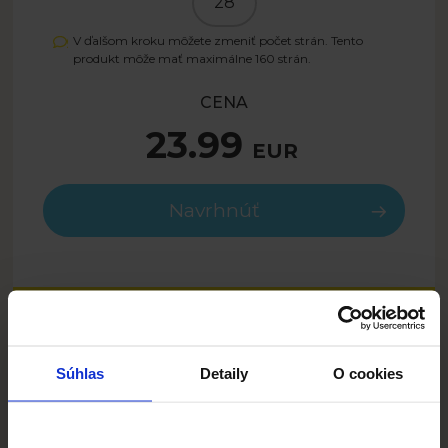
28
V ďalšom kroku môžete zmeniť počet strán. Tento
produkt môže mať maximálne
160
strán.
CENA
23.99
EUR
Navrhnúť
16.79
EUR
- 30%
SUMMER26SK
Iba s kódom:
Súhlas
Detaily
O cookies
POPIS
Tropická cesta je typická prázdninová šablóna, ale