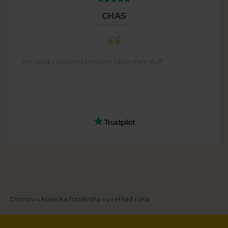
CHAS
Ive used colorland for tears. Love their stuff
Breadcrumb
Domov
klasicka fotokniha
prehlad roka