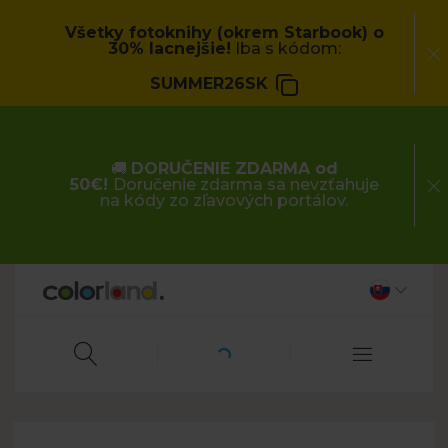
Všetky fotoknihy (okrem Starbook) o
30% lacnejšie!
Iba s kódom:
SUMMER26SK
🚚
DORUČENIE ZDARMA od
50€!
Doručenie zdarma sa nevzťahuje
na kódy zo zľavových portálov.