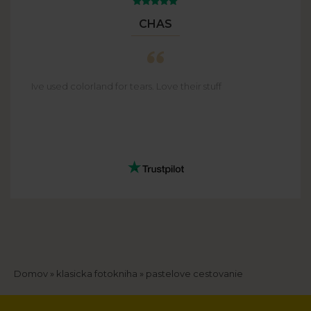
CHAS
Ive used colorland for tears. Love their stuff
Breadcrumb
Domov
klasicka fotokniha
pastelove cestovanie