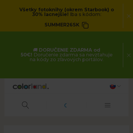
Všetky fotoknihy (okrem Starbook) o
30% lacnejšie!
Iba s kódom:
SUMMER26SK
🚚
DORUČENIE ZDARMA od
50€!
Doručenie zdarma sa nevzťahuje
na kódy zo zľavových portálov.