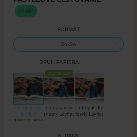
SMART
FORMÁT
24x24
DRUH PAPIERA
BESTSELLER
Štandardný
Fotografický
Fotografický
kriedový
matný Layflat
lesklý Layflat
*Fotokniha klasická
STRANY