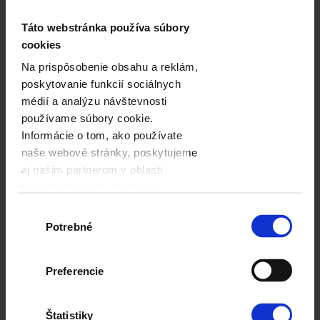
Šablóna vytvorená pre tých, ktorí sú neustále na ceste
Táto webstránka používa súbory
a nemajú čas na časovo náročné projekty. Sú vaše
cookies
fotografie z výnimočných výletov alebo vysnívaných
dovoleniek kvôli nedostatku času tiež prenesené do
Na prispôsobenie obsahu a reklám,
počítača a medzi priateľmi putujú na USB? Vytvorte si
poskytovanie funkcií sociálnych
fotoknihu! To je to pravé miesto, kde neobvyklé
médií a analýzu návštevnosti
fotografie môžu byť prezentované z najlepšej strany!
používame súbory cookie.
Informácie o tom, ako používate
naše webové stránky, poskytujeme
CENA DORUČENIA
od
3,99
EUR
aj našim partnerom v oblasti
Viac
sociálnych médií, inzercie a
DOBA DODANIA
od
2 pracovných dní
analýzy. Títo partneri môžu
Výber
Viac
príslušné informácie skombinovať
Potrebné
súhlasu
DOPLNKY
od
1,00 EUR
s ďalšími údajmi, ktoré ste im
Viac
poskytli alebo ktoré od vás získali,
Preferencie
keď ste používali ich služby.
Štatistiky