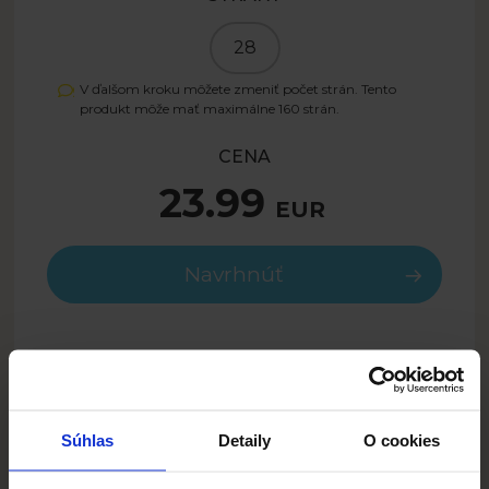
28
V ďalšom kroku môžete zmeniť počet strán. Tento
produkt môže mať maximálne
160
strán.
CENA
23.99
EUR
Navrhnúť
16.79
EUR
- 30%
SUMMER26SK
Iba s kódom:
Súhlas
Detaily
O cookies
POPIS