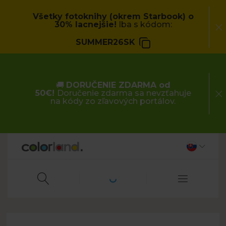
Všetky fotoknihy (okrem Starbook) o
30% lacnejšie!
Iba s kódom:
SUMMER26SK
🚚
DORUČENIE ZDARMA od
50€!
Doručenie zdarma sa nevzťahuje
na kódy zo zľavových portálov.