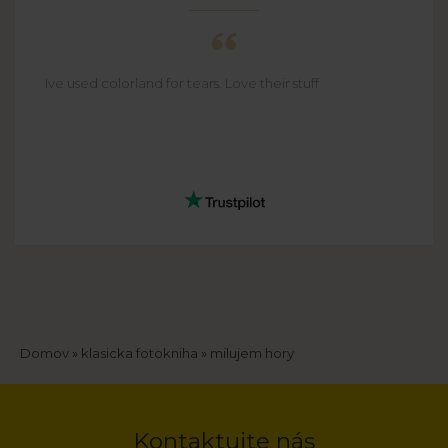
Ive used colorland for tears. Love their stuff
Breadcrumb
Domov
klasicka fotokniha
milujem hory
Kontaktujte nás