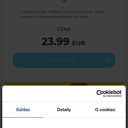
28
V ďalšom kroku môžete zmeniť počet strán. Tento
produkt môže mať maximálne
160
strán.
CENA
23.99
EUR
Navrhnúť
16.79
EUR
- 30%
SUMMER26SK
Iba s kódom:
Súhlas
Detaily
O cookies
POPIS
Než sa vydáte na ďalšiu cestu, zbaľte si do fotoknihy