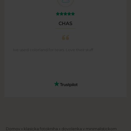
CHAS
Ive used colorland for tears. Love their stuff
Domov
klasicka fotokniha
dovolenka v minimalistickom