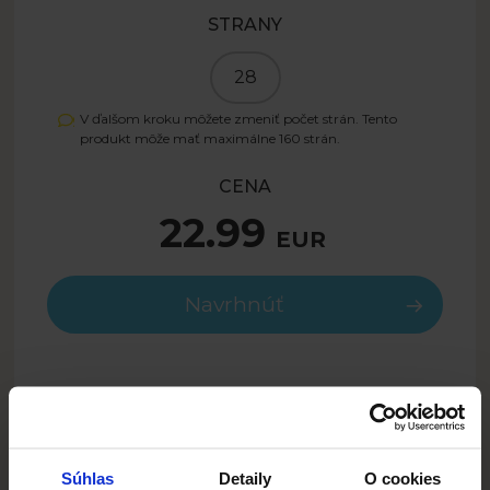
STRANY
28
V ďalšom kroku môžete zmeniť počet strán. Tento
produkt môže mať maximálne
160
strán.
CENA
22.99
EUR
Navrhnúť
16.09
EUR
- 30%
SUMMER26SK
Iba s kódom:
Súhlas
Detaily
O cookies