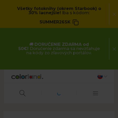
Všetky fotoknihy (okrem Starbook) o
30% lacnejšie!
Iba s kódom:
SUMMER26SK
🚚
DORUČENIE ZDARMA od
50€!
Doručenie zdarma sa nevzťahuje
na kódy zo zľavových portálov.