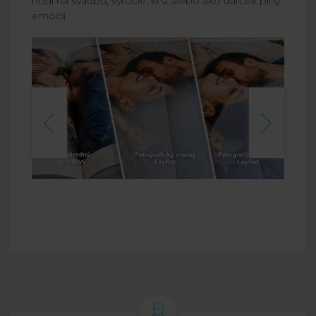
hodí na svadbu, výročie, krst alebo ako darček plný
emócií.