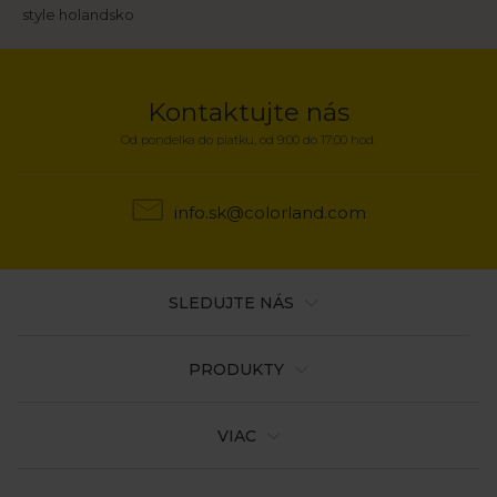
Breadcrumb
style holandsko
Kontaktujte nás
Od pondelka do piatku, od 9:00 do 17:00 hod.
info.sk@colorland.com
SLEDUJTE NÁS
PRODUKTY
VIAC