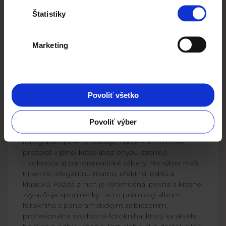
Štatistiky
Marketing
Vytvorte si svoju
fotoknihu Layflat
Povoliť všetko
Fotokniha layflat je niečo viac než obyčajný
fotokniha - je to spomienka, ktorá robí efekt WOW
Povoliť výber
už od prvej stránky. Vďaka špeciálnej väzbe sa
fotografie úplne rozkladajú, takže si ich môžeš
prezerať v plnej kráse (bez ohybu stránky)
- dokonca aj panoramatické zábery. Na výber máš
tri verzie: elegantnú matnú, efektnú lesklú a
klasickú. Každá z nich je výnimočná, pevná a krásne
zvýrazňuje spomienky. Je to prémiový album,
fotokniha s panoramatickým zobrazením,
profesionálna svadobná fotokniha, ktorý sa skvele