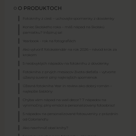
O PRODUKTOCH
Fotoknihy z ciest – uchovajte spomienky z dovolenky
Koniec školského roka – máš nápad na školskú
pamiatku? Inšpiruj sa!
Yearbook - rok na fotografiách
Ako vytvoriť fotokalendár na rok 2026 – návod krok za
krokom
5 neobvyklých nápadov na fotoknihu z dovolenky
Fotokniha z prvých mesiacov života dieťaťa – vytvorte
úžasný suvenír plný najkrajších spomienok
Úžasná fotokniha Year in review ako dobrý román –
najlepšie šablóny
Chýba vám nápad na wall decor? 7 nápadov na
výnimočný, plný emócií a personalizovaný fotoobraz!
5 nápadov na personalizované fotosuveníry z prázdnin
od Colorland‘u
Ako navrhnúť obal knihy?