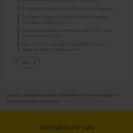
5 krokov navrhovania fotoknihy - Yearbooku
6 nápadov na Yearbook (ročenku) vo forme kalendára
7 nápadov na personalizované, kreatívne zasadacie
poriadky a číslovky na stôl
Prázdninové šablónové inšpirácie, alebo 15 TOP-ových
prázdninových šablón
Nový rok = nový kalendár. 8 najčastejších otázok a
odpovedí ohľadom fotokalendárov
Viac
Breadcrumb
Domov
inspiracie
koniec skolskeho roka mas napad na
skolsku pamiatku inspiruj sa
Kontaktujte nás