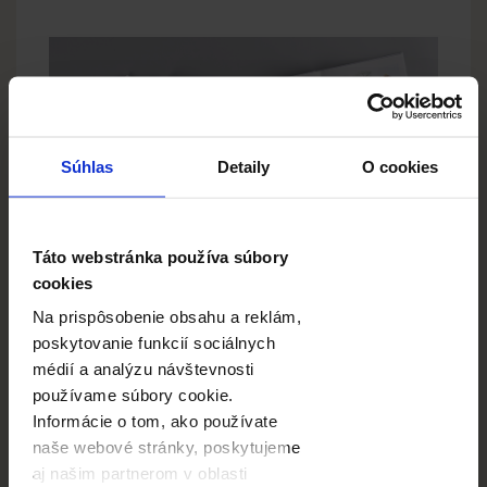
Súhlas
Detaily
O cookies
Táto webstránka používa súbory
cookies
Poďme o krok ďalej -
Na prispôsobenie obsahu a reklám,
navrhnite spolužiakom, aby
poskytovanie funkcií sociálnych
pridali vlastné podpisy k
médií a analýzu návštevnosti
fotografiám.
používame súbory cookie.
Informácie o tom, ako používate
Yearbooky sa zvyčajne objednávajú vo veľkých
naše webové stránky, poskytujeme
množstvách – aby každý žiak dostal jeden kus.
aj našim partnerom v oblasti