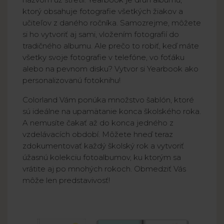
ktorý obsahuje fotografie všetkých žiakov a
učiteľov z daného ročníka. Samozrejme, môžete
si ho vytvoriť aj sami, vložením fotografií do
tradičného albumu. Ale prečo to robiť, keď máte
všetky svoje fotografie v telefóne, vo foťáku
alebo na pevnom disku? Vytvor si Yearbook ako
personalizovanú fotoknihu!
Colorland Vám ponúka množstvo šablón, ktoré
sú ideálne na upamätanie konca školského roka.
A nemusíte čakať až do konca jedného z
vzdelávacích období. Môžete hneď teraz
zdokumentovať každý školský rok a vytvoriť
úžasnú kolekciu fotoalbumov, ku ktorým sa
vrátite aj po mnohých rokoch. Obmedziť Vás
môže len predstavivosť!