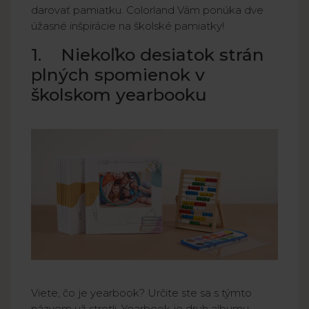
darovať pamiatku. Colorland Vám ponúka dve
úžasné inšpirácie na školské pamiatky!
1. Niekoľko desiatok strán
plných spomienok v
školskom yearbooku
Viete, čo je yearbook? Určite ste sa s týmto
názvom už stretli. Yearbook je druh albumu,