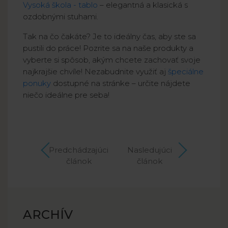
Vysoká škola - tablo
– elegantná a klasická s
ozdobnými stuhami.
Tak na čo čakáte? Je to ideálny čas, aby ste sa
pustili do práce! Pozrite sa na naše produkty a
vyberte si spôsob, akým chcete zachovať svoje
najkrajšie chvíle! Nezabudnite využiť aj
špeciálne
ponuky
dostupné na stránke – určite nájdete
niečo ideálne pre seba!
Predchádzajúci
Nasledujúci
článok
článok
ARCHÍV