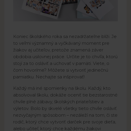
Koniec školského roka sa nezadržateľne blíži. Je
to veľmi významný a vyčkávaný moment pre
žiakov aj učiteľov, pretože znamená záver
obdobia usilovnej práce. Určite je to chvíľa, ktorú
stojí za to osláviť a uchovať v pamäti. Viete, o
čom hovoríme? Môžete si vytvoriť jedinečnú
pamiatku. Nechajte sa inšpirovať!
Každý má iné spomienky na školu. Každý, kto
absolvoval školu, dokáže oceniť tie bezstarostné
chvíle plné zábavy, školských priateľstiev a
výletov. Bolo by skvelé všetky tieto chvíle osláviť
nezvyčajným spôsobom – nezáleží na tom, či ste
rodič, ktorý chce vytvoriť darček pre svoje dieťa,
alebo učiteľ, ktorý chce každému žiakovi