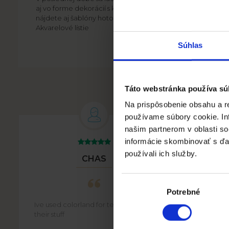
aj vo forme dekorácií s kvetinovým motívom. Okrem tohto
nájdete aj šablóny hotových obrazov s kresbami iných rastlín
Akvarelové lístie
Súhlas
Táto webstránka používa sú
Na prispôsobenie obsahu a re
používame súbory cookie. In
našim partnerom v oblasti soc
informácie skombinovať s ďalš
používali ich služby.
CHAS
Výber
súhlasu
Potrebné
Ive used colorland for tears. Love
Staff on
their stuff
articula
website,