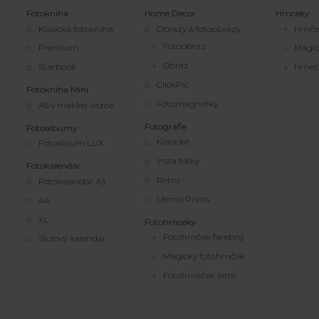
Fotokniha
Home Decor
Hrnceky
Klasická fotokniha
Obrazy & fotoobrazy
Hrnče
Fotoobraz
Premium
Magic
Obraz
Starbook
Hrneč
ClickPic
Fotokniha Mini
Fotomagnetky
A5 v mäkkej väzbe
Fotografie
Fotoalbumy
Klasické
Fotoalbum LUX
Insta fotky
Fotokalendár
Retro
Fotokalendár A3
Memo Prints
A4
XL
Fotohrnceky
Fotohrnček farebný
Stolový kalendár
Magický fotohrnček
Fotohrneček latte