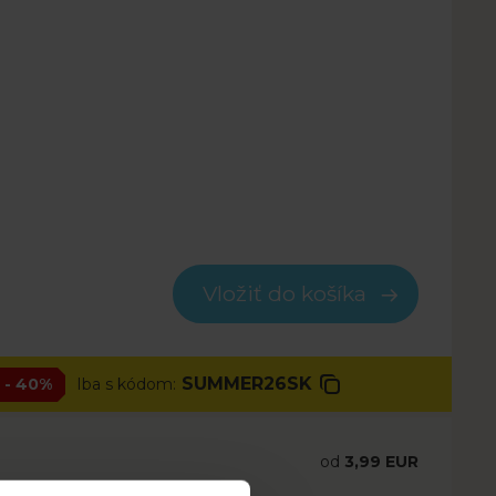
Vložiť do košíka
SUMMER26SK
- 40%
Iba s kódom:
od
3,99
EUR