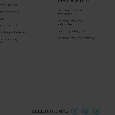
PRODUKTOV
trolujte kód
Personalizované
ba a dodávka
fotoknihy
ba
Personalizované
kalendáre
trum pomoci
Formáty fotografií
hodné podmienky
Personalizované hrnčeky
ana osobných
ov
SLEDUJTE NÁS