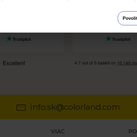
 a fictisous address if not on
clear steps. The only surpris
ite. Dissapointed that I
used the software before, w
trieve any history after a
the book covers no longer 
Povoli
r date...ie: Previous orders
part of the overall design o
.
theme, but were ...
info.sk@colorland.com
VIAC
P