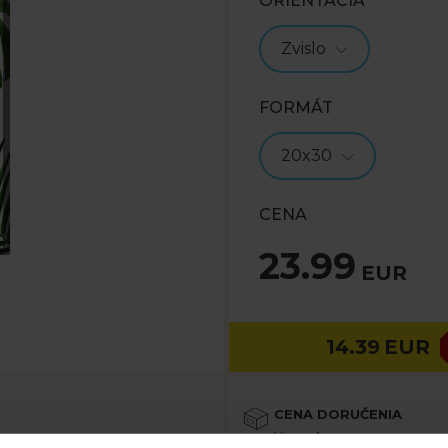
ORIENTÁCIA
Zvislo
FORMÁT
20x30
CENA
23.99
EUR
14.39
EUR
CENA DORUČENIA
Viac
. Nielen vo forme kvetov, ale