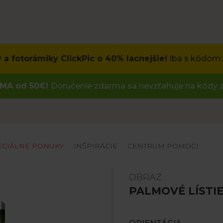
 a fotorámiky ClickPic o 40% lacnejšie!
Iba s kódom:
MA od 50€!
Doručenie zdarma sa nevzťahuje na kódy z
ECIÁLNE PONUKY
INŠPIRÁCIE
CENTRUM POMOCI
OBRAZ
PALMOVÉ LÍSTI