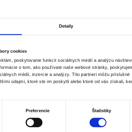
 vzoru v našej ponuke
DOBA DODANIA
: Tropické lístie, Monstery a
Viac
DOPLNKY
Detaily
Viac
bory cookies
klám, poskytovanie funkcií sociálnych médií a analýzu návštev
formácie o tom, ako používate naše webové stránky, poskytuje
iálnych médií, inzercie a analýzy. Títo partneri môžu príslušné
ími údajmi, ktoré ste im poskytli alebo ktoré od vás získali, ke
PHIL
DAVID SMITH
Preferencie
Štatistiky
 phone not particularly
It was easy to compile and
te. Would suggest ONE
complete a photobook on t
 to prevent having to
platform, with simple softw