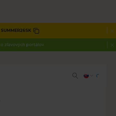
SUMMER26SK
o zľavových portálov.
E