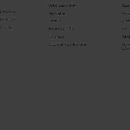
Veľké objednávky
Skon
k farebný
Newsletter
Výro
ký hrnček
Cenník
Plat
ek latte
Technólogia 7C
Cen
Inšpirácie
Obc
Obchodná spolupráca
Ochr
údaj