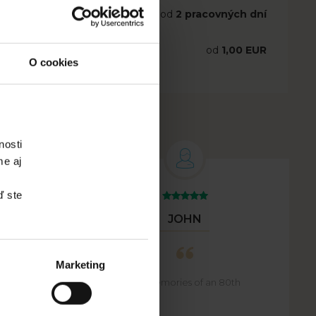
od
2 pracovných dní
od
1,00 EUR
O cookies
nosti
me aj
ď ste
JOHN
Marketing
Beautiful memories of an 80th
his
birthday
are and