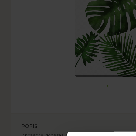
POPIS
V poslednej dobe sa ľudia (aj mladí) radi obklopujú zeleňou