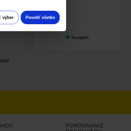
e, having
as that
came as
ť výber
Povoliť všetko
f each
OMOC
POROVNANIE