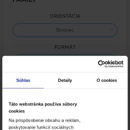
ORIENTÁCIA
Štvorec
FORMÁT
30x30
CENA
Súhlas
Detaily
O cookies
28.99
EUR
Táto webstránka používa súbory
Navrhnúť
cookies
Na prispôsobenie obsahu a reklám,
poskytovanie funkcií sociálnych