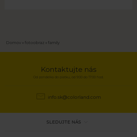
Breadcrumb
Domov
fotoobraz
family
Kontaktujte nás
Od pondelka do piatku, od 9:00 do 17:00 hod.
info.sk@colorland.com
SLEDUJTE NÁS