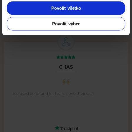
Viac
Povoliť všetko
Povoliť výber
CHAS
Ive used colorland for tears. Love their stuff