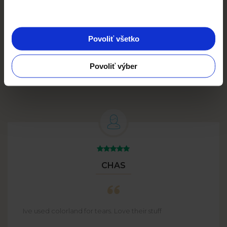
DOPLNKY
od
1,00 EUR
Viac
Povoliť všetko
Veľké objednávky
a zľavou až –
65 %!
Povoliť výber
CHAS
Ive used colorland for tears. Love their stuff