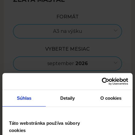
FORMÁT
A3 na výšku
VYBERTE MESIAC
september
2026
CENA
29.99
EUR
Súhlas
Detaily
O cookies
Navrhnúť
Táto webstránka používa súbory
cookies