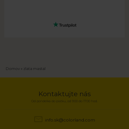
Breadcrumb
Domov
zlata mastal
Kontaktujte nás
Od pondelka do piatku, od 9:00 do 17:00 hod.
info.sk@colorland.com