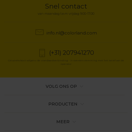
Snel contact
van maandag t.e.m vrijdag 9:00-17:00
info.nl@colorland.com
(+31) 207941270
Gesprekskost volgens de standaardverbinding - in overeenstemming met het tarief van de
operator
VOLG ONS OP
PRODUCTEN
MEER