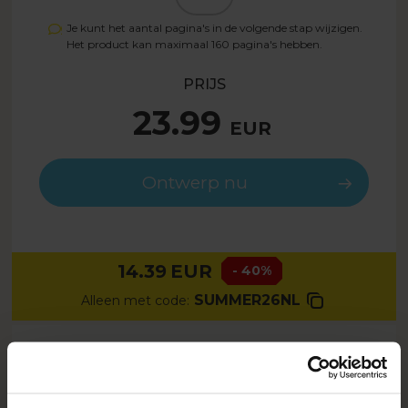
Je kunt het aantal pagina's in de volgende stap wijzigen.
Het product kan maximaal
160
pagina's hebben.
PRIJS
23.99
EUR
Ontwerp nu
14.39
EUR
- 40%
SUMMER26NL
Alleen met code:
BESCHRIJVING
Sentimenteel is een ongewone fotoboek sjabloon in
metallic tinten van roze, bordeaux en goud. Laat je