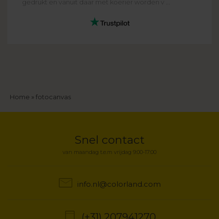
gedrukt en vanuit daar met koerier worden v ...
Kruimelpad
Home
fotocanvas
Snel contact
van maandag t.e.m vrijdag 9:00-17:00
info.nl@colorland.com
(+31) 207941270