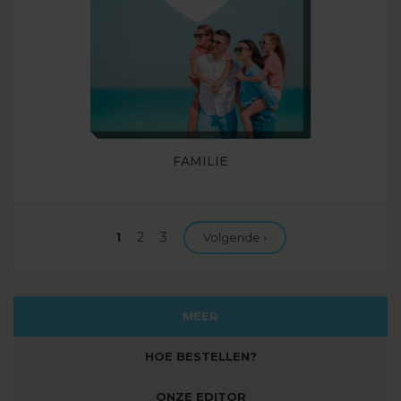
FAMILIE
Huidige
1
Pagina
2
Pagina
3
Volgende pagina
Volgende ›
pagina
MEER
HOE BESTELLEN?
ONZE EDITOR