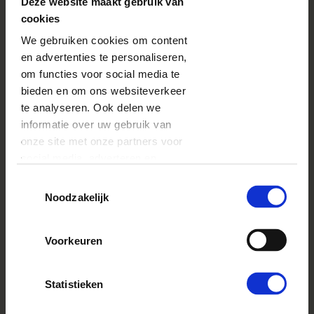
Deze website maakt gebruik van
cookies
We gebruiken cookies om content
en advertenties te personaliseren,
om functies voor social media te
bieden en om ons websiteverkeer
te analyseren. Ook delen we
informatie over uw gebruik van
onze site met onze partners voor
social media, adverteren en
DHR & MVR
analyse. Deze partners kunnen
Toestemmingsselectie
deze gegevens combineren met
Noodzakelijk
andere informatie die u aan ze
BESTSELLER
heeft verstrekt of die ze hebben
Voorkeuren
verzameld op basis van uw gebruik
van hun services.
Statistieken