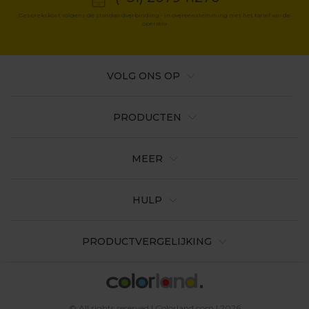
Gesprekskost volgens de standaardverbinding - in overeenstemming met het tarief van de
operator
VOLG ONS OP
PRODUCTEN
MEER
HULP
PRODUCTVERGELIJKING
© All rights reserved | Colorland.com | 2026