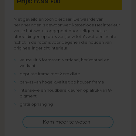
Prijs:
17.99
EUR
Niet geveild en toch dierbaar. De waarde van
herinneringen is gewoonweg kostenloos! Het interieur
van je huis wordt opgepept door zelfgemaakte
afbeeldingen op basis van jouw foto's wat een echte
"schot in de roos" is voor degenen die houden van
origineel ingericht interieur.
keuze uit 3 formaten: verticaal, horizontaal en
vierkant
geprinte frame met 2 cm dikte
canvas van hoge kwaliteit op houten frame
intensieve en houdbare kleuren op afruk van 8-
pigment
gratis ophanging
Kom meer te weten