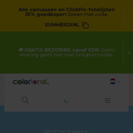
Alle canvassen en ClickPic-fotolijsten
35% goedkoper!
Alleen met code:
SUMMER26NL
🚚
GRATIS BEZORING vanaf €59!
Gratis
levering geldt niet met Groupon codes.
FOTOCANVAS