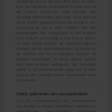
uitdaging voor je zijn om deze keer je eigen
foto op canvas te ontwerpen! Je hebt toch al
de andere producten met behulp van
dezelfde online-editor gemaakt. Maar zelfs als
dit je eerste gepersonaliseerde product van
Colorland is, zul je snel merken dat het
aanbrengen van wijzigingen in het project
zeer snel en eenvoudig is. Wat kun je doen?
Je kunt onder andere: de achtergrondkleur
wijzigen, de lay-outs veranderen, het aantal en
de positie van foto’s wijzigen, teksten of
stickers toevoegen. Al deze opties, alsook
veel kant-en-klare sjablonen, zijn natuurlijk
gratis! In de onderstaande video kun je zien
hoe je een volledig nieuw canvasdoek kunt
ontwerpen.
Gratis sjablonen van canvasdoeken
Om het ontwerpproces van canvasdoeken
een beetje te vergemakkelijken, hebben we
verschillende kant-en-klare sjablonen