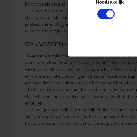
Noodzakelijk
bijvoorbeeld tijdens het voorbereiden van een ontbijt 
- Het voorbereiden van een foto op canvas vereist foto'
dat meteen in de ogen springt. Dit betekent echter niet
professionele fotograaf zijn gemaakt.
Hier
kun je lezen h
alleen correct zijn, kan een gepersonaliseerde foto op 
CANVASSEN - KIES VOOR EEN KAN
+ Het ziet eruit als iconische en modieuze posters (die j
wordt afgedrukt, maar op canvas, dat later in een hou
+ Het canvasdoek bestellen is een goed idee voor dieg
en-klare en snelle oplossingen. Onze canvasdoeken zijn b
patroon dat je leuk vindt en voeg het toe aan het winke
+ Het is een ideaal cadeau idee voor een housewarmingfe
dat het vooral universeel is. In deze situatie werkt het 
en stijlen.
- Het zal geen volledige persoonlijke huisdecoratie zij
dan zijn volgens ons de kant-en-klare canvasdoeken de be
het zoeken naar foto's en aan het ontwerpen van jouw 