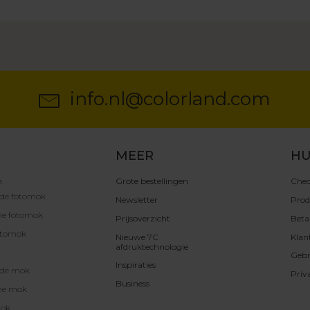
info.nl@colorland.com
MEER
HU
n
Grote bestellingen
Chec
rde fotomok
Newsletter
Prod
he fotomok
Prijsoverzicht
Beta
otomok
Nieuwe 7C
Klan
afdruktechnologie
Gebr
Inspiraties
rde mok
Priv
Business
he mok
mok