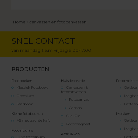
Kruimelpad
Home
canvassen en fotocanvassen
SNEL CONTACT
van maandag t.e.m vrijdag 9:00-17:00
PRODUCTEN
Fotoboeken
Huisdecoratie
Fotomokke
Klassiek Fotoboek
Canvassen &
Gekleu
fotocanvassen
Premium
Magisc
Fotocanvas
Starbook
Latte f
Canvas
Kleine fotoboeken
Mokken
ClickPic
A5 met zachte kaft
Gekleu
Fotomagneet
Magisc
Fotoalbums
Afdrukken
Luxe fotoalbum
Latte 