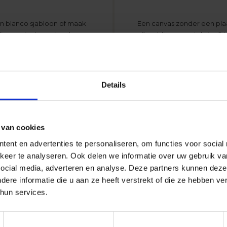
en blanco sjabloon of maak
Een canvas zonder een plaa
ie speciaal voor jou door
afbeeldingen en teksten? N
foto bevatten, maar je kunt
sjablonen vinden voor elk
Details
ET MET JOUW EIGEN FOTO
 van cookies
canvas met jouw foto’s zal jouw woning leuk decoreren. Het zal veroo
ent en advertenties te personaliseren, om functies voor social
ementen te hebben gehuurd, jouw eigen ruimte gaat inrichten, waarde
keer te analyseren. Ook delen we informatie over uw gebruik v
der veel geld uit te geven. Het ontwerpen van canvasdoeken in onze o
 en die altijd hun eigen idee hebben hoe de projecten moeten eruitz
social media, adverteren en analyse. Deze partners kunnen deze
eten zijn ... :-) Wanneer je bedenkt wat je eigenlijk wilt ontwerpen,
re informatie die u aan ze heeft verstrekt of die ze hebben v
hun services.
rugkomen. We maken een fotoboek met verschillende vakantiefoto's, 
ad lijkt niet zo stressvol, toch?) en ontroerende momenten (wat vind
rinneringen aan al die momenten, die absoluut onvergetelijk voor j