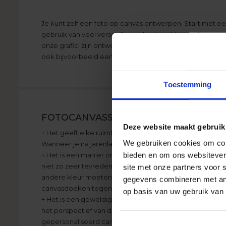
Je kunt zelf een foto op canvas ontwerpen. Start met e
gebruik van veel verschillende kant-en-klare sjablonen d
onze grafici zijn ontworpen. Een foto op canvas kan één 
ook bijvoorbeeld een fotocollage op canvas maken.
Toestemming
FOTOCANVASSEN - PERSONALISEER H
Deze website maakt gebruik
+ Het geeft elke ruimte een persoonlijk karakter. Een 
We gebruiken cookies om cont
Wanneer je na jarenlang verschillende kamers en appart
bieden en om ons websitever
+ Het is een manier om een appartement te versieren zon
niet zo zeer tevreden zijn met kant-en-klare producten
site met onze partners voor 
andere kleur moeten zijn, daar zou een ander patroon mo
gegevens combineren met ande
canvasdoeken tegen een speciale prijs kopen.
op basis van uw gebruik van 
+ Het is een geweldige herinnering waar we vaak op te
het perspectief van de tijd verdwalen in een vreemde st
Toestemmingsselectie
gepersonaliseerd canvasdoek is ook een plaats voor he