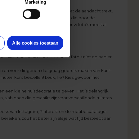
Marketing
vasdoek te maken, een canvasdoek dat de aandacht trekt,
je alleen die foto's moet gebruiken die door de
er geen artistiek inzicht hebt en jouw foto's meestal
Alle cookies toestaan
er. Allemaal dankzij het feit dat de foto’s niet op papier
en en voor diegenen die graag gebruik maken van kant-
 minuten kunt bestellen! Leuk, he? Kies gewoon het
 een kleine huisdecoratie te geven. Het is belangrijk
n, sjablonen die geschikt zijn voor verschillende ruimtes
reeks van Instagram, Pinterest en de meubelcatalogus,
ereiken, zou het beter zijn als je wat tijd besteedt aan