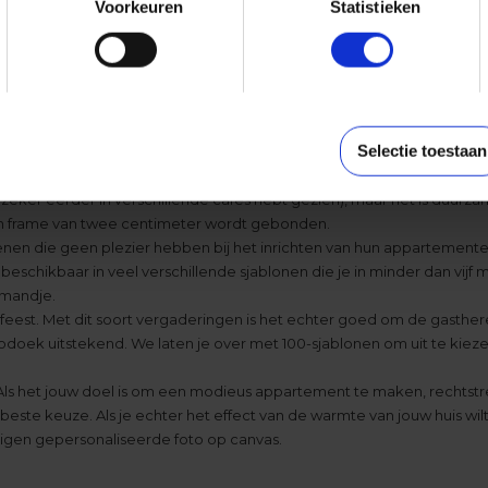
Voorkeuren
Statistieken
in de keuken? Maak een foto op canvas!
s van goede kwaliteit, vooral als je van plan bent om een groot can
 dat je alleen foto's moet nemen met professionele apparaten of dat 
oe je goede foto's met jouw smartphone kunt maken. Maar, als je echt
canvas niet aan jouw verwachtingen voldoen.
Selectie toestaan
T-EN-KLAAR SJABLOON
e zeker eerder in verschillende cafés hebt gezien), maar het is duurzam
ten frame van twee centimeter wordt gebonden.
enen die geen plezier hebben bij het inrichten van hun appartement
eschikbaar in veel verschillende sjablonen die je in minder dan vijf
lmandje.
est. Met dit soort vergaderingen is het echter goed om de gastheren
fotodoek uitstekend. We laten je over met 100-sjablonen om uit te kieze
n. Als het jouw doel is om een modieus appartement te maken, rechtst
ste keuze. Als je echter het effect van de warmte van jouw huis wilt b
eigen gepersonaliseerde foto op canvas.