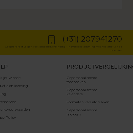
(+31) 207941270
Gesprekskost volgens de standaardverbinding - in overeenstemming met het tarief van de
operator
LP
PRODUCTVERGELIJKIN
k jouw code
Gepersonaliseerde
fotoboeken
uctie en levering
Gepersonaliseerde
ling
kalenders
tenservice
Formaten van afdrukken
uiksvoorwaarden
Gepersonaliseerde
mokken
acy Policy