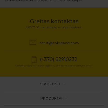
Kelias
Greitas kontaktas
9: 00-17: 00 nuo pirmadienio iki penktadienio
info.lt@colorland.com
(+370) 62910232
Skambučio kaina nustatoma pagal Jūsų ryšio operatoriaus nustatytus tarifus
SUSISIEKTI
PRODUKTAI