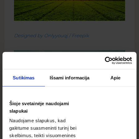
Designed by Onlyyouqj / Freepik
Sutikimas
Išsami informacija
Apie
Šioje svetainėje naudojami
slapukai
Naudojame slapukus, kad
Designed by
ijeab
/ Freepik
galėtume suasmeninti turinį bei
skelbimus, teikti visuomeninės