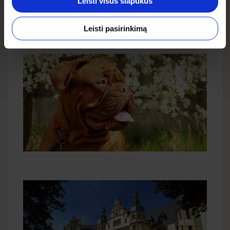
Leisti visus slapukus
pat verta daryti nuotraukas su saule, auksinėje
valandoje. Nebijokite eksperimentuoti, nes
Leisti pasirinkimą
netikėtas, gali tapti įdomiu efektu.