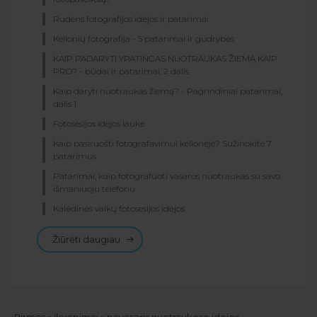
Rudens fotografijos idėjos ir patarimai
Kelionių fotografija - 5 patarimai ir gudrybės
KAIP PADARYTI YPATINGAS NUOTRAUKAS ŽIEMĄ KAIP
PRO? - būdai ir patarimai, 2 dalis
Kaip daryti nuotraukas žiemą? - Pagrindiniai patarimai,
dalis 1
Fotosesijos idejos lauke
Kaip pasiruošti fotografavimui kelionėje? Sužinokite 7
patarimus
Patarimai, kaip fotografuoti vasaros nuotraukas su savo
išmaniuoju telefonu
Kalėdinės vaikų fotosesijos idėjos
Žiūrėti daugiau
Pirmas
ikvepimai
pavasaris nuotraukose idejos