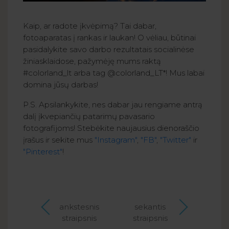
Kaip, ar radote įkvėpimą? Tai dabar,
fotoaparatas į rankas ir laukan! O vėliau, būtinai
pasidalykite savo darbo rezultatais socialinėse
žiniasklaidose, pažymėję mums raktą
#colorland_lt arba tag @colorland_LT*! Mus labai
domina jūsų darbas!
P.S. Apsilankykite, nes dabar jau rengiame antrą
dalį įkvepiančių patarimų pavasario
fotografijoms! Stebėkite naujausius dienoraščio
įrašus ir sekite mus
"Instagram"
,
"FB"
,
"Twitter"
ir
"Pinterest"
!
ankstesnis
sekantis
straipsnis
straipsnis