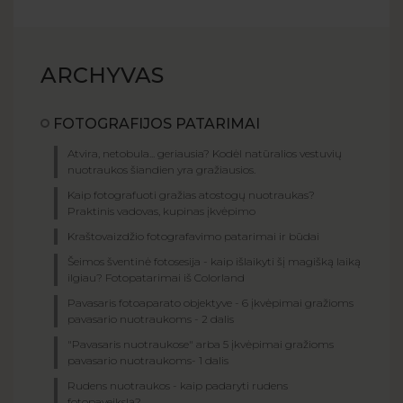
ARCHYVAS
FOTOGRAFIJOS PATARIMAI
Atvira, netobula... geriausia? Kodėl natūralios vestuvių
nuotraukos šiandien yra gražiausios.
Kaip fotografuoti gražias atostogų nuotraukas?
Praktinis vadovas, kupinas įkvėpimo
Kraštovaizdžio fotografavimo patarimai ir būdai
Šeimos šventinė fotosesija - kaip išlaikyti šį magišką laiką
ilgiau? Fotopatarimai iš Colorland
Pavasaris fotoaparato objektyve - 6 įkvėpimai gražioms
pavasario nuotraukoms - 2 dalis
"Pavasaris nuotraukose" arba 5 įkvėpimai gražioms
pavasario nuotraukoms- 1 dalis
Rudens nuotraukos - kaip padaryti rudens
fotopaveikslą?