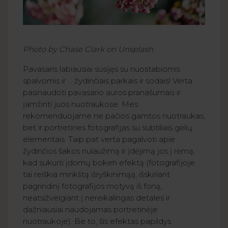
Photo by Chase Clark on Unsplash
Pavasaris labiausiai susijęs su nuostabiomis
spalvomis ir ... žydinčiais parkais ir sodais! Verta
pasinaudoti pavasario auros pranašumais ir
įamžinti juos nuotraukose. Mes
rekomenduojame ne pačios gamtos nuotraukas,
bet ir portretines fotografijas su subtiliais gėlių
elementais. Taip pat verta pagalvoti apie
žydinčios šakos nulaužimą ir įdėjimą jos į rėmą,
kad sukurti įdomų bokeh efektą (fotografijoje
tai reiškia minkštą išryškinimąą, išskiriant
pagrindinį fotografijos motyvą iš foną,
neatsižvelgiant į nereikalingas detales ir
dažniausiai naudojamas portretinėje
nuotraukoje). Be to, šis efektas papildys