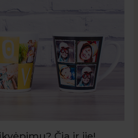
kvėpimų? Čia ir jie!