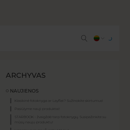
ARCHYVAS
NAUJIENOS
Klasikinė fotoknyga ar Layflat? Sužinokite skirtumus!
Pasiūlyme nauji produktai!
STARBOOK - žvaigždė tarp fotoknygų. Susipažinkite su
mūsų nauju produktu!