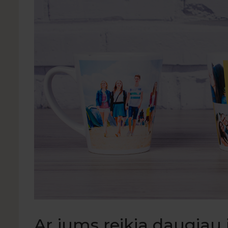
Ar jums reikia daugiau į