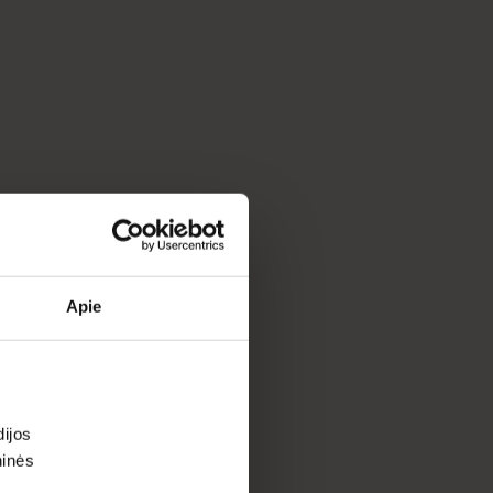
Apie
ijos
ninės