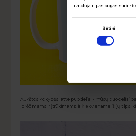
naudojant paslaugas surinkto
Sutikimo
pasirinkimas
Būtini
Aukštos kokybės latte puodeliai - mūsų puodeliai pa
įbrėžimams ir įtrūkimams, ir kiekviename iš jų tilps 