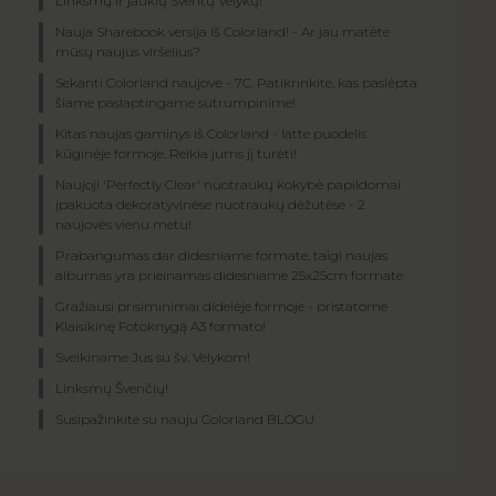
Linksmų ir jaukių Šventų Velykų!
Nauja Sharebook versija iš Colorland! - Ar jau matėte
mūsų naujus viršelius?
Sekanti Colorland naujovė - 7C. Patikrinkite, kas paslėpta
šiame paslaptingame sutrumpinime!
Kitas naujas gaminys iš Colorland - latte puodelis
kūginėje formoje. Reikia jums jį turėti!
Naujoji 'Perfectly Clear' nuotraukų kokybė papildomai
įpakuota dekoratyvinėse nuotraukų dėžutėse - 2
naujovės vienu metu!
Prabangumas dar didesniame formate, taigi naujas
albumas yra prieinamas didesniame 25x25cm formate
Gražiausi prisiminimai didelėje formoje - pristatome
Klaisikinę Fotoknygą A3 formato!
Sveikiname Jus su šv. Velykom!
Linksmų Švenčių!
Susipažinkite su nauju Colorland BLOGU