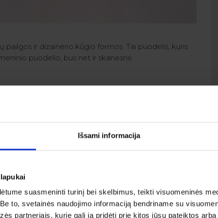
ų pailgos ir dizainerio kūgio formos. Tai puodelis, kuris
asmeninio puodelio, bus net ir skanesnė.
odėl puodelio vidus ir ausis visada bus baltos spalvos.
oblemų. Mūsų redaktorius suteikia daugybę redagavimo
rauką, tekstus ar iliustracijas. Papildomai, visi puodelių
taip pat yra naujoje prieinami ir šioje formoje!
Išsami informacija
slapukai
tume suasmeninti turinį bei skelbimus, teikti visuomeninės med
ą. Be to, svetainės naudojimo informaciją bendriname su visuome
ės partneriais, kurie gali ją pridėti prie kitos jūsų pateiktos arba