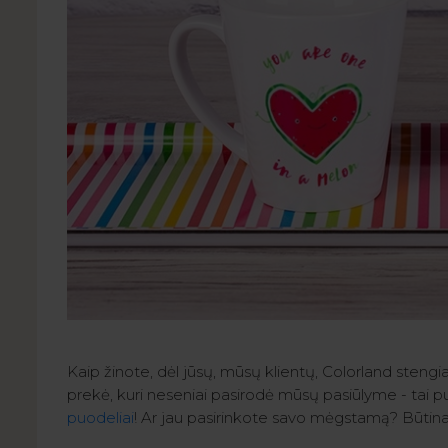
Kaip žinote, dėl jūsų, mūsų klientų, Colorland stengias
prekė, kuri neseniai pasirodė mūsų pasiūlyme - tai puo
puodeliai
! Ar jau pasirinkote savo mėgstamą? Būtinai