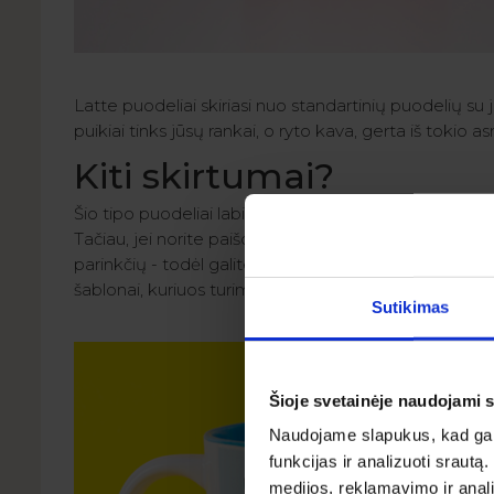
Latte puodeliai skiriasi nuo standartinių puodelių su j
puikiai tinks jūsų rankai, o ryto kava, gerta iš tokio 
Kiti skirtumai?
Šio tipo puodeliai labiau orientuojasi į minimalizmą, t
Tačiau, jei norite paišdykauti su spalva - jokių pr
parinkčių - todėl galite lengvai pridėti mėgstamą nuot
šablonai, kuriuos turime standartiniuose puodeliuose, 
Sutikimas
Šioje svetainėje naudojami 
Naudojame slapukus, kad galė
funkcijas ir analizuoti sraut
medijos, reklamavimo ir analiz