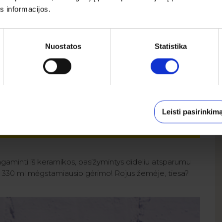
s informacijos.
Nuostatos
Statistika
Leisti pasirinkim
gaminti iš keramikos, pasižymintys dideliu atsparumu
iki 330 ml mėgstamiausio gėrimo! Rojus žemėje, tiesa?