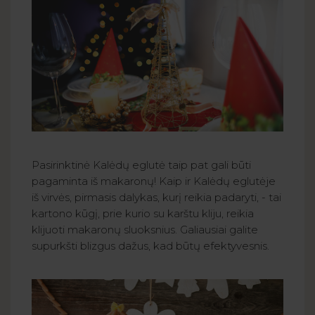
Pasirinktinė Kalėdų eglutė taip pat gali būti
pagaminta iš makaronų! Kaip ir Kalėdų eglutėje
iš virvės, pirmasis dalykas, kurį reikia padaryti, - tai
kartono kūgį, prie kurio su karštu kliju, reikia
klijuoti makaronų sluoksnius. Galiausiai galite
supurkšti blizgus dažus, kad būtų efektyvesnis.