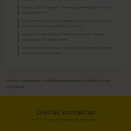
Velykų zuikis 3 būdais - tai Velykų dekoracijos ant stalo
nuo Colorland
3 šventiniai papuošimai pakabinimui, 3 sunkumai, tai
yra šventiniai papuošalai DIY, 2 dalis
Kalėdiniai papuošalai? Padaryk tai pats! - Kalėdų
papuošalų DIY idėjos, 1 dalis
Kaip pakuoti dovanas? Taigi kelios Colorland gudrybės –
dekoratyvinės pakuotės
Kelias
Pirmas
ikvepimai
kalediniai papuosalai padaryki pats
colorland
Greitas kontaktas
9: 00-17: 00 nuo pirmadienio iki penktadienio