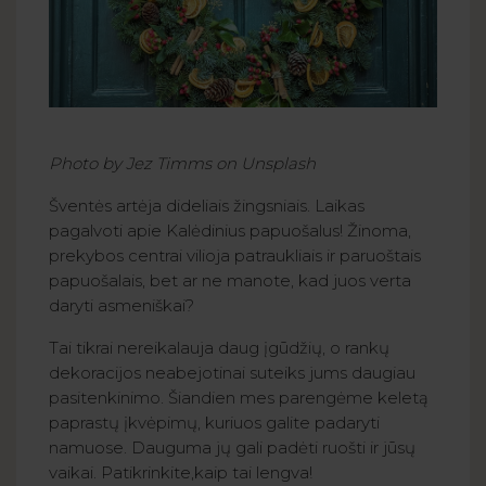
Photo by Jez Timms on Unsplash
Šventės artėja dideliais žingsniais. Laikas
pagalvoti apie Kalėdinius papuošalus! Žinoma,
prekybos centrai vilioja patraukliais ir paruoštais
papuošalais, bet ar ne manote, kad juos verta
daryti asmeniškai?
Tai tikrai nereikalauja daug įgūdžių, o rankų
dekoracijos neabejotinai suteiks jums daugiau
pasitenkinimo. Šiandien mes parengėme keletą
paprastų įkvėpimų, kuriuos galite padaryti
namuose. Dauguma jų gali padėti ruošti ir jūsų
vaikai. Patikrinkite,kaip tai lengva!