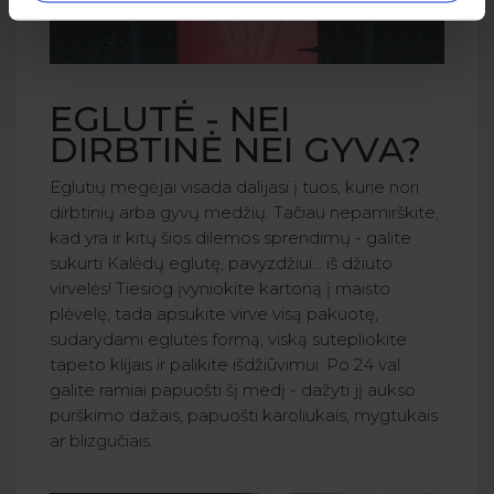
EGLUTĖ - NEI
DIRBTINĖ NEI GYVA?
Eglutių megėjai visada dalijasi į tuos, kurie nori
dirbtinių arba gyvų medžių. Tačiau nepamirškite,
kad yra ir kitų šios dilemos sprendimų - galite
sukurti Kalėdų eglutę, pavyzdžiui... iš džiuto
virvelės! Tiesiog įvyniokite kartoną į maisto
plėvelę, tada apsukite virve visą pakuotę,
sudarydami eglutės formą, viską sutepliokite
tapeto klijais ir palikite išdžiūvimui. Po 24 val.
galite ramiai papuošti šį medį - dažyti jį aukso
purškimo dažais, papuošti karoliukais, mygtukais
ar blizgučiais.