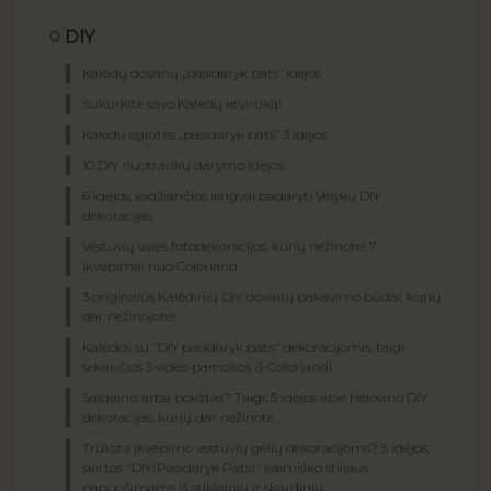
DIY
Kalėdų dovanų „pasidaryk pats” idejos
Sukurkite savo Kalėdų atviruką!
Kaledu eglutės „pasidaryk pats” 3 idejos
10 DIY nuotraukų darymo idėjos
6 idėjos, leidžiančios lengvai padaryti Velykų DIY
dekoracijas
Vestuvių salės fotodekoracijos, kurių nežinote! 7
įkvėpimai nuo Colorland
3 originalūs Kalėdinių DIY dovanų pakavimo būdai, kurių
dar nežinojote!
Kalėdos su "DIY pasidaryk pats" dekoracijomis, taigi
sekančios 3 video pamokos iš Colorland!
Saldainis arba pokštas? Taigi, 5 idėjos apie Helovino DIY
dekoracijas, kurių dar nežinote.
Trūksta įkvėpimo vestuvių gėlių dekoracijoms? 5 idėjos,
skirtos "DIY(Pasidaryk Pats)" kaimiško stiliaus
papuošimams iš stiklainių ir skardinių