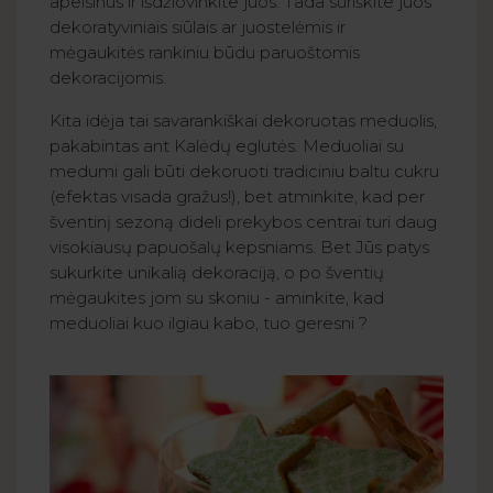
apelsinus ir išdžiovinkite juos. Tada suriškite juos
dekoratyviniais siūlais ar juostelėmis ir
mėgaukitės rankiniu būdu paruoštomis
dekoracijomis.
Kita idėja tai savarankiškai dekoruotas meduolis,
pakabintas ant Kalėdų eglutės. Meduoliai su
medumi gali būti dekoruoti tradiciniu baltu cukru
(efektas visada gražus!), bet atminkite, kad per
šventinį sezoną dideli prekybos centrai turi daug
visokiausų papuošalų kepsniams. Bet Jūs patys
sukurkite unikalią dekoraciją, o po šventių
mėgaukites jom su skoniu - aminkite, kad
meduoliai kuo ilgiau kabo, tuo geresni ?