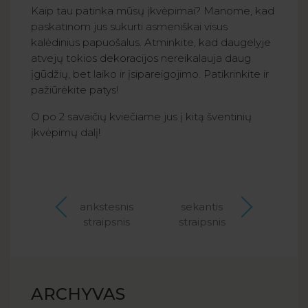
Kaip tau patinka mūsų įkvėpimai? Manome, kad
paskatinom jus sukurti asmeniškai visus
kalėdinius papuošalus. Atminkite, kad daugelyje
atvejų tokios dekoracijos nereikalauja daug
įgūdžių, bet laiko ir įsipareigojimo. Patikrinkite ir
pažiūrėkite patys!
O po 2 savaičių kviečiame jus į kitą šventinių
įkvėpimų dalį!
ankstesnis
sekantis
straipsnis
straipsnis
ARCHYVAS