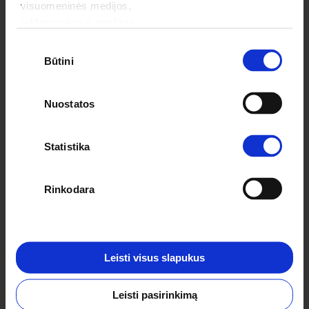
visuomeninės medijos,
reklamavimo ir analizės
partneriais, kurie gali ją pridėti prie
Sutikimo
kitos jūsų pateiktos arba naudojant
Būtini
pasirinkimas
paslaugas surinktos informacijos.
Nuostatos
O gal citrinų vainikas? Skamba nerealiai, bet
Statistika
tiesiog pažvelkite į paveikslėlį žemiau!
Sukurdami šią dekoraciją galite būti tikri, kad ji
bus unikali ir įpatinga visoje aplinkoje.
Rinkodara
Leisti visus slapukus
Leisti pasirinkimą