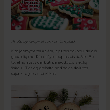
Photo by rawpixel.com on Unsplash
Kita įdomybė tai Kalėdų eglutės pakabų idėja iš
gabalėlių medžio dažyto paprastais dažais. Be
to, elnių ausys gali būti panaudotos iš eglių
šakelių. Tiesiog gręžkite nedideles skylutes,
sujunkite juos ir tai viskas!