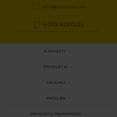
info.lt@colorland.com
(+370) 62910232
Skambučio kaina nustatoma pagal Jūsų ryšio operatoriaus nustatytus tarifus
SUSISIEKTI
PRODUKTAI
DAUGIAU
PAGALBA
PRODUKTŲ PALYGINIMAS