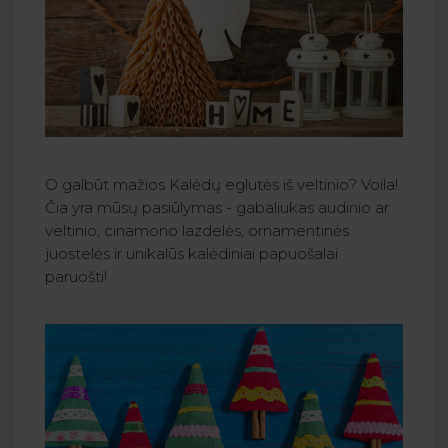
O galbūt mažios Kalėdų eglutės iš veltinio? Voila!
Čia yra mūsų pasiūlymas - gabaliukas audinio ar
veltinio, cinamono lazdelės, ornamentinės
juostelės ir unikalūs kalėdiniai papuošalai
paruošti!