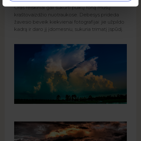
Oras reiškiniai gali sukurti puikų foną mūsų
kraštovaizdžio nuotraukose. Debesys prideda
žavesio beveik kiekvienai fotografijai: jie užpildo
kadrą ir daro jį įdomesniu, sukuria trimatį įspūdį.