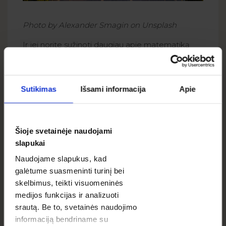
Photo by Alexander Smagin on Unsplash
Ir jei norite sužinoti daugiau apie matematiką
fotografijoje ir jos pagrindinius principus dėl
kadro sudėties, skaitykite vieną iš mūsų
ankstesnių įrašų
čia
.
Sutikimas
Išsami informacija
Apie
8. Iš kairės į dešinę
Šioje svetainėje naudojami
slapukai
Naudojame slapukus, kad
galėtume suasmeninti turinį bei
skelbimus, teikti visuomeninės
medijos funkcijas ir analizuoti
srautą. Be to, svetainės naudojimo
informaciją bendriname su