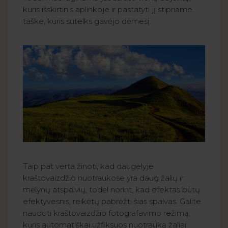
kuris išskirtinis aplinkoje ir pastatyti jį stipriame
taške, kuris sutelks gavėjo dėmesį.
Taip pat verta žinoti, kad daugelyje
kraštovaizdžio nuotraukose yra daug žalių ir
mėlynų atspalvių, todėl norint, kad efektas būtų
efektyvesnis, reikėtų pabrėžti šias spalvas. Galite
naudoti kraštovaizdžio fotografavimo režimą,
kuris automatiškai užfiksuos nuotrauką žaliai