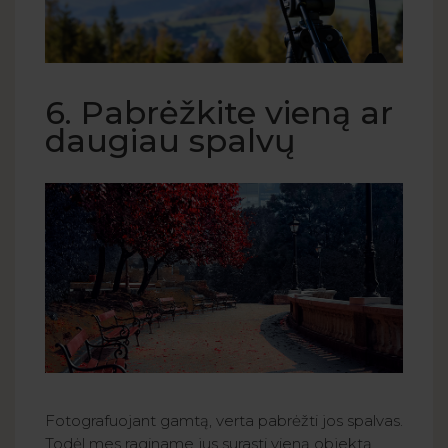
6. Pabrėžkite vieną ar
daugiau spalvų
Fotografuojant gamtą, verta pabrėžti jos spalvas.
Todėl mes raginame jus surasti vieną objektą,