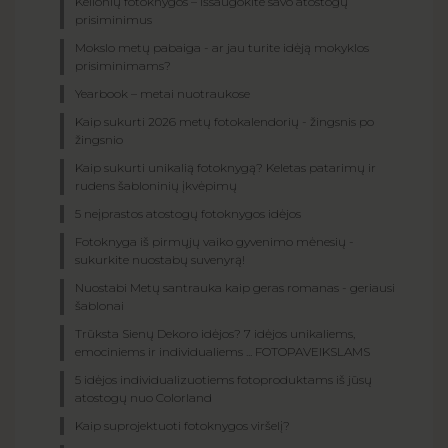
Kelionių fotoknygos – išsaugokite savo atostogų
prisiminimus
Mokslo metų pabaiga - ar jau turite idėją mokyklos
prisiminimams?
Yearbook – metai nuotraukose
Kaip sukurti 2026 metų fotokalendorių - žingsnis po
žingsnio
Kaip sukurti unikalią fotoknygą? Keletas patarimų ir
rudens šabloninių įkvėpimų
5 neįprastos atostogų fotoknygos idėjos
Fotoknyga iš pirmųjų vaiko gyvenimo mėnesių -
sukurkite nuostabų suvenyrą!
Nuostabi Metų santrauka kaip geras romanas - geriausi
šablonai
Trūksta Sienų Dekoro idėjos? 7 idėjos unikaliems,
emociniems ir individualiems ... FOTOPAVEIKSLAMS
5 idėjos individualizuotiems fotoproduktams iš jūsų
atostogų nuo Colorland
Kaip suprojektuoti fotoknygos viršelį?