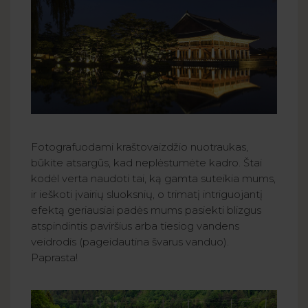
Fotografuodami kraštovaizdžio nuotraukas,
būkite atsargūs, kad neplėstumėte kadro. Štai
kodėl verta naudoti tai, ką gamta suteikia mums,
ir ieškoti įvairių sluoksnių, o trimatį intriguojantį
efektą geriausiai padės mums pasiekti blizgus
atspindintis paviršius arba tiesiog vandens
veidrodis (pageidautina švarus vanduo).
Paprasta!