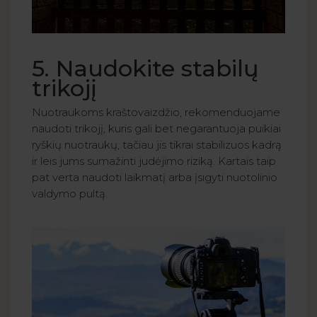
5. Naudokite stabilų
trikojį
Nuotraukoms kraštovaizdžio, rekomenduojame
naudoti trikojį, kuris gali bet negarantuoja puikiai
ryškių nuotraukų, tačiau jis tikrai stabilizuos kadrą
ir leis jums sumažinti judėjimo riziką. Kartais taip
pat verta naudoti laikmatį arba įsigyti nuotolinio
valdymo pultą.