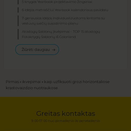
5 knygos Yearbook projektavimo žingsniai
6 idėjos metraščiui Yearbook kalendoriaus pavidalu
7 geriausios idėjos individualizuotoms lentoms su
vestuvių svečių susodinimo planu
Atostogų šablonų įkvėpimai - TOP 15 atostogų
Fotoknygų šablonų iš Colorland
Žiūrėti daugiau
Kelias
Pirmas
ikvepimai
kaip uzfiksuoti grozi horizontaliose
krastovaizdzio nuotraukose
Greitas kontaktas
9: 00-17: 00 nuo pirmadienio iki penktadienio