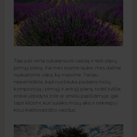
Taip pat verta subalansuoti vaizdą ir rasti stiprų
pirmąjį planą. Kai mes esame lauke, mes dažnai
nuskaitome viską, ką matome. Tačiau
nepamirškite, kad nuotrauka padalins mūsų
kompoziciją į pirmąjį ir antrąjį planą, todėl tuščia
erdvė užpildyta žole ar smėliu paplūdimyje, gali
tapti kliūtimi, kuri sulaikis mūsų akis ir nekreips į
kitus kraštovaizdžio vaizdus.