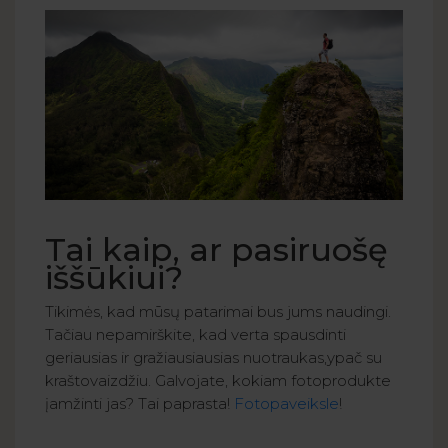
Tai kaip, ar pasiruošę
iššūkiui?
Tikimės, kad mūsų patarimai bus jums naudingi.
Tačiau nepamirškite, kad verta spausdinti
geriausias ir gražiausiausias nuotraukas,ypač su
kraštovaizdžiu. Galvojate, kokiam fotoprodukte
įamžinti jas? Tai paprasta!
Fotopaveiksle
!