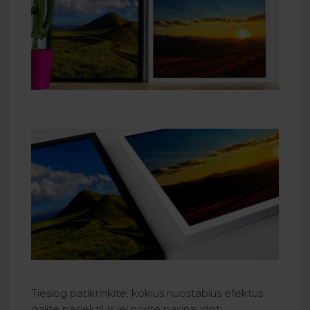
Tiesiog patikrinkite, kokius nuostabius efektus
galite pasiekti! Ir jei norite pasinaudoti