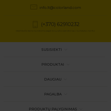
info.lt@colorland.com
(+370) 62910232
Skambučio kaina nustatoma pagal Jūsų ryšio operatoriaus nustatytus tarifus
SUSISIEKTI
PRODUKTAI
DAUGIAU
PAGALBA
PRODUKTŲ PALYGINIMAS