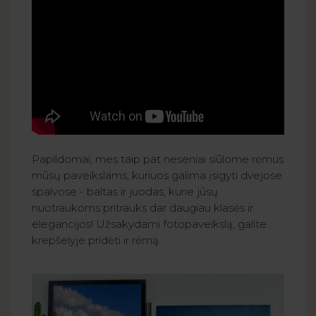
Papildomai, mes taip pat neseniai siūlome rėmus
mūsų paveikslams, kuriuos galima įsigyti dvejose
spalvose - baltas ir juodas, kurie jūsų
nuotraukoms pritrauks dar daugiau klasės ir
elegancijos! Užsakydami fotopaveikslą, galite
krepšelyje pridėti ir rėmą.