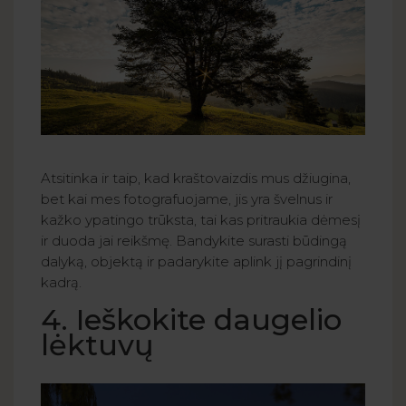
Atsitinka ir taip, kad kraštovaizdis mus džiugina,
bet kai mes fotografuojame, jis yra švelnus ir
kažko ypatingo trūksta, tai kas pritraukia dėmesį
ir duoda jai reikšmę. Bandykite surasti būdingą
dalyką, objektą ir padarykite aplink jį pagrindinį
kadrą.
4. Ieškokite daugelio
lėktuvų