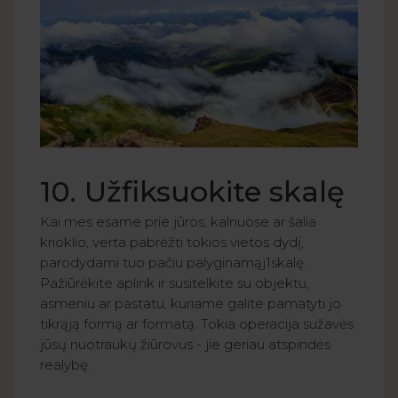
10. Užfiksuokite skalę
Kai mes esame prie jūros, kalnuose ar šalia
krioklio, verta pabrėžti tokios vietos dydį,
parodydami tuo pačiu palyginamąj1skalę .
Pažiūrėkite aplink ir susitelkite su objektu,
asmeniu ar pastatu, kuriame galite pamatyti jo
tikrąją formą ar formatą. Tokia operacija sužavės
jūsų nuotraukų žiūrovus - jie geriau atspindės
realybę.