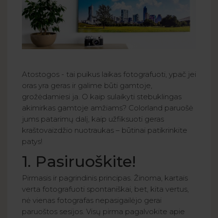
Atostogos - tai puikus laikas fotografuoti, ypač jei
oras yra geras ir galime būti gamtoje,
grožėdamiesi ja. O kaip sulaikyti stebuklingas
akimirkas gamtoje amžiams? Colorland paruošė
jums patarimų dalį, kaip užfiksuoti geras
kraštovaizdžio nuotraukas – būtinai patikrinkite
patys!
1. Pasiruoškite!
Pirmasis ir pagrindinis principas. Žinoma, kartais
verta fotografuoti spontaniškai, bet, kita vertus,
nė vienas fotografas nepasigailėjo gerai
paruoštos sesijos. Visų pirma pagalvokite apie