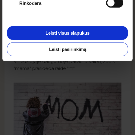
Rinkodara
Leisti visus slapukus
Leisti pasirinkimą
Photo by Alvaro Reyes on Unsplash
9. Didžiojoje daugumoje pasaulio kalbų, žodis
"mama" prasideda raide "m".