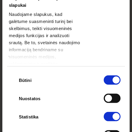
slapukai
Naudojame slapukus, kad
galėtume suasmeninti turinį bei
skelbimus, teikti visuomeninės
medijos funkcijas ir analizuoti
srautą. Be to, svetainės naudojimo
informaciją bendriname su
visuomeninės medijos,
reklamavimo ir analizės
partneriais, kurie gali ją pridėti prie
Sutikimo
8. Apskaičiuota, kad vyrai praleidžia apie 35%
kitos jūsų pateiktos arba naudojant
Būtini
pasirinkimas
daugiau pinigų dovanoms savo motinoms nei
paslaugas surinktos informacijos.
merginos. Ne be priežasties sakoma "mamos
sūnelis". :)
Nuostatos
Statistika