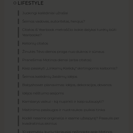
LIFESTYLE
Juokingi kalėdiniai užrašai
Šeimos vadovas, autoritetas, herojus?
Citatos iš Yearbook metraščio: kokie dalykai turėtų būti
Yearbooke?
Kelionių citatos
Žinutės Tėvo dienos proga nuo dukros ir sūnaus
Pranešimai Motinos dienai (arba citatos)
Kaip pasakyti „Linksmų Kalėdų“ skirtingomis kalbomis?
Šeimos kalėdinių žaidimų idėjos
Babyshower planavimas: idėjos, dekoracijos, dovanos
Idėjos nėštumo sesijoms
Kambarys vaikui - ką nupirkti ir kaip sutaupyti?
Maitinimo paslaugos ir nuotraukos: puikiai tinka
Kodėl nesame originalūs ir esame užsispyrę? Pasaulis per
kvadratinius akinius
10 įdomybių, kurių tikriausiai nežinojote apie Motinos