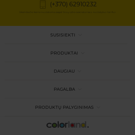
(+370) 62910232
Skambučio kaina nustatoma pagal Jūsų ryšio operatoriaus nustatytus tarifus
SUSISIEKTI
PRODUKTAI
DAUGIAU
PAGALBA
PRODUKTŲ PALYGINIMAS