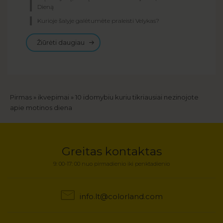
Dieną
Kurioje šalyje galėtumėte praleisti Velykas?
Žiūrėti daugiau
Kelias
Pirmas
ikvepimai
10 idomybiu kuriu tikriausiai nezinojote
apie motinos diena
Greitas kontaktas
9: 00-17: 00 nuo pirmadienio iki penktadienio
info.lt@colorland.com