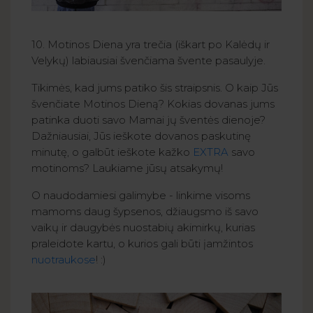
10. Motinos Diena yra trečia (iškart po Kalėdų ir
Velykų) labiausiai švenčiama švente pasaulyje.
Tikimės, kad jums patiko šis straipsnis. O kaip Jūs
švenčiate Motinos Dieną? Kokias dovanas jums
patinka duoti savo Mamai jų šventės dienoje?
Dažniausiai, Jūs ieškote dovanos paskutinę
minutę, o galbūt ieškote kažko
EXTRA
savo
motinoms? Laukiame jūsų atsakymų!
O naudodamiesi galimybe - linkime visoms
mamoms daug šypsenos, džiaugsmo iš savo
vaikų ir daugybės nuostabių akimirkų, kurias
praleidote kartu, o kurios gali būti įamžintos
nuotraukose
! :)