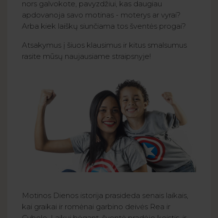
nors galvokote, pavyzdžiui, kas daugiau
apdovanoja savo motinas - moterys ar vyrai?
Arba kiek laiškų siunčiama tos šventės progai?
Atsakymus į šiuos klausimus ir kitus smalsumus
rasite mūsų naujausiame straipsnyje!
Motinos Dienos istorija prasideda senais laikais,
kai graikai ir romėnai garbino deivės Rea ir
Cybele. Laikui bėgant, šventė pradėjo keistis, ir