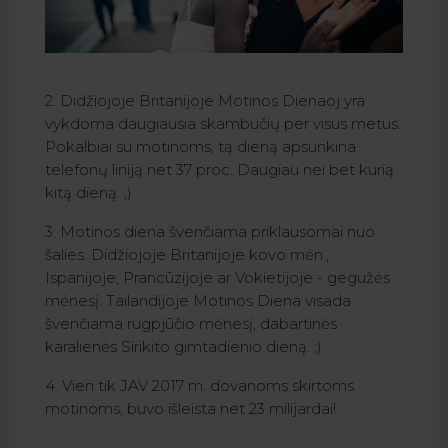
2. Didžiojoje Britanijoje Motinos Dienaoj yra
vykdoma daugiausia skambučių per visus metus.
Pokalbiai su motinoms, tą dieną apsunkina
telefonų liniją net 37 proc. Daugiau nei bet kurią
kitą dieną. ;)
3. Motinos diena švenčiama priklausomai nuo
šalies. Didžiojoje Britanijoje kovo mėn.,
Ispanijoje, Prancūzijoje ar Vokietijoje - gegužės
mėnesį. Tailandijoje Motinos Diena visada
švenčiama rugpjūčio mėnesį, dabartinės
karalienės Sirikito gimtadienio dieną. ;)
4. Vien tik JAV 2017 m. dovanoms skirtoms
motinoms, buvo išleista net 23 milijardai!