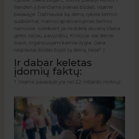
šiandien ji švenčiama įvairiais būdais, visame
pasaulyje. Dažniausiai šią dieną vyksta šeimos
susibūrimai, mamos apdovanojimas šeimos
namuose, suteikiant jai nedidelę dovaną ir/arba
gėles, tačiau, pavyzdžiui, Korėjoje, šiai dienai
švęsti, organizuojami kariniai žygiai. Gana
neįprastas būdas švęsti tą dieną, tiesa? :)
Ir dabar keletas
įdomių faktų:
1. Visame pasaulyje yra net 2,2 milijardo motinų!