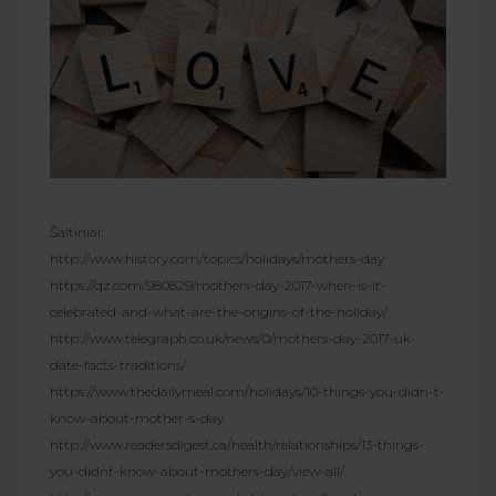
Šaltiniai:
http://www.history.com/topics/holidays/mothers-day
https://qz.com/980829/mothers-day-2017-when-is-it-
celebrated-and-what-are-the-origins-of-the-holiday/
http://www.telegraph.co.uk/news/0/mothers-day-2017-uk-
date-facts-traditions/
https://www.thedailymeal.com/holidays/10-things-you-didn-t-
know-about-mother-s-day
http://www.readersdigest.ca/health/relationships/13-things-
you-didnt-know-about-mothers-day/view-all/