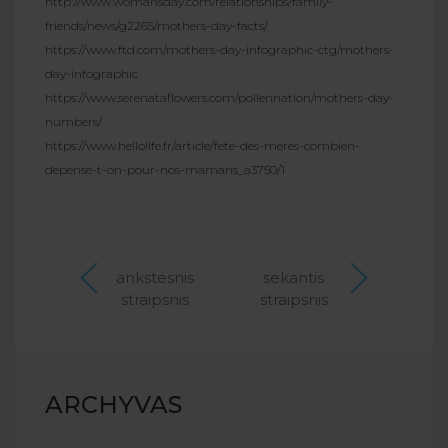
http://www.womansday.com/relationships/family-
friends/news/g2265/mothers-day-facts/
https://www.ftd.com/mothers-day-infographic-ctg/mothers-
day-infographic
https://www.serenataflowers.com/pollennation/mothers-day-
numbers/
https://www.hellolife.fr/article/fete-des-meres-combien-
depense-t-on-pour-nos-mamans_a3750/1
ankstesnis
sekantis
straipsnis
straipsnis
ARCHYVAS