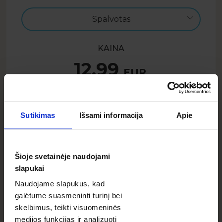
Spalvotas
KAINA
12.99
EUR
Į krepšelį
Sutikimas
Išsami informacija
Apie
7.79
EUR
SUMMER26LT
- 40%
Tik su kodu:
Šioje svetainėje naudojami
slapukai
Naudojame slapukus, kad
APRAŠYMAS
galėtume suasmeninti turinį bei
Šis švelnus, ramių spalvų šablonas patiks tiems, kurie
skelbimus, teikti visuomeninės
nemėgsta perdėtų projektų. Subtili grafika suteikia
medijos funkcijas ir analizuoti
jam žavingumo, o pridėjus Tavo nuotrauką gausis