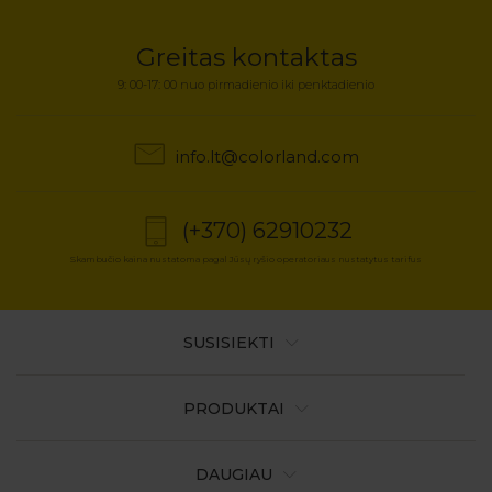
Greitas kontaktas
9: 00-17: 00 nuo pirmadienio iki penktadienio
info.lt@colorland.com
(+370) 62910232
Skambučio kaina nustatoma pagal Jūsų ryšio operatoriaus nustatytus tarifus
SUSISIEKTI
PRODUKTAI
DAUGIAU