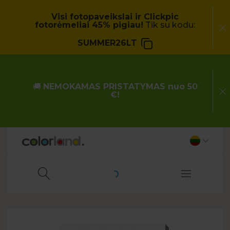
Visi fotopaveikslai ir Clickpic
fotorėmeliai 45% pigiau!
Tik su kodu:
SUMMER26LT
🚚
NEMOKAMAS PRISTATYMAS nuo 50
€!