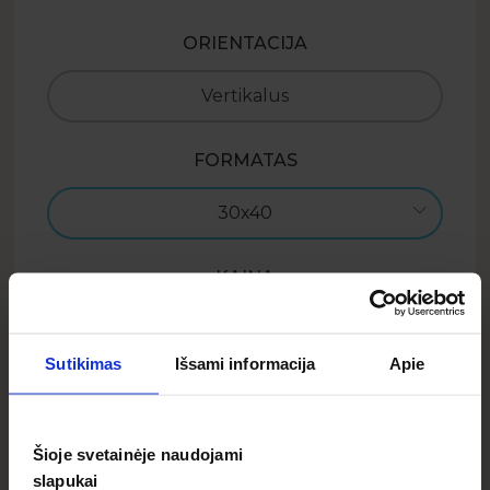
ORIENTACIJA
Vertikalus
FORMATAS
30x40
KAINA
33.99
EUR
Sutikimas
Išsami informacija
Apie
Į krepšelį
Šioje svetainėje naudojami
slapukai