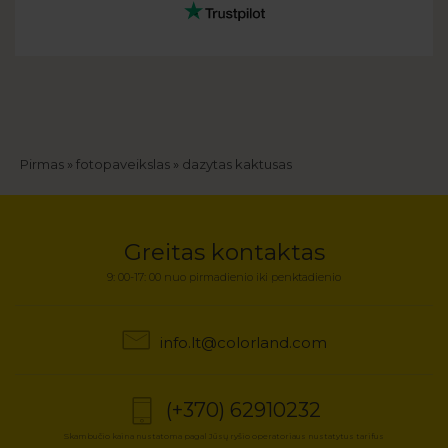
Kelias
Pirmas
fotopaveikslas
dazytas kaktusas
Greitas kontaktas
9: 00-17: 00 nuo pirmadienio iki penktadienio
info.lt@colorland.com
(+370) 62910232
Skambučio kaina nustatoma pagal Jūsų ryšio operatoriaus nustatytus tarifus