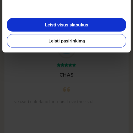
PRIEDAI
nuo
1,00 EUR
Žiūrėti daugiau
Leisti visus slapukus
Leisti pasirinkimą
CHAS
Ive used colorland for tears. Love their stuff