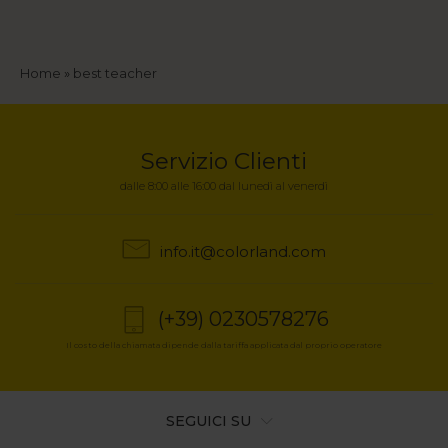
Briciole
Home
best teacher
di
pane
Servizio Clienti
dalle 8:00 alle 16:00 dal lunedì al venerdì
info.it@colorland.com
(+39) 0230578276
Il costo della chiamata dipende dalla tariffa applicata dal proprio operatore
SEGUICI SU