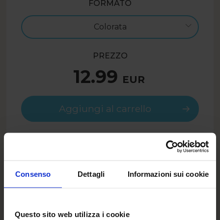
FORMATO
Colorata
PREZZO
12.99
EUR
Aggiungi al carrello
9.74
EUR
- 25%
SUMMER26IT
Solo con il codice:
Consenso
Dettagli
Informazioni sui cookie
DESCRIZIONE
Questo sito web utilizza i cookie
Il modello di fototazza "The Best Teacher" è un’idea