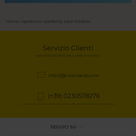
Briciole
Home
ispirazioni
perfectly clear fotobox
di
pane
Servizio Clienti
dalle 8:00 alle 16:00 dal lunedì al venerdì
info.it@colorland.com
(+39) 0230578276
Il costo della chiamata dipende dalla tariffa applicata dal proprio operatore
SEGUICI SU