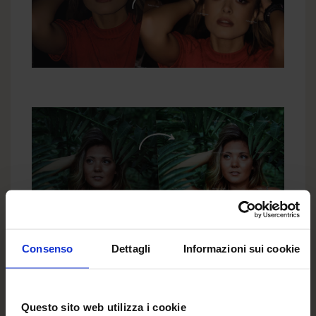
Consenso
Dettagli
Informazioni sui cookie
Approfittando dell'opportunità vorremmo
parlarti di un'altra novità di Colorland. Dopo aver
Questo sito web utilizza i cookie
corretto le foto, vale la pena di pensare a come