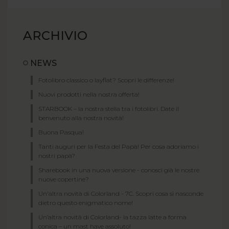
ARCHIVIO
NEWS
Fotolibro classico o layflat? Scopri le differenze!
Nuovi prodotti nella nostra offerta!
STARBOOK – la nostra stella tra i fotolibri. Date il
benvenuto alla nostra novità!
Buona Pasqua!
Tanti auguri per la Festa del Papà! Per cosa adoriamo i
nostri papà?
Sharebook in una nuova versione - conosci già le nostre
nuove copertine?
Un'altra novità di Colorland - 7C. Scopri cosa si nasconde
dietro questo enigmatico nome!
Un’altra novità di Colorland- la tazza latte a forma
conica – un mast have assoluto!