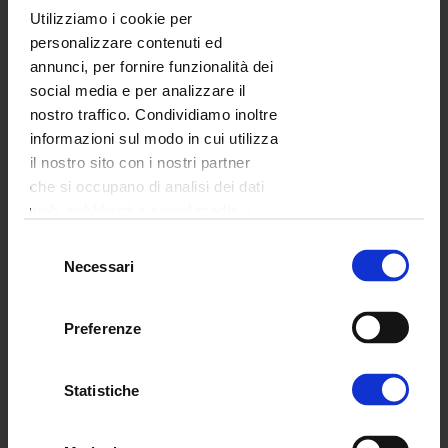
confezionarle. Non importa se ordini le stampe
Utilizziamo i cookie per
per te o vuoi regalarle a qualcuno -
dai
personalizzare contenuti ed
un'occhiata alle nostre fotobox
!
Le fotobox
annunci, per fornire funzionalità dei
sono disponibili
in tre versioni
e
due formati
(per
social media e per analizzare il
i pacchetti da 100 e 200 stampe in formato
nostro traffico. Condividiamo inoltre
10x15 cm
).
informazioni sul modo in cui utilizza
il nostro sito con i nostri partner
che si occupano di analisi dei dati
web, pubblicità e social media, i
quali potrebbero combinarle con
Selezione
altre informazioni che ha fornito
Necessari
del
loro o che hanno raccolto dal suo
consenso
utilizzo dei loro servizi.
Preferenze
Statistiche
Per quanto riguarda i motivi - se hai visto le
nostre confezioni regalo per i fotolibri A4 (ne