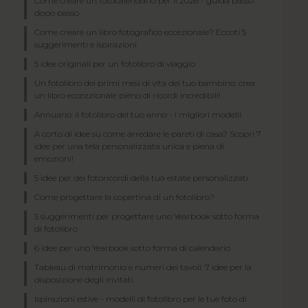
Come creare un fotocalendario per il 2026 - guida passo
dopo passo
Come creare un libro fotografico eccezionale? Eccoti 5
suggerimenti e ispirazioni
5 idee originali per un fotolibro di viaggio
Un fotolibro dei primi mesi di vita del tuo bambino: crea
un libro eccezzionale pieno di ricordi incredibili!
Annuario: il fotolibro del tuo anno - i migliori modelli
A corto di idee su come arredare le pareti di casa? Scopri 7
idee per una tela personalizzata unica e piena di
emozioni!
5 idee per dei fotoricordi della tua estate personalizzati
Come progettare la copertina di un fotolibro?
5 suggerimenti per progettare uno Yearbook sotto forma
di fotolibro
6 idee per uno Yearbook sotto forma di calendario
Tableau di matrimonio e numeri dei tavoli: 7 idee per la
disposizione degli invitati
Ispirazioni estive - modelli di fotolibro per le tue foto di