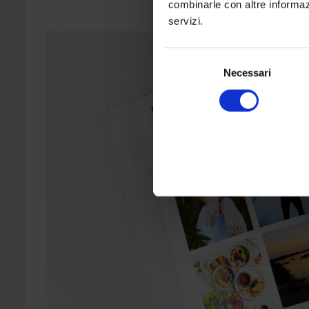
combinarle con altre informazi
servizi.
Selezione
del
Necessari
consenso