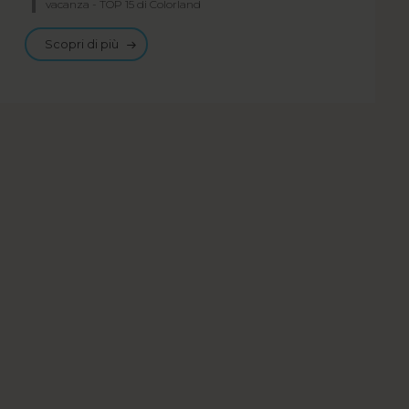
vacanza - TOP 15 di Colorland
Scopri di più