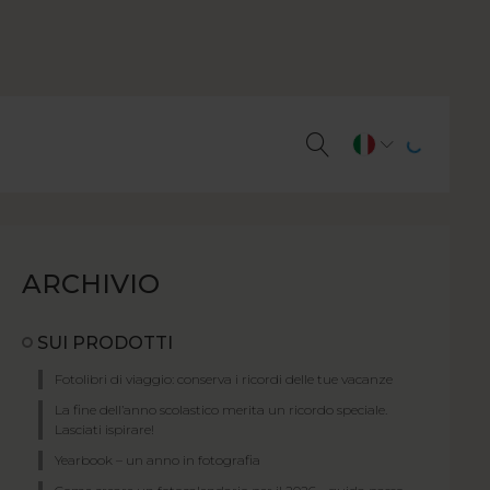
ARCHIVIO
SUI PRODOTTI
Fotolibri di viaggio: conserva i ricordi delle tue vacanze
La fine dell’anno scolastico merita un ricordo speciale.
Lasciati ispirare!
Yearbook – un anno in fotografia