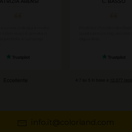
ATRIZIA ARENSI
C. BASSO
a su tela ordinata è molto
Prodotto ( fotolibro)bellissi
 colori vivaci È arrivata in
qualità prezzo top, servizio c
ni perfette e nei tempi
disponibile.
i
info.it@colorland.com