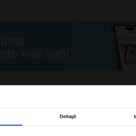
uista
e nell'app!
RI PRODOTTI CON LO STESSO MOD
Dettagli