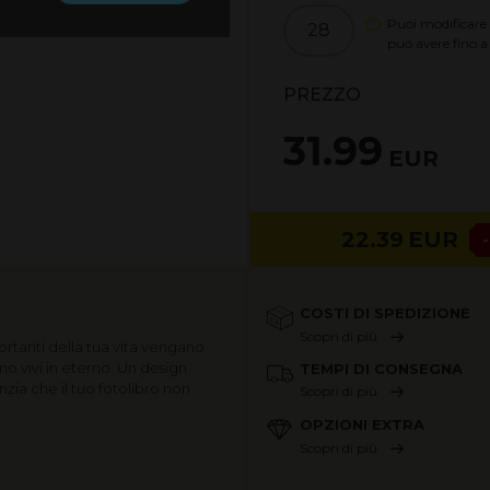
Puoi modificare 
28
può avere fino 
PREZZO
31.99
EUR
22.39
EUR
COSTI DI SPEDIZIONE
Scopri di più
ortanti della tua vita vengano
nno vivi in eterno. Un design
TEMPI DI CONSEGNA
nzia che il tuo fotolibro non
Scopri di più
OPZIONI EXTRA
Scopri di più