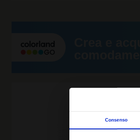
Crea e acq
comodament
ALT
Consenso