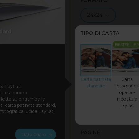
FORMATO
24x24
TIPO DI CARTA
BESTSELLER
Carta patinata
Carta
standard
fotografica
ro Layflat!
opaca -
foto si aprono
rfetta su entrambe le
rilegatura
ta: carta patinata standard,
Layflat
otografica lucida Layflat.
PAGINE
Tutto chiaro