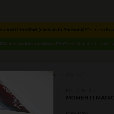
u tutti i fotolibri (escluso lo Starbook)!
Solo con il co
A per ordini superiori a 59 €!
(valida per opzioni di 
PROMOZIONI
ISPIRAZIONI
AIUTO
APP
FOTOLIBRO
MOMENTI MAGIC