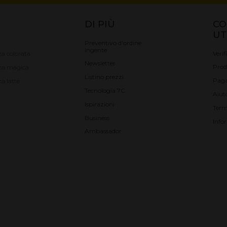
DI PIÙ
CO
UT
Preventivo d'ordine
ingente
Verif
a colorata
Newsletter
Prod
za magica
Listino prezzi
Pag
a latte
Tecnologia 7C
Aiut
Ispirazioni
Term
Business
Info
Ambassador