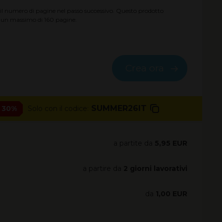
il numero di pagine nel passo successivo. Questo prodotto
a un massimo di
160
pagine.
Crea ora
SUMMER26IT
- 30%
Solo con il codice:
a partite da
5,95 EUR
a partire da
2 giorni lavorativi
da
1,00 EUR