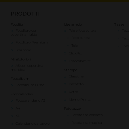
PRODOTTI
Fotolibri
Idee arredo
Tazze
Fotolibro con
Tele e foto su tela
Tazz
copertina rigida
Foto su tela
Taz
Fotolibro Premium
Tela
Tazz
Starbook
ClickPic
Minifotolibri
Fotocalamite
A5 con copertina
morbida
Stampe
Classiche
Fotoalbum
Instafoto
Fotoalbum Lusso
Retrò
Fotocalendari
Memo Prints
Fotocalendario A3
A4
Fototazze
Fototazza colorata
XL
Fototazza magica
Calendario da tavolo