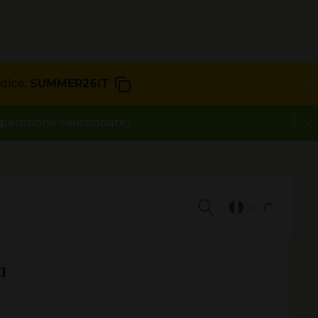
dice:
SUMMER26IT
spedizione selezionate).
I