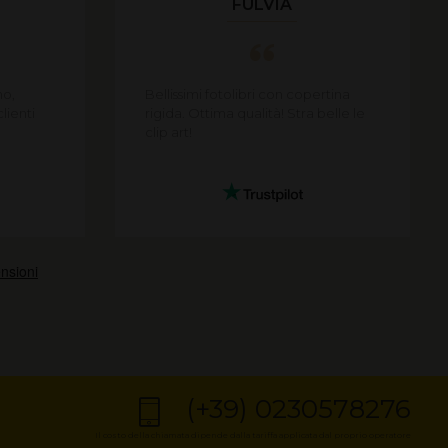
FULVIA
mo,
Bellissimi fotolibri con copertina
lienti
rigida. Ottima qualità! Stra belle le
clip art!
(+39) 0230578276
Il costo della chiamata dipende dalla tariffa applicata dal proprio operatore