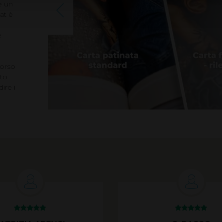
e un
at è
e
dorso
sto
ire i