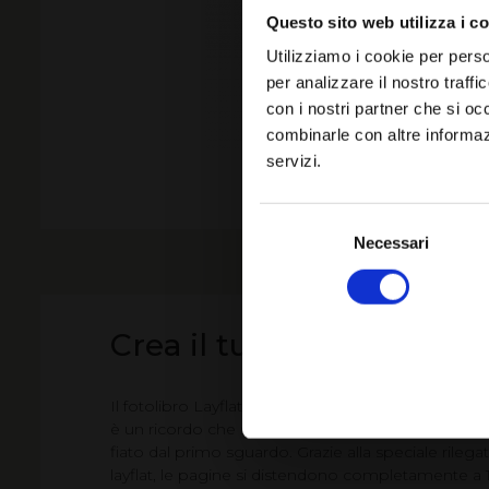
Questo sito web utilizza i c
Utilizziamo i cookie per perso
per analizzare il nostro traffi
con i nostri partner che si oc
combinarle con altre informazi
servizi.
FOTOTAZZA MOMENTI MAGIC
Selezione
del
Necessari
consenso
Crea il tuo fotolibro Layf
Il fotolibro Layflat è molto più di un semplice fotol
è un ricordo che si apre in grande, lasciando senz
fiato dal primo sguardo. Grazie alla speciale rilega
layflat, le pagine si distendono completamente a 