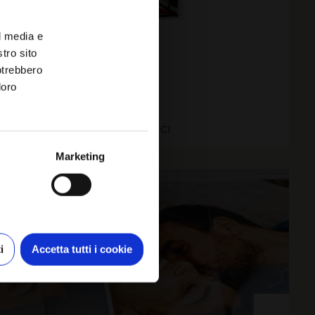
l media e
stro sito
potrebbero
loro
NIFOTOLIBRO MOMENTI MAGICI
Marketing
i
Accetta tutti i cookie