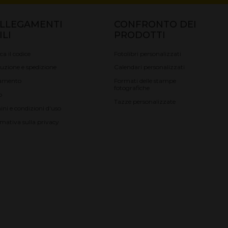
LLEGAMENTI
CONFRONTO DEI
ILI
PRODOTTI
ica il codice
Fotolibri personalizzati
uzione e spedizione
Calendari personalizzati
amento
Formati delle stampe
fotografiche
o
Tazze personalizzate
ini e condizioni d'uso
rmativa sulla privacy