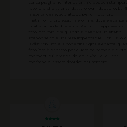
senza pieghe né interruzioni. Se desideri stampar
fotolibro che valorizzi davvero ogni dettaglio, Layfl
la scelta ideale, soprattutto per un fotolibro
matrimonio professionale online, dove eleganza 
qualità fanno la differenza. Per molti rappresenta il
fotolibro migliore quando si desidera un effetto
scenografico e una resa impeccabile. Con il suo 
layflat robusto e la copertina rigida elegante, que
fotolibro è pensato per durare nel tempo e custod
momenti più preziosi della tua vita - quelli che
meritano di essere ricordati per sempre.