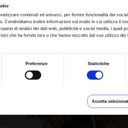
ookie
nalizzare contenuti ed annunci, per fornire funzionalità dei socia
co. Condividiamo inoltre informazioni sul modo in cui utilizza il no
cupano di analisi dei dati web, pubblicità e social media, i quali 
oni che ha fornito loro o che hanno raccolto dal suo utilizzo dei 
I
FOTOALBUM LUSSO MOMENTI MAGICI
MI
Preferenze
Statistiche
lat
Accetta selezionat
ibro:
a
tura
180°,