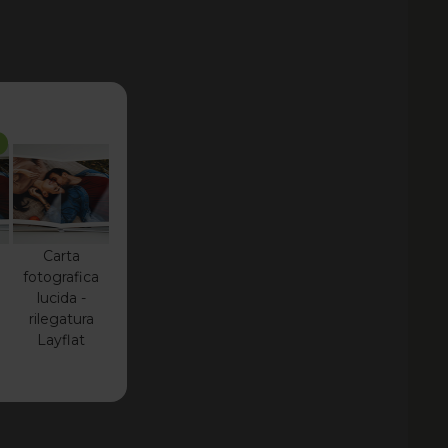
Carta
fotografica
lucida -
rilegatura
Layflat