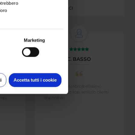
potrebbero
NIFOTOLIBRO MOMENTI MAGICI
loro
Marketing
I
C. BASSO
i
Accetta tutti i cookie
è molto
Prodotto ( fotolibro)bellissimo,
vata in
qualità prezzo top, servizio clienti
empi
disponibile.