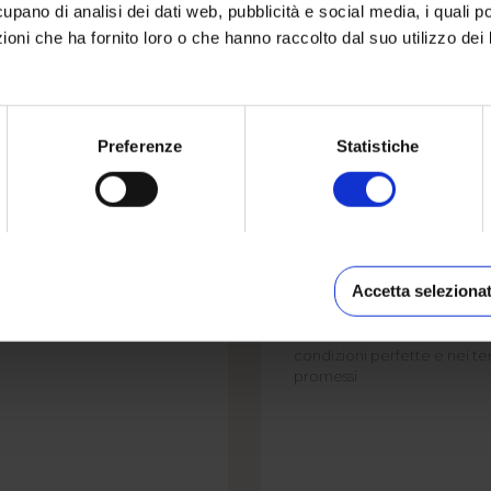
cupano di analisi dei dati web, pubblicità e social media, i quali 
I
FOTOTAZZA MOMENTI MAGICI
MI
oni che ha fornito loro o che hanno raccolto dal suo utilizzo dei 
Preferenze
Statistiche
DANIELE
PATRIZIA ARENS
Accetta selezionat
porto qualità prezzo
La stampa su tela ordinata 
bella con colori vivaci È arri
condizioni perfette e nei t
promessi