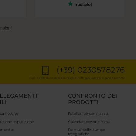
(+39) 0230578276
Il costo della chiamata dipende dalla tariffa applicata dal proprio operatore
LLEGAMENTI
CONFRONTO DEI
ILI
PRODOTTI
ica il codice
Fotolibri personalizzati
uzione e spedizione
Calendari personalizzati
amento
Formati delle stampe
fotografiche