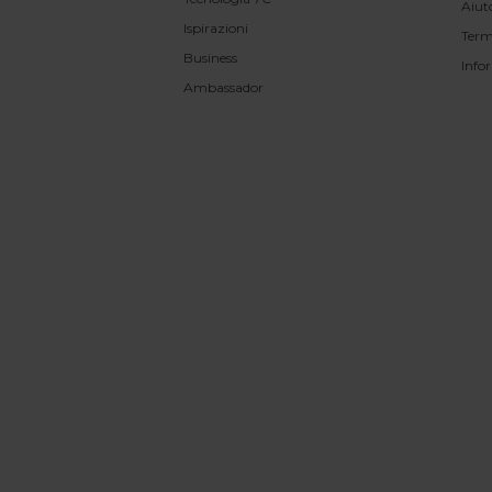
Aiut
Ispirazioni
Term
Business
Info
Ambassador