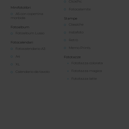
ClickPic
Minifotolibri
Fotocalamite
A5 con copertina
morbida
Stampe
Classiche
Fotoalbum
Instafoto
Fotoalbum Lusso
Retrò
Fotocalendari
Memo Prints
Fotocalendario A3
A4
Fototazze
Fototazza colorata
XL
Fototazza magica
Calendario da tavolo
Fototazza latte