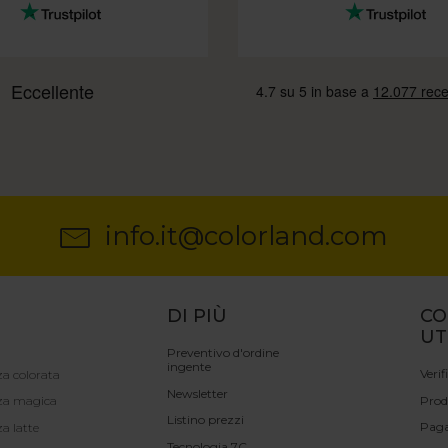
info.it@colorland.com
DI PIÙ
CO
UT
Preventivo d'ordine
ingente
Verif
a colorata
Newsletter
Prod
za magica
Listino prezzi
Pag
a latte
Tecnologia 7C