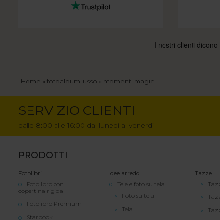
Briciole
Home
fotoalbum lusso
momenti magici
di
SERVIZIO CLIENTI
pane
dalle 8:00 alle 16:00 dal lunedì al venerdì
PRODOTTI
Fotolibri
Idee arredo
Tazze
Fotolibro con
Tele e foto su tela
Tazz
copertina rigida
Foto su tela
Taz
Fotolibro Premium
Tela
Tazz
Starbook