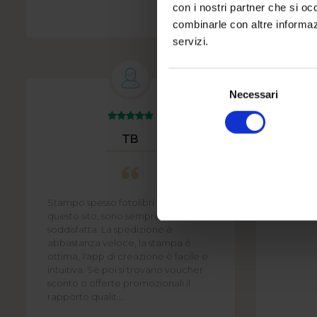
con i nostri partner che si oc
FOTOLIBRO MOMENTI MAGIC
combinarle con altre informazi
servizi.
Selezione
del
Necessari
consenso
TB
Stampo spesso fotolibri usando
Buon rap
questo sito, sono sempre rimasta
soddisfatta. La spedizione è
abbastanza veloce, la stampa è
ottima, l'app di creazione è facile e
intuitiva. Se poi si trovano voucher
sconto o offerte promozionali il
rapporto qualit ...