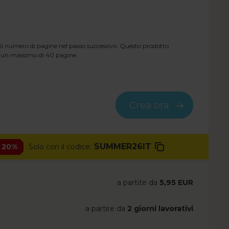
il numero di pagine nel passo successivo. Questo prodotto
a un massimo di
40
pagine.
Crea ora
SUMMER26IT
- 20%
Solo con il codice:
a partite da
5,95 EUR
a partire da
2 giorni lavorativi