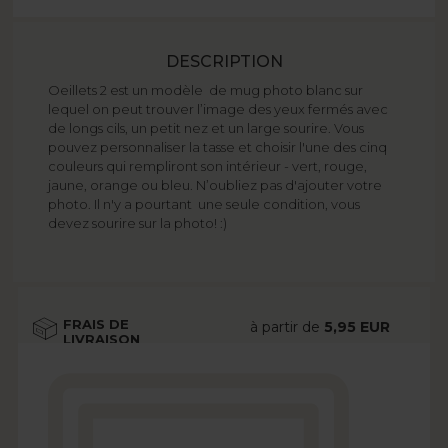
DESCRIPTION
Oeillets 2 est un modèle de mug photo blanc sur
lequel on peut trouver l’image des yeux fermés avec
de longs cils, un petit nez et un large sourire. Vous
pouvez personnaliser la tasse et choisir l'une des cinq
couleurs qui rempliront son intérieur - vert, rouge,
jaune, orange ou bleu. N’oubliez pas d'ajouter votre
photo. Il n'y a pourtant une seule condition, vous
devez sourire sur la photo! :)
FRAIS DE
à partir de
5,95 EUR
LIVRAISON
Voir plus
DÉLAI DE
à partir de
2 jours
LIVRAISON
ouvrés
Voir plus