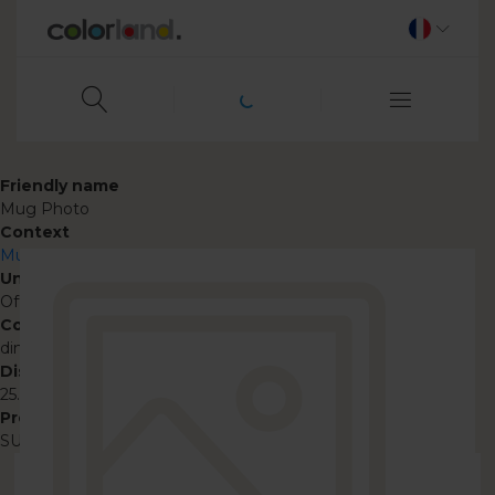
Friendly name
Mug Photo
Context
Mug photo colore
Unpublish
Off
Code expiration date
dim 31/01/2027 - 10:00
Discount %
25.00
Promo code
SUMMER26FR