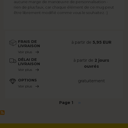
aucune marge de manœuvre de personnalisation -
rien de plus faux, car chaque élément de ce mug peut
être librement modifié comme vous le souhaitez. :)
FRAIS DE
à partir de
5,95 EUR
LIVRAISON
Voir plus
DÉLAI DE
à partir de
2 jours
LIVRAISON
ouvrés
Voir plus
OPTIONS
gratuitement
Voir plus
Pagination
Page 1
Page
››
suivante