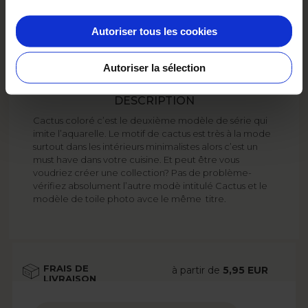
Ajouter au panier
Autoriser tous les cookies
Autoriser la sélection
DESCRIPTION
Cactus coloré c’est le deuxième modèle de série qui
imite l’aquarelle. Le motif de cactus est très à la mode
surtout dans les intérieurs minimalistes alors c’est un
must have dans votre cuisine. Et peut être vous
voudriez créer une collection? Pas de problème-
vérifiez absolument l’autre modè intitulé Cactus et le
modèle de toile photo avce le même titre.
FRAIS DE
à partir de
5,95 EUR
LIVRAISON
Voir plus