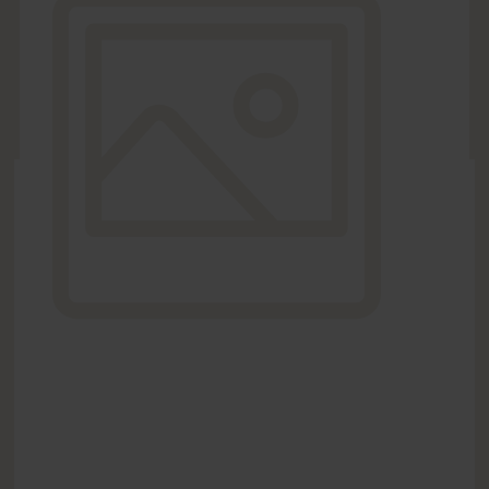
DÉLAI DE
à partir de
2 jours
LIVRAISON
ouvrés
Voir plus
OPTIONS
gratuitement
Voir plus