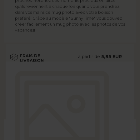
proches. Retenez ces moments précieux et faites
qu'ils reviennent à chaque fois quand vous prendrez
dans vos mains ce mug photo avec votre boisson
préféré. Grâce au modèle "Sunny Time" vous pouvez
créer facilement un mug photo avec les photos de vos
vacances!
FRAIS DE
à partir de
5,95 EUR
LIVRAISON
Voir plus
DÉLAI DE
à partir de
2 jours
LIVRAISON
ouvrés
Voir plus
OPTIONS
gratuitement
Voir plus