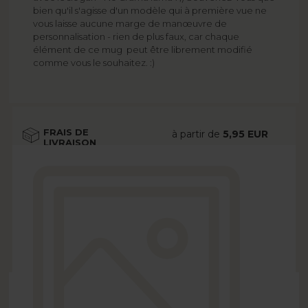
bien qu'il s'agisse d'un modèle qui à première vue ne
vous laisse aucune marge de manœuvre de
personnalisation - rien de plus faux, car chaque
élément de ce mug peut être librement modifié
comme vous le souhaitez. :)
FRAIS DE
à partir de
5,95 EUR
LIVRAISON
Voir plus
DÉLAI DE
à partir de
2 jours
LIVRAISON
ouvrés
Voir plus
OPTIONS
gratuitement
Voir plus