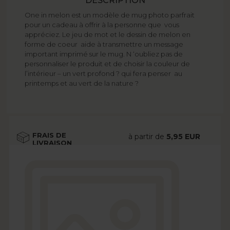
DESCRIPTION
One in melon est un modèle de mug photo parfrait
pour un cadeau à offrir à la personne que vous
appréciez. Le jeu de mot et le dessin de melon en
forme de coeur aide à transmettre un message
important imprimé sur le mug. N ‘oubliez pas de
personnaliser le produit et de choisir la couleur de
l’intérieur – un vert profond ? qui fera penser au
printemps et au vert de la nature ?
FRAIS DE
à partir de
5,95 EUR
LIVRAISON
Voir plus
DÉLAI DE
à partir de
2 jours
LIVRAISON
ouvrés
Voir plus
OPTIONS
gratuitement
Voir plus