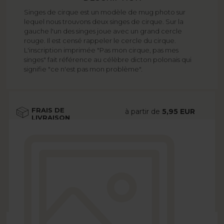
Singes de cirque est un modèle de mug photo sur
lequel nous trouvons deux singes de cirque. Sur la
gauche l'un des singes joue avec un grand cercle
rouge. Il est censé rappeler le cercle du cirque.
L'inscription imprimée "Pas mon cirque, pas mes
singes" fait référence au célèbre dicton polonais qui
signifie "ce n'est pas mon problème".
FRAIS DE
à partir de
5,95 EUR
LIVRAISON
Voir plus
DÉLAI DE
à partir de
2 jours
LIVRAISON
ouvrés
Voir plus
OPTIONS
gratuitement
Voir plus