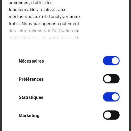
annonces, d'offrir des
fonctionnalités relatives aux
médias sociaux et d'analyser notre
trafic. Nous partageons également
des informations sur l'utilisation de
notre site avec nos partenaires de
médias sociaux, de publicité et
d'analyse, qui peuvent combiner
Sélection
MUG
celles-ci avec d'autres informations
Nécessaires
du
CACTUS COLORÉ
que vous leur avez fournies ou
consentement
qu'ils ont collectées lors de votre
Préférences
utilisation de leurs services.
FORMAT
Statistiques
PRIX
Marketing
0.00
EUR